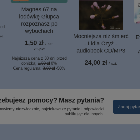
Magnes 67 na
lodówkę Głupca
rozpoznasz po
zed
wybuchach
Mocniejsza niż śmierć
E
7%
1,50 zł
- Lidia Czyż -
/
szt.
7.5
pkt
punktów
audiobook CD/MP3
Najniższa cena z 30 dni przed
24,00 zł
obniżką:
1,50 zł
0%
/
szt.
Cena regularna:
3,00 zł
-50%
zebujesz pomocy? Masz pytania?
Zadaj pyta
powiemy niezwłocznie, najciekawsze pytania i odpowiedzi
publikując dla innych.