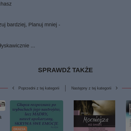
chasz
uj bardziej, Planuj mniej -
yskawicznie ...
SPRAWDŹ TAKŻE
Poprzedni z tej kategorii
Następny z tej kategorii
a
m
OKAZJA