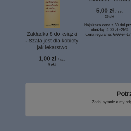
5,00 zł
/
szt.
25
pkt
punktów
Najniższa cena z 30 dni pr
obniżką:
4,00 zł
+25%
Zakładka 8 do książki
Cena regularna:
6,00 zł
-1
- Szafa jest dla kobiety
jak lekarstwo
1,00 zł
/
szt.
5
pkt
punktów
Potr
Zadaj pytanie a my od