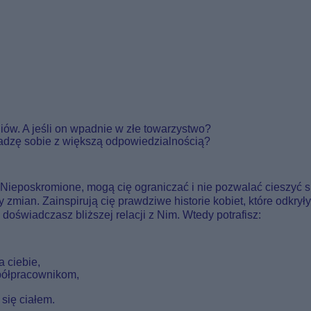
ów. A jeśli on wpadnie w złe towarzystwo?
radzę sobie z większą odpowiedzialnością?
ty. Nieposkromione, mogą cię ograniczać i nie pozwalać cieszyć 
ry zmian. Zainspirują cię prawdziwe historie kobiet, które odkrył
oświadczasz bliższej relacji z Nim. Wtedy potrafisz:
a ciebie,
półpracownikom,
się ciałem.