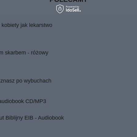
 kobiety jak lekarstwo
ym skarbem - różowy
oznasz po wybuchach
- audiobook CD/MP3
t Biblijny EIB - Audiobook