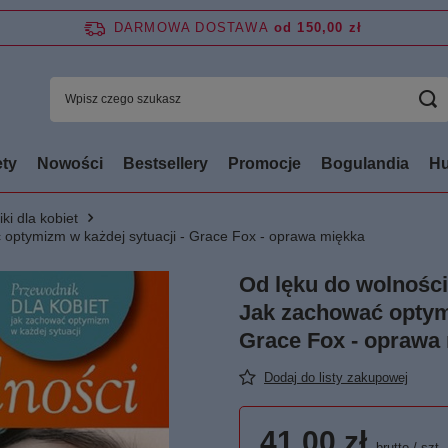
DARMOWA DOSTAWA
od 150,00 zł
ty
Nowości
Bestsellery
Promocje
Bogulandia
Hu
ki dla kobiet
 optymizm w każdej sytuacji - Grace Fox - oprawa miękka
Od lęku do wolności
Jak zachować optymi
Grace Fox - oprawa
Dodaj do listy zakupowej
41,00 zł
brutto
/
szt.