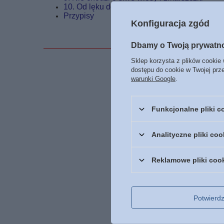
10. Od lęku do wiary
Przypisy
Konfiguracja zgód
Dbamy o Twoją prywatn
Sklep korzysta z plików cookie 
dostępu do cookie w Twojej prz
Podmiot odpowied
warunki Google
.
Funkcjonalne pliki 
Analityczne pliki coo
Reklamowe pliki coo
Potwier