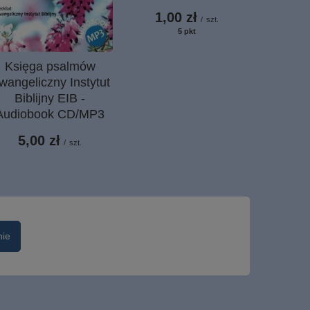
1,00 zł
/
szt.
5
pkt
punktów
OKAZJA
Tabliczk
Księga psalmów
Myśl m
wangeliczny Instytut
bardziej
Biblijny EIB -
- Dzia
Audiobook CD/MP3
20,
5,00 zł
/
szt.
Najniższa c
obniżk
Cena regul
nie