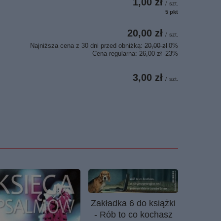
1,00 zł
/
szt.
5
pkt
punktów
20,00 zł
/
szt.
Najniższa cena z 30 dni przed obniżką:
20,00 zł
0%
Cena regularna:
26,00 zł
-23%
3,00 zł
/
szt.
Zakładka 6 do książki
- Rób to co kochasz