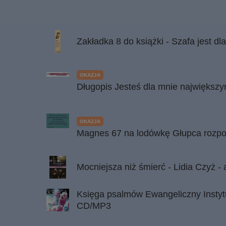
Zakładka 8 do książki - Szafa jest dla
OKAZJA
Długopis Jesteś dla mnie największ
OKAZJA
Magnes 67 na lodówkę Głupca rozp
Mocniejsza niż śmierć - Lidia Czyż 
Księga psalmów Ewangeliczny Instytu
CD/MP3