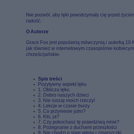
Nie pozwól, aby lęki powstrzymały cię przed życiem
radość.
O Autorze
Grace Fox jest popularną mówczynią i autorką 10-M
jak również w internetowym czasopiśmie kobiecym 
chrześcijańskie.
Spis treści
Pozytywny aspekt lęku
1. Oblicza lęku
2. Dobro naszych dzieci
3. Nie ruszaj moich rzeczy!
4. Lekcje w czasie burzy
5. Co przyniesie jutro?
6. Kto, ja?
7. Czy pokochasz tę prawdziwą mnie?
8. Pożegnanie z duchami przeszłości
9. Nie chodzi o siwe włosy i zmarszczki