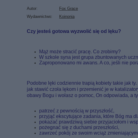
Autor
Fox Grace
Wydawnictwo
Koinonia
Czy jesteś gotowa wyzwolić się od lęku?
Mąż może stracić pracę. Co zrobimy?
W szkole syna jest grupa zbuntowanych uczni
Zaproponowano mi awans. A co, jeśli nie po
Podobne lęki codziennie trapią kobiety takie jak 
jak stawić czoła lękom i przemienić je w katalizato
obawy Bogu i wołasz o pomoc, On odpowiada, a ty d
patrzeć z pewnością w przyszłość,
przyjąć ekscytujące zadania, które Bóg ma dl
pokazać prawdziwą siebie przyjaciołom i ws
pożegnać się z duchami przeszłości,
zawrzeć pokój ze swoim wciąż zmieniającym 