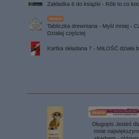
Zakładka 6 do książki - Rób to co ko
OKAZJA
Tabliczka drewniana - Myśl mniej - Cz
Działaj częściej
Kartka składana 7 - MIŁOŚĆ działa bł
OKAZJA
Długopis Jesteś dl
mnie największy
skarbem - różowy