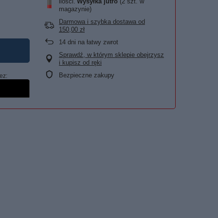
ilości
Wysyłka
jutro
(2 szt. w
magazynie)
Darmowa i szybka dostawa
od
150,00 zł
14
dni na łatwy zwrot
Sprawdź, w którym sklepie obejrzysz
i kupisz od ręki
Bezpieczne zakupy
ez: