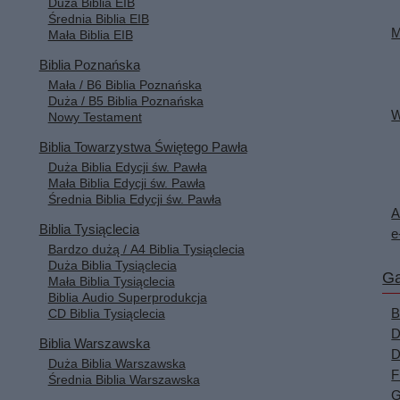
Duża Biblia EIB
Średnia Biblia EIB
M
Mała Biblia EIB
Biblia Poznańska
Mała / B6 Biblia Poznańska
Duża / B5 Biblia Poznańska
W
Nowy Testament
Biblia Towarzystwa Świętego Pawła
Duża Biblia Edycji św. Pawła
Mała Biblia Edycji św. Pawła
Średnia Biblia Edycji św. Pawła
A
Biblia Tysiąclecia
e
Bardzo dużą / A4 Biblia Tysiąclecia
Duża Biblia Tysiąclecia
Ga
Mała Biblia Tysiąclecia
Biblia Audio Superprodukcja
B
CD Biblia Tysiąclecia
D
Biblia Warszawska
D
Duża Biblia Warszawska
F
Średnia Biblia Warszawska
G