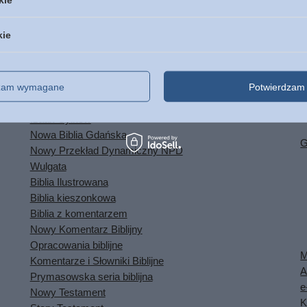
Pr
Biblia Interlinarna
Biblia Jakuba Wujka
Bo
kie
Biblia Jerozolimska
K
Biblia na Prezent
Biblia Nazaretańska
dzam wymagane
Potwierdzam 
Biblia Obcojęzyczne
Biblie Kolekcjonerskie reprint
Izaak Cylkow
Nowa Biblia Gdańska
G
Nowy Przekład Dynamiczny NPD
Wulgata
Biblia Ilustrowana
Biblia kieszonkowa
Biblia z komentarzem
Nowy Komentarz Biblijny
Opracowania biblijne
M
Komentarze i Słowniki Biblijne
A
Prymasowska seria biblijna
e
Nowy Testament
K