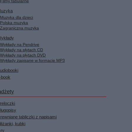
Filmy fabularne
uzyka
Muzyka dla dzieci
Polska muzyka
Zagraniczna muzyka
ykłady
Wykłady na Pendrive
Wykłady na płytach CD
Wykłady na płytach DVD
Wykłady zapisane w formacie MP3
udiobooki
-book
dżety
reloczki
ługopisy
rewniane tabliczki z napisami
iliżanki, kubki
ry