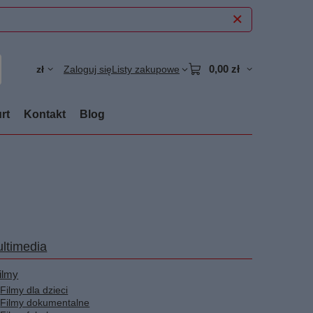
0,00 zł
zł
Zaloguj się
Listy zakupowe
rt
Kontakt
Blog
ltimedia
ilmy
Filmy dla dzieci
Filmy dokumentalne