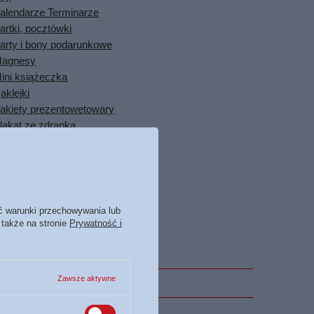
alendarze Terminarze
artki, pocztówki
arty i bony podarunkowe
agnesy
ini książeczka
aklejki
akiety prezentowetowary
lakat ze zdrapką
odstawka korkowa
uzzle
akładki do książek
awieszki
eszyty Notesy Dzienniki
ć warunki przechowywania lub
ozostałe gadżety
 także na stronie
Prywatność i
wości
Zawsze aktywne
stsellery