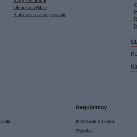
Stary Testament
O
Okładki na Biblie
P
Biblia w skórzanej oprawie
R
D
Hu
Ko
Bl
Regulaminy
uj się
Informacje o sklepie
Wysyłka