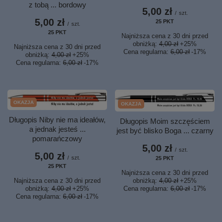
z tobą ... bordowy
5,00 zł
/
szt.
5,00 zł
25
PKT
punktów
/
szt.
25
PKT
punktów
Najniższa cena z 30 dni przed
obniżką:
4,00 zł
+25%
Najniższa cena z 30 dni przed
Cena regularna:
6,00 zł
-17%
obniżką:
4,00 zł
+25%
Cena regularna:
6,00 zł
-17%
OKAZJA
OKAZJA
Długopis Niby nie ma ideałów,
Długopis Moim szczęściem
a jednak jesteś ...
jest być blisko Boga ... czarny
pomarańczowy
5,00 zł
/
szt.
5,00 zł
/
szt.
25
PKT
punktów
25
PKT
punktów
Najniższa cena z 30 dni przed
obniżką:
4,00 zł
+25%
Najniższa cena z 30 dni przed
Cena regularna:
6,00 zł
-17%
obniżką:
4,00 zł
+25%
Cena regularna:
6,00 zł
-17%