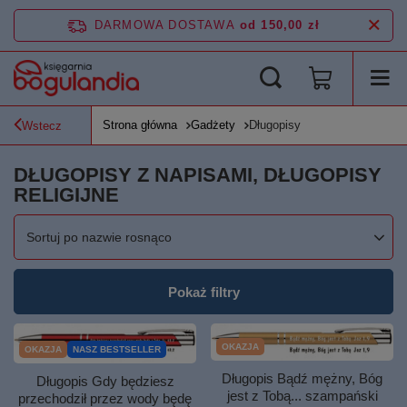
DARMOWA DOSTAWA
od 150,00 zł
Strona główna
Gadżety
Długopisy
Wstecz
DŁUGOPISY Z NAPISAMI, DŁUGOPISY
RELIGIJNE
Zmień sortowanie
Sortuj po nazwie rosnąco
Pokaż filtry
OKAZJA
OKAZJA
NASZ BESTSELLER
Długopis Bądź mężny, Bóg
Długopis Gdy będziesz
jest z Tobą... szampański
przechodził przez wody będę