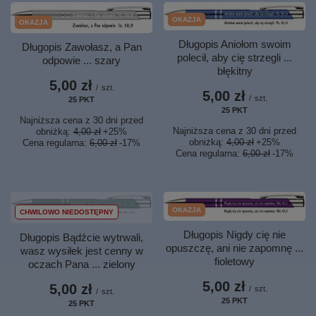
OKAZJA
OKAZJA
Długopis Aniołom swoim
Długopis Zawołasz, a Pan
polecił, aby cię strzegli ...
odpowie ... szary
błękitny
5,00 zł
/
szt.
5,00 zł
/
szt.
25
PKT
punktów
25
PKT
punktów
Najniższa cena z 30 dni przed
Najniższa cena z 30 dni przed
obniżką:
4,00 zł
+25%
obniżką:
4,00 zł
+25%
Cena regularna:
6,00 zł
-17%
Cena regularna:
6,00 zł
-17%
OKAZJA
CHWILOWO NIEDOSTĘPNY
Długopis Nigdy cię nie
Długopis Bądźcie wytrwali,
opuszczę, ani nie zapomnę ...
wasz wysiłek jest cenny w
fioletowy
oczach Pana ... zielony
5,00 zł
5,00 zł
/
szt.
/
szt.
25
PKT
punktów
25
PKT
punktów