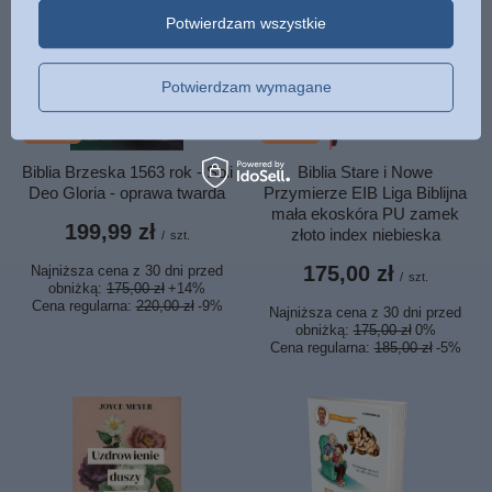
Potwierdzam wszystkie
Potwierdzam wymagane
OKAZJA
OKAZJA
Biblia Brzeska 1563 rok - Soli
Biblia Stare i Nowe
Deo Gloria - oprawa twarda
Przymierze EIB Liga Biblijna
mała ekoskóra PU zamek
199,99 zł
złoto index niebieska
/
szt.
175,00 zł
Najniższa cena z 30 dni przed
/
szt.
obniżką:
175,00 zł
+14%
Cena regularna:
220,00 zł
-9%
Najniższa cena z 30 dni przed
obniżką:
175,00 zł
0%
Cena regularna:
185,00 zł
-5%