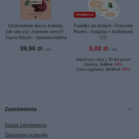
PROMOCJA
Uzdrowienie duszy kobiety.
Pudełko po butach - Francine
Jak uleczyć zranione serce? -
Rivers - książka + Audiobook
Joyce Meyer - oprawa miękka
CD
39,90 zł
5,00 zł
/
szt.
/
szt.
Najniższa cena z 30 dni przed
obniżką:
9,00 zł
-44%
Cena regularna:
29,99 zł
-83%
Zamówienia
Status zamówienia
Śledzenie przesyłki