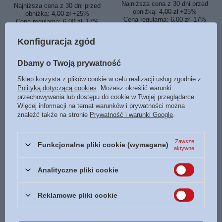
Najniższa cena z 30 dni przed
Najniższa cena z 30 dni przed
obniżką:
4,00 zł
+25%
obniżką:
4,00 zł
+25%
Cena regularna:
6,00 zł
-17%
Cena regularna:
6,00 zł
-17%
Konfiguracja zgód
OKAZJA
OKAZJA
Dbamy o Twoją prywatność
Długopis Mądrość jest lepsza
Długopis Jesteś dla mnie
Sklep korzysta z plików cookie w celu realizacji usług zgodnie z
niż siła ... żółty
największym skarbem -
Polityką dotyczącą cookies
. Możesz określić warunki
różowy
przechowywania lub dostępu do cookie w Twojej przeglądarce.
5,00 zł
Więcej informacji na temat warunków i prywatności można
/
szt.
5,00 zł
znaleźć także na stronie
Prywatność i warunki Google
.
25
PKT
punktów
/
szt.
25
PKT
punktów
Najniższa cena z 30 dni przed
obniżką:
4,00 zł
+25%
Najniższa cena z 30 dni przed
Zawsze
Funkcjonalne pliki cookie (wymagane)
Cena regularna:
6,00 zł
-17%
obniżką:
4,00 zł
+25%
aktywne
Cena regularna:
6,00 zł
-17%
Analityczne pliki cookie
BESTSELLERY
Reklamowe pliki cookie