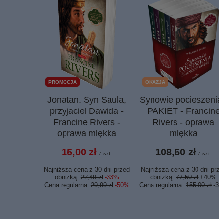
PROMOCJA
OKAZJA
Jonatan. Syn Saula,
Synowie pocieszenia
przyjaciel Dawida -
PAKIET - Francin
Francine Rivers -
Rivers - oprawa
oprawa miękka
miękka
15,00 zł
108,50 zł
/
szt.
/
szt.
Najniższa cena z 30 dni przed
Najniższa cena z 30 dni pr
obniżką:
22,49 zł
-33%
obniżką:
77,50 zł
+40%
Cena regularna:
29,99 zł
-50%
Cena regularna:
155,00 zł
-