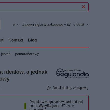
0,00 zł
zł
Zaloguj się
Listy zakupowe
rt
Kontakt
Blog
k jesteś ... pomarańczowy
a ideałów, a jednak
zowy
)
Dodaj do listy zakupowej
Produkt w magazynie w bardzo dużej
ilości
Wysyłka
jutro
(37 szt. w
magazynie)