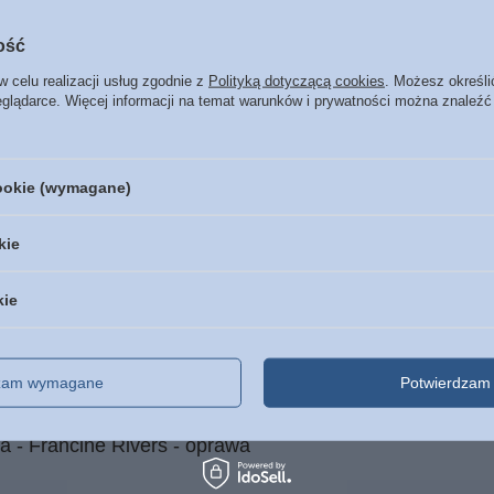
duktu z opakowaniem jednostkowym
280
ość
w celu realizacji usług zgodnie z
Polityką dotyczącą cookies
. Możesz określi
eglądarce. Więcej informacji na temat warunków i prywatności można znaleźć
POLECAMY
cookie (wymagane)
e torby torebki
kie
a. - Francine Rivers - oprawa
kie
ivers
dzam wymagane
Potwierdzam 
a - Francine Rivers - oprawa