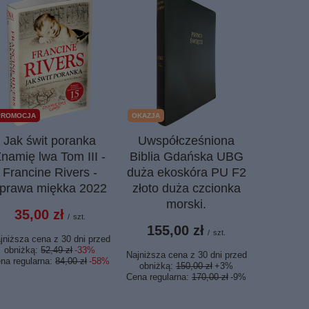
PROMOCJA
OKAZJA
OKAZJA
Jak świt poranka
Uwspółcześniona
Uwspó
namię lwa Tom III -
Biblia Gdańska UBG
Biblia
Francine Rivers -
duża ekoskóra PU F2
duża ek
prawa miękka 2022
złoto duża czcionka
złoto d
morski.
35,00 zł
/
szt.
155,00 zł
155,
/
szt.
jniższa cena z 30 dni przed
obniżką:
52,49 zł
-33%
Najniższa cena z 30 dni przed
Najniższa c
na regularna:
84,00 zł
-58%
obniżką:
150,00 zł
+3%
obniżką
Cena regularna:
170,00 zł
-9%
Cena regul