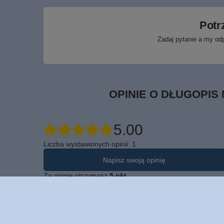
Potr
Zadaj pytanie a my od
OPINIE O DŁUGOPIS 
5.00
Liczba wystawionych opinii: 1
Napisz swoją opinię
Za opinię otrzymasz
5 pkt.
w naszym programie lojalnościowym.
Pokaż tylko opinie potwierdzone zakupem
5
4
3