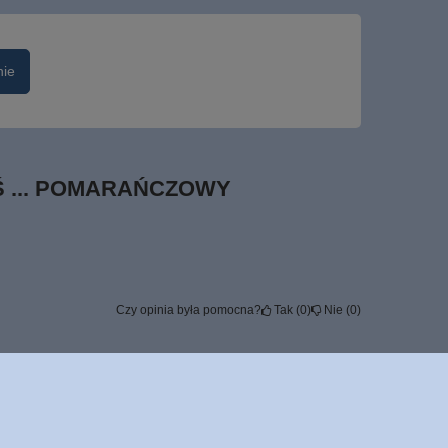
nie
EŚ ... POMARAŃCZOWY
Czy opinia była pomocna?
Tak
0
Nie
0