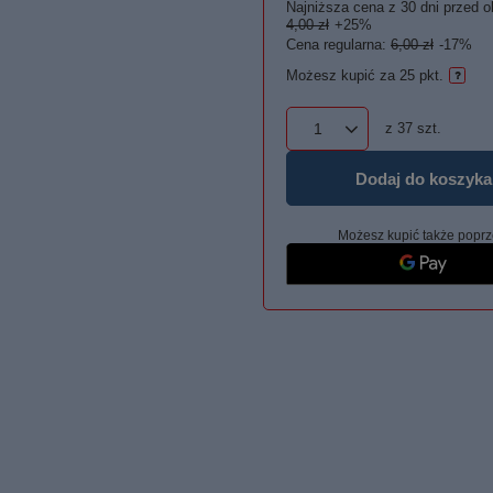
Najniższa cena z 30 dni przed o
4,00 zł
+25%
Cena regularna:
6,00 zł
-17%
Możesz kupić za
25 pkt.
z
37
szt.
Dodaj do koszyka
Możesz kupić także poprz