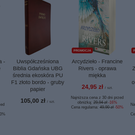
PROMOCJA
 -
Uwspółcześniona
Arcydzieło - Francine
e
Biblia Gdańska UBG
Rivers - oprawa
Z
średnia ekoskóra PU
miękka
F1 złoto bordo - gruby
o
24,95 zł
/
szt.
papier
Najniższa cena z 30 dni przed
105,00 zł
/
szt.
obniżką:
29,94 zł
-16%
zed
Na
Cena regularna:
49,90 zł
-50%
30%
Ce