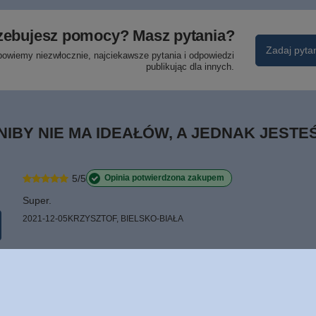
zebujesz pomocy? Masz pytania?
Zadaj pyta
powiemy niezwłocznie, najciekawsze pytania i odpowiedzi
publikując dla innych.
NIBY NIE MA IDEAŁÓW, A JEDNAK JEST
5/5
Opinia potwierdzona zakupem
Super.
2021-12-05
KRZYSZTOF, BIELSKO-BIAŁA
1
0
0