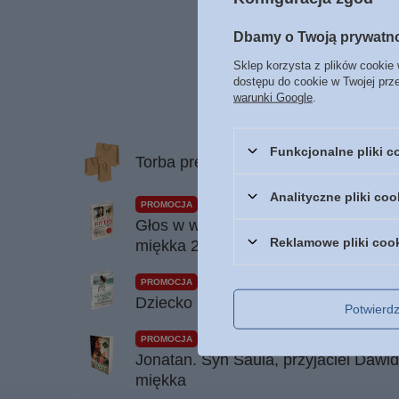
Waga pro
Dbamy o Twoją prywatn
Sklep korzysta z plików cookie 
dostępu do cookie w Twojej prz
warunki Google
.
Funkcjonalne pliki 
Torba prezentowa Opakowanie ozdobn
Analityczne pliki coo
PROMOCJA
Głos w wietrze tom I seria Znamię lw
Reklamowe pliki coo
miękka 2022
PROMOCJA
Dziecko pokuty - powieść Francine R
Potwier
PROMOCJA
Jonatan. Syn Saula, przyjaciel Dawid
miękka