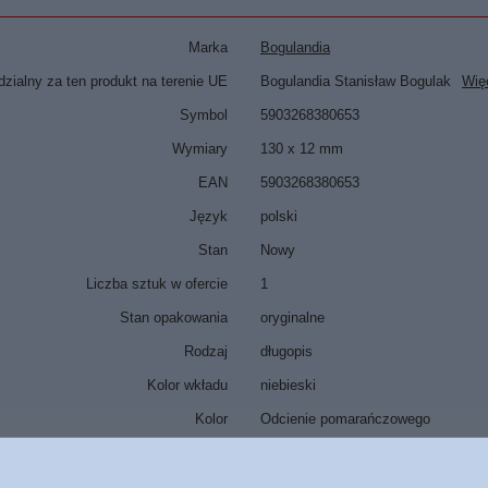
Marka
Bogulandia
zialny za ten produkt na terenie UE
Bogulandia Stanisław Bogulak
Wię
Symbol
5903268380653
Wymiary
130 x 12 mm
EAN
5903268380653
Język
polski
Stan
Nowy
Liczba sztuk w ofercie
1
Stan opakowania
oryginalne
Rodzaj
długopis
Kolor wkładu
niebieski
Kolor
Odcienie pomarańczowego
Informacje dodatkowe
z grawerem
z wkładem