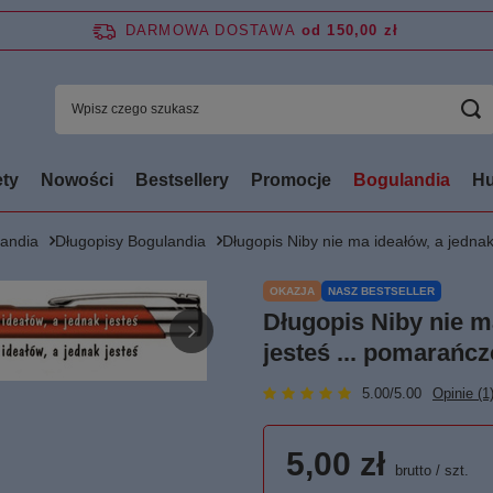
DARMOWA DOSTAWA
od 150,00 zł
ty
Nowości
Bestsellery
Promocje
Bogulandia
Hu
andia
Długopisy Bogulandia
Długopis Niby nie ma ideałów, a jedna
OKAZJA
NASZ BESTSELLER
Długopis Niby nie m
jesteś ... pomarańc
5.00/5.00
Opinie (1
5,00 zł
brutto
/
szt.