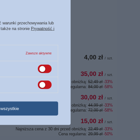
ć warunki przechowywania lub
 także na stronie
Prywatność i
Zawsze aktywne
4,00 zł
/
szt.
35,00 zł
/
szt.
Najniższa cena z 30 dni przed obniżką:
52,49 zł
-33%
Cena regularna:
84,00 zł
-58%
30,00 zł
/
szt.
Najniższa cena z 30 dni przed obniżką:
44,99 zł
-33%
wszystkie
Cena regularna:
72,00 zł
-58%
15,00 zł
/
szt.
Najniższa cena z 30 dni przed obniżką:
22,49 zł
-33%
Cena regularna:
29,99 zł
-50%