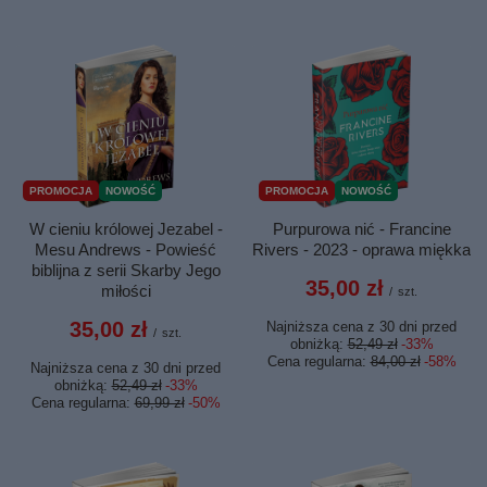
PROMOCJA
NOWOŚĆ
PROMOCJA
NOWOŚĆ
W cieniu królowej Jezabel -
Purpurowa nić - Francine
Mesu Andrews - Powieść
Rivers - 2023 - oprawa miękka
biblijna z serii Skarby Jego
35,00 zł
miłości
/
szt.
35,00 zł
Najniższa cena z 30 dni przed
/
szt.
obniżką:
52,49 zł
-33%
Cena regularna:
84,00 zł
-58%
Najniższa cena z 30 dni przed
obniżką:
52,49 zł
-33%
Cena regularna:
69,99 zł
-50%