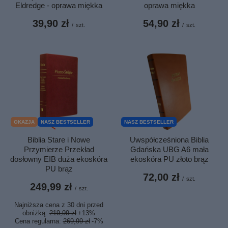
Eldredge - oprawa miękka
oprawa miękka
39,90 zł
54,90 zł
/
szt.
/
szt.
OKAZJA
NASZ BESTSELLER
NASZ BESTSELLER
Biblia Stare i Nowe
Uwspółcześniona Biblia
Przymierze Przekład
Gdańska UBG A6 mała
dosłowny EIB duża ekoskóra
ekoskóra PU złoto brąz
PU brąz
72,00 zł
/
szt.
249,99 zł
/
szt.
Najniższa cena z 30 dni przed
obniżką:
219,99 zł
+13%
Cena regularna:
269,99 zł
-7%