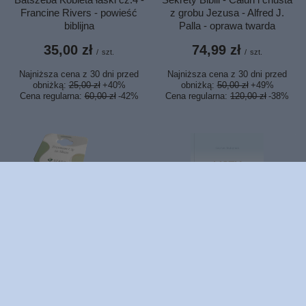
Francine Rivers - powieść
z grobu Jezusa - Alfred J.
biblijna
Palla - oprawa twarda
35,00 zł
74,99 zł
/
szt.
/
szt.
Najniższa cena z 30 dni przed
Najniższa cena z 30 dni przed
obniżką:
25,00 zł
+40%
obniżką:
50,00 zł
+49%
Cena regularna:
60,00 zł
-42%
Cena regularna:
120,00 zł
-38%
CHWILOWO NIEDOSTĘPNY
NASZ BESTSELLER
Listy do znużonych świętym
Brelok grawerowany - Niech
życiem - Czesław Budzyniak
cię Pan Błogosławi i strzeże...
9,00 zł
12,90 zł
/
szt.
/
szt.