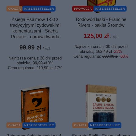
OKAZJA
NASZ BESTSELLER
PROMOCJA
NASZ BESTSELLER
Księga Psalmów 1-50 z
Rodowód łaski - Francine
tradycyjnymi żydowskimi
Rivers - pakiet 5 tomów
komentarzami - Sacha
125,00 zł
Pecaric - oprawa twarda
/
szt.
99,99 zł
Najniższa cena z 30 dni przed
/
szt.
obniżką:
162,49 zł
-23%
Cena regularna:
300,00 zł
-58%
Najniższa cena z 30 dni przed
obniżką:
99,99 zł
0%
Cena regularna:
119,90 zł
-17%
OKAZJA
NASZ BESTSELLER
OKAZJA
NASZ BESTSELLER
Batszeba Kobieta łaski cz.4 -
Sekrety Biblii - Całun i chusta