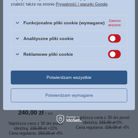
znaleźć także na stronie
Prywatność i warunki Google
.
obniżką:
240,00 zł
0%
Cena regularna:
250,00 zł
-4%
Zawsze
Funkcjonalne pliki cookie (wymagane)
aktywne
Analityczne pliki cookie
Reklamowe pliki cookie
OKAZJA
NASZ BESTSELLER
OKAZJA
NASZ BESTSELLER
Potwierdzam wszystkie
Biblia Stare i Nowe
Biblia Stare i Nowe
Przymierze Przekład
Przymierze Przekład
dosłowny EIB wyd.IV średnia
dosłowny EIB wyd.IV średnia
Potwierdzam wymagane
A5 ekoskóra złoto zamek
A5 ekoskóra złoto czarna
index burgund
215,00 zł
/
szt.
240,00 zł
/
szt.
Najniższa cena z 30 dni przed
obniżką:
215,00 zł
0%
Najniższa cena z 30 dni przed
Cena regularna:
225,00 zł
-4%
obniżką:
215,00 zł
+11%
Cena regularna:
250,00 zł
-4%