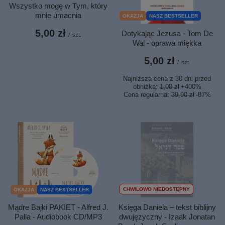
Wszystko mogę w Tym, który
mnie umacnia
OKAZJA
NASZ BESTSELLER
5,00 zł
Dotykając Jezusa - Tom De
/
szt.
Wal - oprawa miękka
5,00 zł
/
szt.
Najniższa cena z 30 dni przed
obniżką:
1,00 zł
+400%
Cena regularna:
39,90 zł
-87%
CHWILOWO NIEDOSTĘPNY
OKAZJA
NASZ BESTSELLER
Mądre Bajki PAKIET - Alfred J.
Księga Daniela – tekst biblijny
Palla - Audiobook CD/MP3
dwujęzyczny - Izaak Jonatan