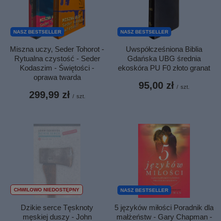
NASZ BESTSELLER
NASZ BESTSELLER
Uwspółcześniona Biblia
Miszna uczy, Seder Tohorot -
Gdańska UBG średnia
Rytualna czystość - Seder
ekoskóra PU F0 złoto granat
Kodaszim - Świętości -
oprawa twarda
95,00 zł
/
szt.
299,99 zł
/
szt.
CHWILOWO NIEDOSTĘPNY
NASZ BESTSELLER
Dzikie serce Tęsknoty
5 języków miłości Poradnik dla
męskiej duszy - John
małżeństw - Gary Chapman -