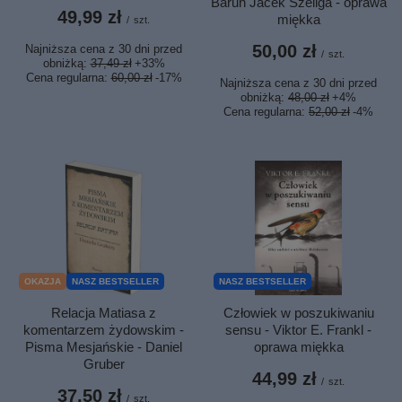
Baruh Jacek Szeliga - oprawa
49,99 zł
miękka
/
szt.
50,00 zł
Najniższa cena z 30 dni przed
/
szt.
obniżką:
37,49 zł
+33%
Cena regularna:
60,00 zł
-17%
Najniższa cena z 30 dni przed
obniżką:
48,00 zł
+4%
Cena regularna:
52,00 zł
-4%
OKAZJA
NASZ BESTSELLER
NASZ BESTSELLER
Relacja Matiasa z
Człowiek w poszukiwaniu
komentarzem żydowskim -
sensu - Viktor E. Frankl -
Pisma Mesjańskie - Daniel
oprawa miękka
Gruber
44,99 zł
/
szt.
37,50 zł
/
szt.