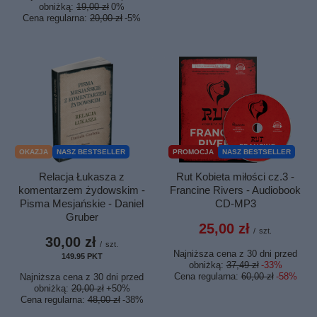
obniżką:
19,00 zł
0%
Cena regularna:
20,00 zł
-5%
OKAZJA
NASZ BESTSELLER
PROMOCJA
NASZ BESTSELLER
Relacja Łukasza z
Rut Kobieta miłości cz.3 -
komentarzem żydowskim -
Francine Rivers - Audiobook
Pisma Mesjańskie - Daniel
CD-MP3
Gruber
25,00 zł
/
szt.
30,00 zł
/
szt.
Najniższa cena z 30 dni przed
149.95
PKT
punktów
obniżką:
37,49 zł
-33%
Cena regularna:
60,00 zł
-58%
Najniższa cena z 30 dni przed
obniżką:
20,00 zł
+50%
Cena regularna:
48,00 zł
-38%