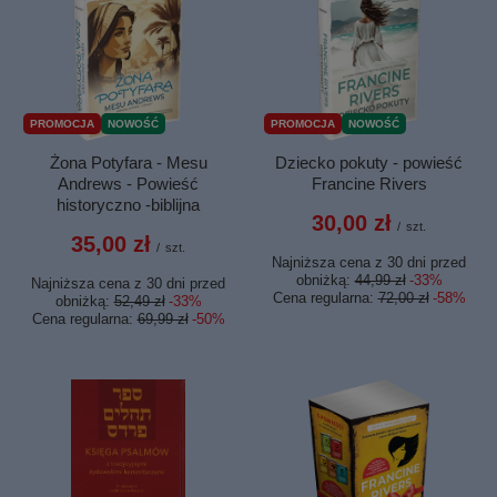
PROMOCJA
NOWOŚĆ
PROMOCJA
NOWOŚĆ
Żona Potyfara - Mesu
Dziecko pokuty - powieść
Andrews - Powieść
Francine Rivers
historyczno -biblijna
30,00 zł
/
szt.
35,00 zł
/
szt.
Najniższa cena z 30 dni przed
obniżką:
44,99 zł
-33%
Najniższa cena z 30 dni przed
Cena regularna:
72,00 zł
-58%
obniżką:
52,49 zł
-33%
Cena regularna:
69,99 zł
-50%