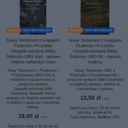
OKAZJA
NASZ BESTSELLER
OKAZJA
NASZ BESTSELLER
Nowy Testament z księgami
Nowy Testament z księgami
Psalmów i Przysłów
Psalmów i Przysłów
Uwspółcześniona Biblia
Uwspółcześniona Biblia
Gdańska UBG A6 - oprawa
Gdańska UBG mini - oprawa
miękka
miękka niebieskie moro
Nowy Testament UBG z
Nowy Testament z Psalmami i
Psalmami i Przysłowiami A6 –
Przysłowiami UBG mini w
poręczne wydanie Biblii Gdańskiej
niebieskim wzorze moro to
w miękkiej oprawie, idealne do
poręczne wydanie
codziennego czytania.
Uwspółcześnionej Biblii
Gdańskiej. Niewielki format
13,50 zł
sprawia, że idealnie sprawdzi się
/
szt.
w podróży i podczas codziennej
lektury.
Najniższa cena z 30 dni przed
obniżką:
13,50 zł
0%
19,00 zł
Cena regularna:
15,00 zł
-10%
/
szt.
Najniższa cena z 30 dni przed