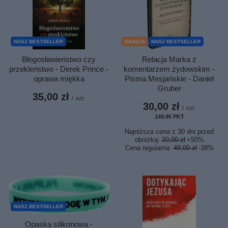
NASZ BESTSELLER
OKAZJA
NASZ BESTSELLER
Błogosławieństwo czy
Relacja Marka z
przekleństwo - Derek Prince -
komentarzem żydowskim -
oprawa miękka
Pisma Mesjańskie - Daniel
Gruber
35,00 zł
/
szt.
30,00 zł
/
szt.
149.95
PKT
punktów
Najniższa cena z 30 dni przed
obniżką:
20,00 zł
+50%
Cena regularna:
48,00 zł
-38%
NASZ BESTSELLER
Opaska silikonowa -