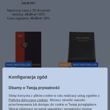
149.95
PKT
punktów
Najniższa cena z 30 dni przed
obniżką:
25,00 zł
+50%
Cena regularna:
60,00 zł
-38%
NASZ BESTSELLER
OKAZJA
NASZ BESTSELLER
Nowy Przekład Dynamiczny
Biblia Stare i Nowe
Konfiguracja zgód
(NPD) - Księgi Mądrosciowe z
Przymierze Przekład
komentarzem
dosłowny EIB wyd.IV średnia
A5 ekoskóra złoto zamek
Dbamy o Twoją prywatność
39,99 zł
index czarna
/
szt.
Sklep korzysta z plików cookie w celu realizacji usług zgodnie z
240,00 zł
Polityką dotyczącą cookies
. Możesz określić warunki
/
szt.
przechowywania lub dostępu do cookie w Twojej przeglądarce.
Więcej informacji na temat warunków i prywatności można
Najniższa cena z 30 dni przed