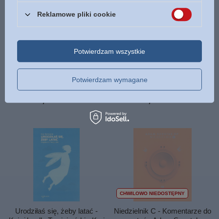
Reklamowe pliki cookie
CHWILOWO NIEDOSTĘPNY
Potwierdzam wszystkie
Integracja emocjonalna Jak
Kłamstwa którymi żyjemy Jak
uwierzyć że jesteś kochany i
zmierzyć się z prawdą,
potrafisz kochać - Anna A.
zaakceptować siebie i zmienić
Potwierdzam wymagane
Terruwe, Conrad W. Baars
swoje życie
39,90 zł
39,90 zł
/
szt.
/
szt.
CHWILOWO NIEDOSTĘPNY
Urodziłaś się, żeby latać -
Niedzielnik C - Komentarze do