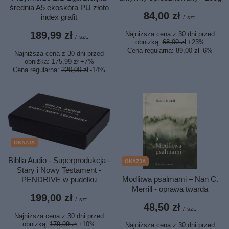
średnia A5 ekoskóra PU złoto
84,00 zł
index grafit
/
szt.
189,99 zł
Najniższa cena z 30 dni przed
/
szt.
obniżką:
68,00 zł
+23%
Cena regularna:
89,00 zł
-6%
Najniższa cena z 30 dni przed
obniżką:
175,99 zł
+7%
Cena regularna:
220,00 zł
-14%
OKAZJA
Biblia Audio - Superprodukcja -
OKAZJA
Stary i Nowy Testament -
Modlitwa psalmami – Nan C.
PENDRIVE w pudełku
Merrill - oprawa twarda
199,00 zł
/
szt.
48,50 zł
/
szt.
Najniższa cena z 30 dni przed
obniżką:
179,99 zł
+10%
Najniższa cena z 30 dni przed