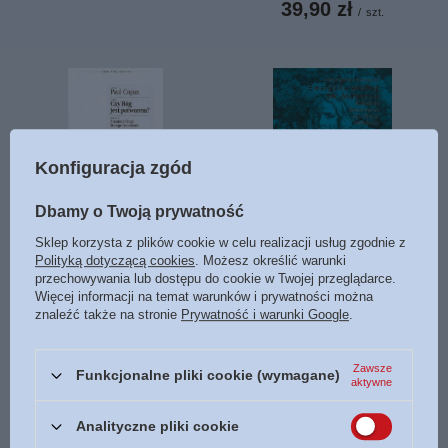
39,90 zł
/
szt.
Konfiguracja zgód
Dbamy o Twoją prywatność
Czy Bóg jest potworem?
Ewangelia według św.
Sklep korzysta z plików cookie w celu realizacji usług zgodnie z
Zrozumieć Boga Starego
Mateusza Katolicki komentarz
Polityką dotyczącą cookies
. Możesz określić warunki
Testamentu - Paul Copan -
do Pisma Świętego - Curtis
przechowywania lub dostępu do cookie w Twojej przeglądarce.
oprawa miękka
Mitch i Edward Sri
Więcej informacji na temat warunków i prywatności można
znaleźć także na stronie
Prywatność i warunki Google
.
54,90 zł
59,90 zł
/
szt.
/
szt.
Zawsze
Funkcjonalne pliki cookie (wymagane)
aktywne
Analityczne pliki cookie