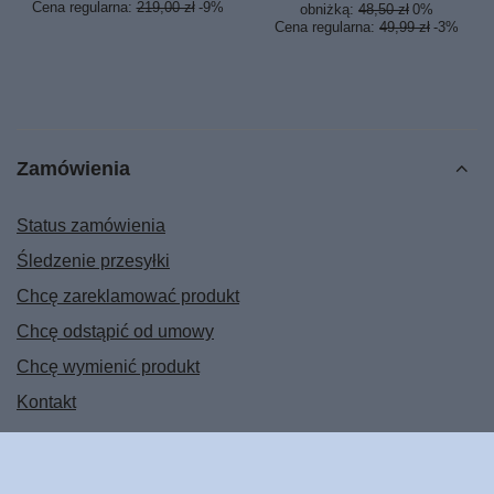
Cena regularna:
219,00 zł
-9%
obniżką:
48,50 zł
0%
Cena regularna:
49,99 zł
-3%
Zamówienia
Status zamówienia
Śledzenie przesyłki
Chcę zareklamować produkt
Chcę odstąpić od umowy
Chcę wymienić produkt
Kontakt
Konto