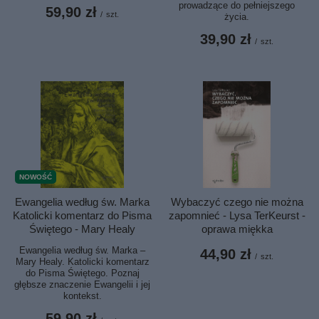
prowadzące do pełniejszego
59,90 zł
/
szt.
życia.
39,90 zł
/
szt.
NOWOŚĆ
Ewangelia według św. Marka
Wybaczyć czego nie można
Katolicki komentarz do Pisma
zapomnieć - Lysa TerKeurst -
Świętego - Mary Healy
oprawa miękka
Ewangelia według św. Marka –
44,90 zł
/
szt.
Mary Healy. Katolicki komentarz
do Pisma Świętego. Poznaj
głębsze znaczenie Ewangelii i jej
kontekst.
59,90 zł