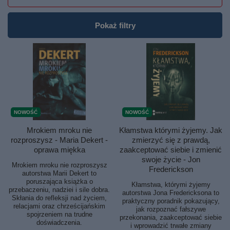
Pokaż filtry
NOWOŚĆ
NOWOŚĆ
Mrokiem mroku nie
Kłamstwa którymi żyjemy. Jak
rozproszysz - Maria Dekert -
zmierzyć się z prawdą,
oprawa miękka
zaakceptować siebie i zmienić
swoje życie - Jon
Mrokiem mroku nie rozproszysz
Frederickson
autorstwa Marii Dekert to
poruszająca książka o
Kłamstwa, którymi żyjemy
przebaczeniu, nadziei i sile dobra.
autorstwa Jona Fredericksona to
Skłania do refleksji nad życiem,
praktyczny poradnik pokazujący,
relacjami oraz chrześcijańskim
jak rozpoznać fałszywe
spojrzeniem na trudne
przekonania, zaakceptować siebie
doświadczenia.
i wprowadzić trwałe zmiany