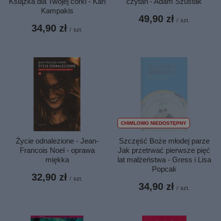
Książka dla Twojej córki - Kari
czytań - Adam Szustak
Kampakis
49,90 zł
/
szt.
34,90 zł
/
szt.
CHWILOWO NIEDOSTĘPNY
Życie odnalezione - Jean-
Szczęść Boże młodej parze
Francois Noel - oprawa
Jak przetrwać pierwsze pięć
miękka
lat małżeństwa - Gress i Lisa
Popcak
32,90 zł
/
szt.
34,90 zł
/
szt.