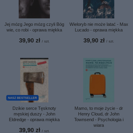
Jej mózg Jego mózg czyli Bóg
Wieloryb nie może latać - Max
wie, co robi - oprawa miękka
Lucado - oprawa miękka
39,90 zł
39,90 zł
/
szt.
/
szt.
NASZ BESTSELLER
Dzikie serce Tęsknoty
Mamo, to moje życie - dr
męskiej duszy - John
Henry Cloud, dr John
Eldredge - oprawa miękka
Townsend - Psychologia i
wiara
39,90 zł
/
szt.