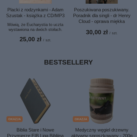
Poszukiwana poszukiwany.
Placki z rodzynkami - Adam
Poradnik dla singli - dr Henry
Szustak - książka z CD/MP3
Cloud - oprawa miękka
Mówią, że Eucharystia to uczta
wystawiona na dwóch stołach.
30,00 zł
/
szt.
25,00 zł
/
szt.
BESTSELLERY
OKAZJA
OKAZJA
Biblia Stare i Nowe
Medyczny węgiel drzewny
Przymierze EIB Liga Biblijna
aktywny sproszkowany - 200g