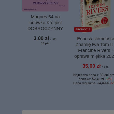
Magnes 54 na
lodówkę Kto jest
DOBROCZYNNY
PROMOCJA
3,00 zł
Echo w ciemności
/
szt.
15
pkt
punktów
Znamię lwa Tom II 
Francine Rivers -
oprawa miękka 20
35,00 zł
/
szt.
Najniższa cena z 30 dni pr
obniżką:
52,49 zł
-33%
Cena regularna:
84,00 zł
-5