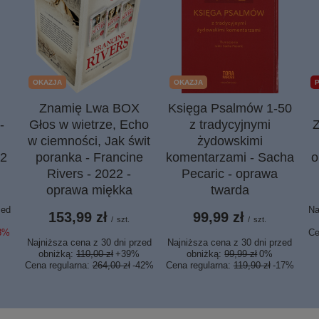
OKAZJA
OKAZJA
Znamię Lwa BOX
Księga Psalmów 1-50
-
Głos w wietrze, Echo
z tradycyjnymi
Z
w ciemności, Jak świt
żydowskimi
22
poranka - Francine
komentarzami - Sacha
o
Rivers - 2022 -
Pecaric - oprawa
oprawa miękka
twarda
zed
Na
153,99 zł
99,99 zł
/
szt.
/
szt.
8%
Ce
Najniższa cena z 30 dni przed
Najniższa cena z 30 dni przed
obniżką:
110,00 zł
+39%
obniżką:
99,99 zł
0%
Cena regularna:
264,00 zł
-42%
Cena regularna:
119,90 zł
-17%