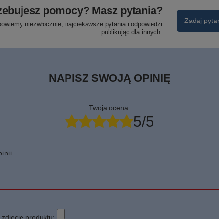
zebujesz pomocy? Masz pytania?
Zadaj pyta
powiemy niezwłocznie, najciekawsze pytania i odpowiedzi
publikując dla innych.
NAPISZ SWOJĄ OPINIĘ
Twoja ocena:
5/5
inii
zdjęcie produktu: