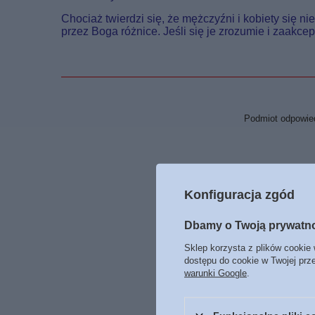
Chociaż twierdzi się, że mężczyźni i kobiety się ni
przez Boga różnice. Jeśli się je zrozumie i zaakcep
Podmiot odpowied
Konfiguracja zgód
Dbamy o Twoją prywatn
Sklep korzysta z plików cookie 
dostępu do cookie w Twojej prz
warunki Google
.