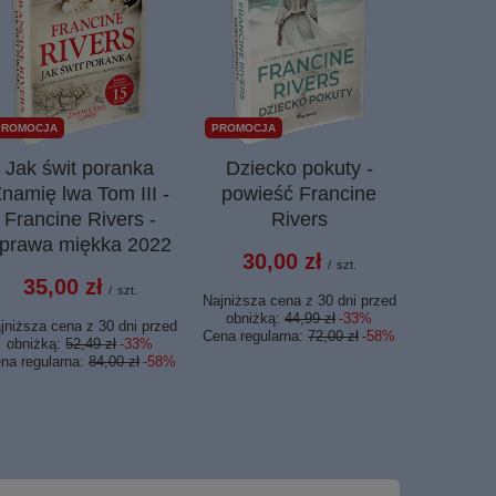
PROMOCJA
PROMOCJA
Jak świt poranka
Dziecko pokuty -
Pięc
namię lwa Tom III -
powieść Francine
przekła
Francine Rivers -
Rivers
Budnego 
prawa miękka 2022
Ne
30,00 zł
/
szt.
35,00 zł
100,
/
szt.
Najniższa cena z 30 dni przed
obniżką:
44,99 zł
-33%
jniższa cena z 30 dni przed
Cena regularna:
72,00 zł
-58%
obniżką:
52,49 zł
-33%
na regularna:
84,00 zł
-58%