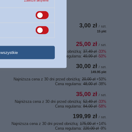
Zawsze aktywne
3,00 zł
/
szt.
15
pkt
punktów
25,00 zł
/
szt.
Najniższa cena z 30 dni przed obniżką:
37,49 zł
-33%
wszystkie
Cena regularna:
49,99 zł
-50%
30,00 zł
/
szt.
149.95
pkt
punktów
Najniższa cena z 30 dni przed obniżką:
20,00 zł
+50%
Cena regularna:
48,00 zł
-38%
35,00 zł
/
szt.
Najniższa cena z 30 dni przed obniżką:
52,49 zł
-33%
Cena regularna:
84,00 zł
-58%
199,99 zł
/
szt.
Najniższa cena z 30 dni przed obniżką:
175,00 zł
+14%
Cena regularna:
220,00 zł
-9%