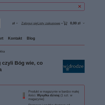
0,00 zł
zł
Zaloguj się
Listy zakupowe
rt
Kontakt
Blog
ękka
czyli Bóg wie, co
a
Produkt w magazynie w bardzo małej
ilości
Wysyłka
dzisiaj
(1 szt. w
magazynie)