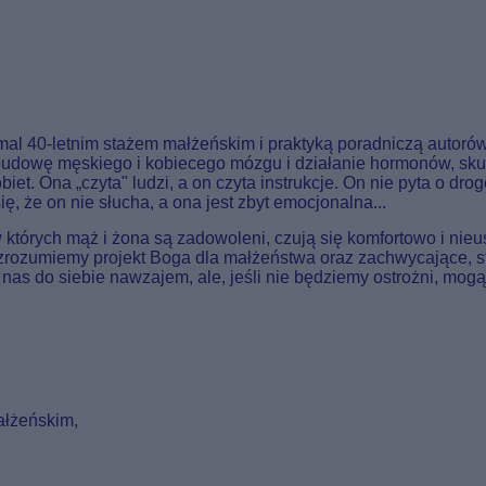
l 40-letnim stażem małżeńskim i praktyką poradniczą autoró
budowę męskiego i kobiecego mózgu i działanie hormonów, sku
et. Ona „czyta" ludzi, a on czyta instrukcje. On nie pyta o drog
ę, że on nie słucha, a ona jest zbyt emocjonalna...
 których mąż i żona są zadowoleni, czują się komfortowo i nieu
i zrozumiemy projekt Boga dla małżeństwa oraz zachwycające, 
s do siebie nawzajem, ale, jeśli nie będziemy ostrożni, mogą
ałżeńskim,