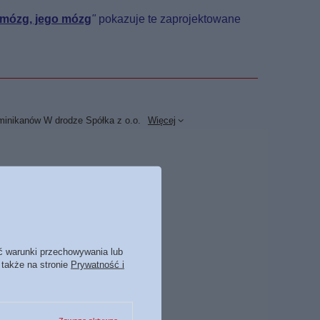
 mózg, jego mózg
"
pokazuje te zaprojektowane
minikanów W drodze Spółka z o.o.
Więcej
ć warunki przechowywania lub
 także na stronie
Prywatność i