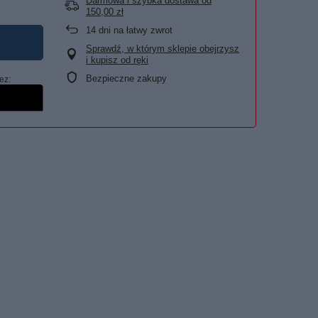
Darmowa i szybka dostawa
od
150,00 zł
14
dni na łatwy zwrot
Sprawdź, w którym sklepie obejrzysz
i kupisz od ręki
Bezpieczne zakupy
ez: