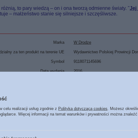
e różnią, to pary wiedzą – on i ona tworzą odmienne światy. "
Jej
tuje – małżeństwo stanie się silniejsze i szczęśliwsze.
Marka
W Drodze
zialny za ten produkt na terenie UE
Wydawnictwo Polskiej Prowincji Do
Symbol
9118071145696
Data wydania
2016
Format
145 x 205 mm
Oprawa
miękka
Więcej
ość
Liczba stron
256
w celu realizacji usług zgodnie z
Polityką dotyczącą cookies
. Możesz określi
ISBN
Więcej
9118071145696
eglądarce. Więcej informacji na temat warunków i prywatności można znaleźć
Język
polski