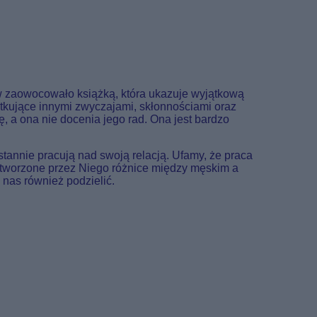
w zaowocowało książką, która ukazuje wyjątkową
tkujące innymi zwyczajami, skłonnościami oraz
ę, a ona nie docenia jego rad. Ona jest bardzo
stannie pracują nad swoją relacją. Ufamy, że praca
stworzone przez Niego różnice między męskim a
 nas również podzielić.