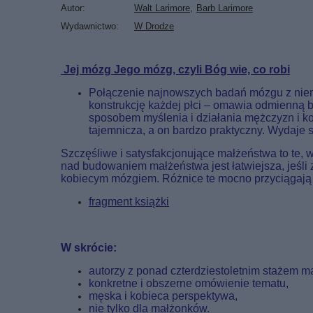
Autor
Walt Larimore
Barb Larimore
Wydawnictwo
W Drodze
Jej mózg Jego mózg, czyli Bóg wie, co robi
Połączenie najnowszych badań mózgu z niema
konstrukcję każdej płci – omawia odmienną 
sposobem myślenia i działania mężczyzn i kobi
tajemnicza, a on bardzo praktyczny. Wydaje si
Szczęśliwe i satysfakcjonujące małżeństwa to te, w
nad budowaniem małżeństwa jest łatwiejsza, jeśl
kobiecym mózgiem. Różnice te mocno przyciągają na
fragment książki
W skrócie:
autorzy z ponad czterdziestoletnim stażem m
konkretne i obszerne omówienie tematu,
męska i kobieca perspektywa,
nie tylko dla małżonków.