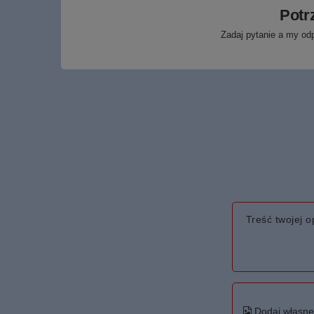
Potr
Zadaj pytanie a my od
Treść twojej op
Dodaj własne 