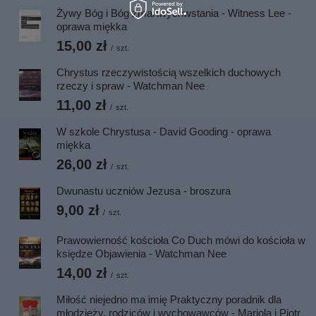
Żywy Bóg i Bóg zmartwychwsta­nia - Witness Lee -
oprawa miękka
15,00 zł
/
szt.
Chrystus rzeczywistością wszelkich duchowych
rzeczy i spraw - Watchman Nee
11,00 zł
/
szt.
W szkole Chrystusa - David Gooding - oprawa
miękka
26,00 zł
/
szt.
Dwunastu uczniów Jezusa - broszura
9,00 zł
/
szt.
Prawowierność kościoła Co Duch mówi do kościoła w
księdze Objawienia - Watchman Nee
14,00 zł
/
szt.
Miłość niejedno ma imię Praktyczny poradnik dla
młodzieży, rodziców i wychowawców - Mariola i Piotr