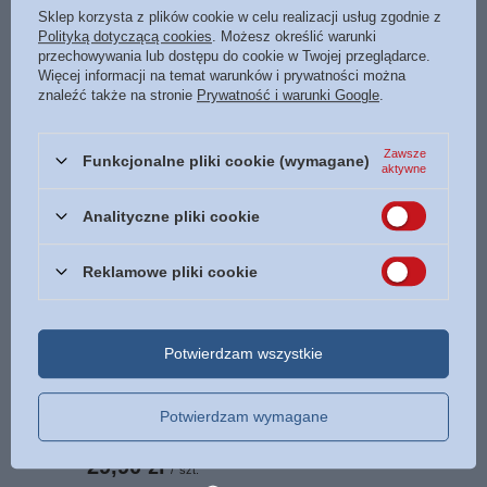
Sklep korzysta z plików cookie w celu realizacji usług zgodnie z
Format
145 x 205 mm.
Polityką dotyczącą cookies
. Możesz określić warunki
Oprawa
miękka
Więcej
przechowywania lub dostępu do cookie w Twojej przeglądarce.
Więcej informacji na temat warunków i prywatności można
Liczba stron
512
znaleźć także na stronie
Prywatność i warunki Google
.
ISBN
Więcej
978-83-66397-49-1
Zawsze
Funkcjonalne pliki cookie (wymagane)
aktywne
POLECAMY
Analityczne pliki cookie
OKAZJA
Reklamowe pliki cookie
Seks zaczyna się w kuchni - dr Kevin Leman -
oprawa miękka
26,10 zł
/
szt.
Potwierdzam wszystkie
Najniższa cena z 30 dni przed obniżką:
26,10 zł
0%
Cena regularna:
29,00 zł
-10%
Tora Rozmowa o pierwszych pięciu księgach Biblii -
Potwierdzam wymagane
oprawa miękka
29,90 zł
/
szt.