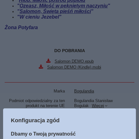
"
Hiob. Miłość pośród popiołu
"
"
Ozeasz, Miłość w peknietym naczyniu
"
"
Salomon, Święta pieśń miłości
"
"W cieniu Jezebel"
Żona Potyfara
DO POBRANIA
Salomon DEMO.epub
Salomon DEMO (Kindle).mobi
Marka
Bogulandia
Podmiot odpowiedzialny za ten
Bogulandia Stanisław
produkt na terenie UE
Bogulak
Więcej
Symbol
9788366397491
Konfiguracja zgód
Tłumaczenie
Dominika Głowa
Dbamy o Twoją prywatność
Data i miejsce wydania
2022