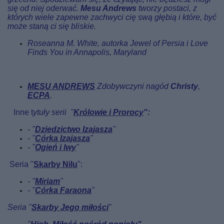
się od niej oderwać.
Mesu Andrews
tworzy postaci, z
których wiele zapewne zachwyci cię swą głębią i które, być
może staną ci się bliskie.
Roseanna M. White, autorka Jewel of Persia i Love
Finds You in Annapolis, Maryland
MESU ANDREWS
Zdobywczyni nagód
Christy
,
ECPA
.
Inne t
ytuły serii "
Królowie i Prorocy
":
- "
Dziedzictwo
Iz
ajasza
"
- "
Córka Izajasza
"
- "
Ogień i lwy
"
Seria "
Skarby Nilu
":
- "
Miriam
"
- "
Córka Faraona
"
Seria "
Skarby Jego miłości
"