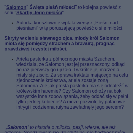
"
Salomon
"
Święta pieśń miłośc
i" to kolejna powieść z
serii "
Skarby Jego miłości
"
Autorka kunsztownie wplata wersy z „Pieśni nad
pieśniami” w tę poruszającą powieść o sile miłości.
Skryty w cieniu sławnego ojca, młody król Salomon
miota się pomiędzy strachem a brawurą, pragnąc
prawdziwej i czystej miłości.
Ariela pasterka z północnego miasta Szuchem,
wiedziała, ze Salomon jest jej przeznaczony, odkąd
po raz pierwszy go ujrzała. I wkrótce jej marzenia
miały się ziścić. Za sprawa traktatu mającego na celu
zjednoczenie królestwa, ariela zostaje zoną
Salomona. Ale jak prosta pasterka ma się odnaleźć w
królewskim haremie? Czy Salomon odłoży na bok
wszystkie inne zobowiązania, żeby oddać się w pełni
tylko jednej kobiecie? A może pozwoli, by pałacowe
intrygi i codzienna rutyna zawładnęły jego sercem?
„
Salomon
” to historia o miłości, pasji, wierze, ale też
grzechu. Spodziewam się, że czytając, nie będziesz mógł