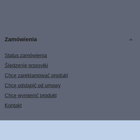
Zamówienia
Status zamówienia
Śledzenie przesyłki
Chcę zareklamować produkt
Chcę odstąpić od umowy
Chcę wymienić produkt
Kontakt
Konto