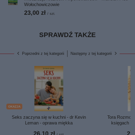
Wołochowiczowie
23,00 zł
/
szt.
SPRAWDŹ TAKŻE
Poprzedni z tej kategorii
Następny z tej kategorii
OKAZJA
Seks zaczyna się w kuchni - dr Kevin
Tora Rozmowa
Leman - oprawa miękka
księgach Bi
26,10 zł
29,
/
szt.