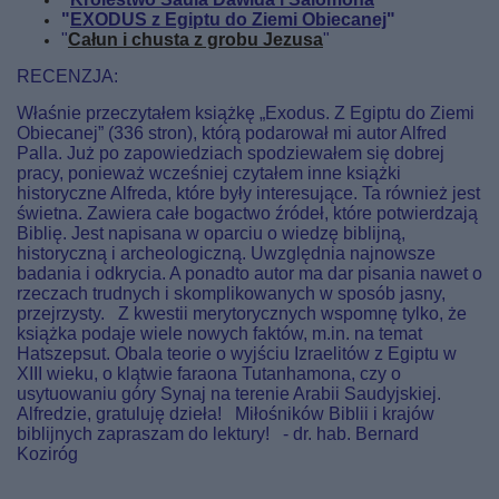
"
EXODUS z Egiptu do Ziemi Obiecanej
"
"
Całun i chusta z grobu Jezusa
"
RECENZJA:
Właśnie przeczytałem książkę „Exodus. Z Egiptu do Ziemi
Obiecanej” (336 stron), którą podarował mi autor Alfred
Palla. Już po zapowiedziach spodziewałem się dobrej
pracy, ponieważ wcześniej czytałem inne książki
historyczne Alfreda, które były interesujące. Ta również jest
świetna. Zawiera całe bogactwo źródeł, które potwierdzają
Biblię. Jest napisana w oparciu o wiedzę biblijną,
historyczną i archeologiczną. Uwzględnia najnowsze
badania i odkrycia. A ponadto autor ma dar pisania nawet o
rzeczach trudnych i skomplikowanych w sposób jasny,
przejrzysty. Z kwestii merytorycznych wspomnę tylko, że
książka podaje wiele nowych faktów, m.in. na temat
Hatszepsut. Obala teorie o wyjściu Izraelitów z Egiptu w
XIII wieku, o klątwie faraona Tutanhamona, czy o
usytuowaniu góry Synaj na terenie Arabii Saudyjskiej.
Alfredzie, gratuluję dzieła! Miłośników Biblii i krajów
biblijnych zapraszam do lektury! - dr. hab. Bernard
Koziróg