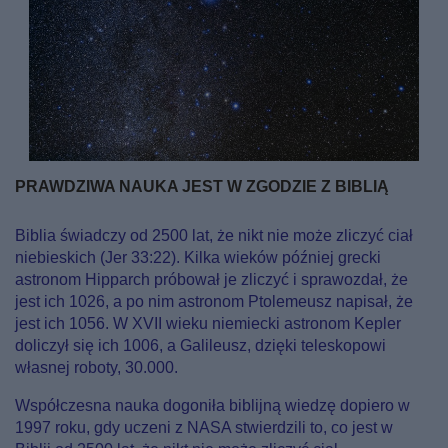
PRAWDZIWA NAUKA JEST W ZGODZIE Z BIBLIĄ
Biblia świadczy od 2500 lat, że nikt nie może zliczyć ciał
niebieskich (Jer 33:22). Kilka wieków później grecki
astronom Hipparch próbował je zliczyć i sprawozdał, że
jest ich 1026, a po nim astronom Ptolemeusz napisał, że
jest ich 1056. W XVII wieku niemiecki astronom Kepler
doliczył się ich 1006, a Galileusz, dzięki teleskopowi
własnej roboty, 30.000.
Współczesna nauka dogoniła biblijną wiedzę dopiero w
1997 roku, gdy uczeni z NASA stwierdzili to, co jest w