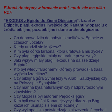
E-book
dostępny
w formacie mobi, epub. nie ma pliku
PDF.
"
EXODUS z Egiptu do Ziemi Obiecanej
". Izrael w
Egipcie, plagi, exodus i wejście do Kananu w oparciu o
źródła biblijne, pozabiblijne i dane archeologiczne.
Co doprowadziło do pobytu Izraelitów w Egipcie w
czasach Józefa?
Kiedy urodził się Mojżesz?
Kim była córka faraona, która uratowała mu życie?
Czy plagi egipskie miały naturalne przyczyny?
Jaki wpływ miały plagi i exodus na dalsze dzieje
Egiptu?
Kto był wtedy faraonem? Którędy prowadziła trasa
wyjścia Izraelitów?
Czy biblijna góra Synaj leży w Arabii Saudyjskiej czy
na Półwyspie Synajskim?
Czy manna była naturalnym czy nadprzyrodzonym
zjawiskiem?
Czy Mojżesz był autorem Pięcioksięgu?
Kim byli ówcześni Kananejczycy i dlaczego Bóg
kazał ich usunąć z ziemi obiecanej?
Czy wykopaliska potwierdzają zniszczenie Jerycha i