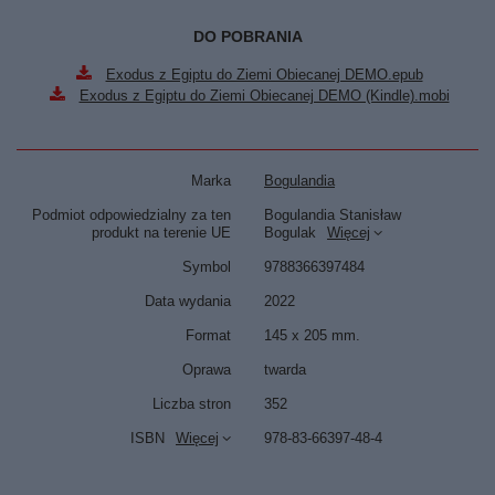
DO POBRANIA
Exodus z Egiptu do Ziemi Obiecanej DEMO.epub
Exodus z Egiptu do Ziemi Obiecanej DEMO (Kindle).mobi
Marka
Bogulandia
Podmiot odpowiedzialny za ten
Bogulandia Stanisław
produkt na terenie UE
Bogulak
Więcej
Symbol
9788366397484
Data wydania
2022
Format
145 x 205 mm.
Oprawa
twarda
Liczba stron
352
ISBN
Więcej
978-83-66397-48-4