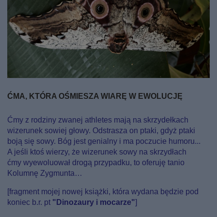
ĆMA, KTÓRA OŚMIESZA WIARĘ W EWOLUCJĘ
Ćmy z rodziny zwanej athletes mają na skrzydełkach
wizerunek sowiej głowy. Odstrasza on ptaki, gdyż ptaki
boją się sowy. Bóg jest genialny i ma poczucie humoru...
A jeśli ktoś wierzy, że wizerunek sowy na skrzydłach
ćmy wyewoluował drogą przypadku, to oferuję tanio
Kolumnę Zygmunta…
[fragment mojej nowej książki, która wydana będzie pod
koniec b.r. pt
"Dinozaury i mocarze"
]