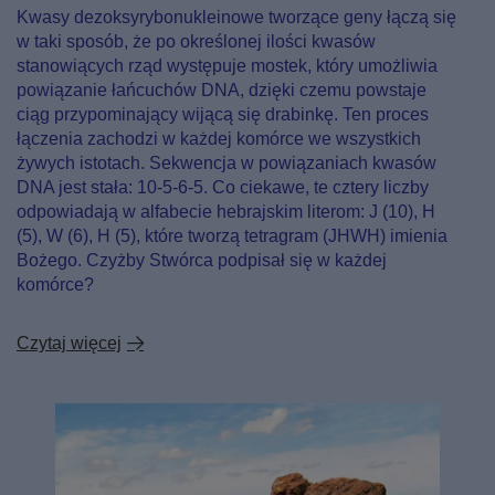
Kwasy dezoksyrybonukleinowe tworzące geny łączą się
w taki sposób, że po określonej ilości kwasów
stanowiących rząd występuje mostek, który umożliwia
powiązanie łańcuchów DNA, dzięki czemu powstaje
ciąg przypominający wijącą się drabinkę. Ten proces
łączenia zachodzi w każdej komórce we wszystkich
żywych istotach. Sekwencja w powiązaniach kwasów
DNA jest stała: 10-5-6-5. Co ciekawe, te cztery liczby
odpowiadają w alfabecie hebrajskim literom: J (10), H
(5), W (6), H (5), które tworzą tetragram (JHWH) imienia
Bożego. Czyżby Stwórca podpisał się w każdej
komórce?
Czytaj więcej