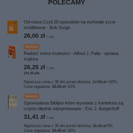
POLECAMY
Od-nowa Czyli 20 sposobów na wytrwałe zycie
modlitewne - Bob Sorge
26,00 zł
/
szt.
OKAZJA
Radość mimo trudności - Alfred J. Palla - oprawa
miękka
26,25 zł
/
szt.
131.25
pkt
punktów
Najniższa cena z 30 dni przed obniżką:
17,50 zł
+50%
Cena regularna:
35,00 zł
-25%
OKAZJA
Opowiadania Biblijne które wyrwane z kontekstu są
często błędnie interpretowane - Eric J. Bargerhuff
31,41 zł
/
szt.
Najniższa cena z 30 dni przed obniżką:
31,41 zł
0%
Cena regularna:
34,90 zł
-10%