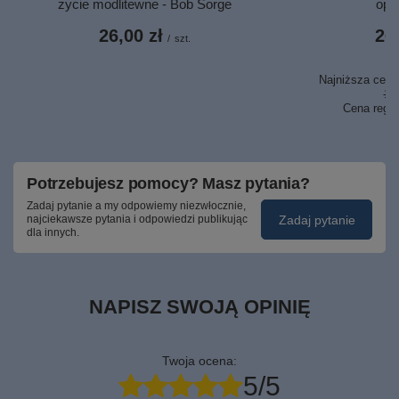
zycie modlitewne - Bob Sorge
opr
26,00 zł
26,
/
szt.
Najniższa cena 
17,
Cena regu
Potrzebujesz pomocy? Masz pytania?
Zadaj pytanie a my odpowiemy niezwłocznie,
Zadaj pytanie
najciekawsze pytania i odpowiedzi publikując
dla innych.
NAPISZ SWOJĄ OPINIĘ
Twoja ocena:
5/5