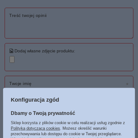
Treść twojej opinii
Dodaj własne zdjęcie produktu:
Twoje imię
Konfiguracja zgód
Twój email
Dbamy o Twoją prywatność
Wyślij opinię
Sklep korzysta z plików cookie w celu realizacji usług zgodnie z
Polityką dotyczącą cookies
. Możesz określić warunki
przechowywania lub dostępu do cookie w Twojej przeglądarce.