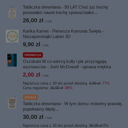
Tabliczka drewniana - 50 LAT Choć już trochę
posiwiałeś nawet trochę spoważniałeś...
26,00 zł
/
szt.
Kartka Karnet - Pierwsza Komunia Święta -
Niezapominajki Lakier 3D
9,90 zł
/
szt.
PROMOCJA
Oszukani W co wierzą kulty i jak przyciągają
wyznawców - Josh McDowell - oprawa miękka
2,00 zł
/
szt.
Najniższa cena z 30 dni przed obniżką:
9,00 zł
-77%
Cena regularna:
16,00 zł
-88%
OKAZJA
Tabliczka drewniana - W tym domu: mówimy prawdę,
popełniamy błędy...
30,00 zł
/
szt.
Najniższa cena z 30 dni przed obniżką:
30,00 zł
0%