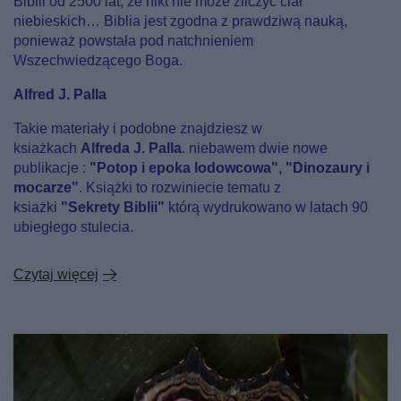
Biblii od 2500 lat, że nikt nie może zliczyć ciał
niebieskich… Biblia jest zgodna z prawdziwą nauką,
ponieważ powstała pod natchnieniem
Wszechwiedzącego Boga.
Alfred J. Palla
Takie materiały i podobne znajdziesz w
ksiażkach
Alfreda J. Palla
. niebawem dwie nowe
publikacje :
"Potop i epoka lodowcowa", "Dinozaury i
mocarze"
. Książki to rozwiniecie tematu z
ksiażki
"Sekrety Biblii"
którą wydrukowano w latach 90
ubiegłego stulecia.
Czytaj więcej