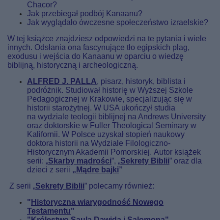
Chacor?
Jak przebiegał podbój Kanaanu?
Jak wyglądało ówczesne społe­czeństwo izraelskie?
W tej książce znajdziesz odpowiedzi na te pytania i wiele
innych. Odsłania ona fascynujące tło egipskich plag,
exodusu i wejścia do Kanaanu w oparciu o wiedzę
biblijną, historyczną i archeologiczną.
ALFRED J. PALLA
, pisarz, historyk, biblista i
podróżnik. Studiował historię w Wyższej Szkole
Pedagogicznej w Krakowie, specjalizując się w
historii starożytnej. W USA ukończył studia
na wydziale teologii biblijnej na Andrews University
oraz doktorskie w Fuller Theological Seminary w
Kalifornii. W Polsce uzyskał stopień naukowy
doktora historii na Wydziale Filologiczno-
Historycznym Akademii Pomorskiej. Autor książek
serii: „
Skarby mądrości
”, „
Sekrety Biblii
” oraz dla
dzieci z serii
„
Mądre bajki
”
Z serii „
Sekrety Biblii
” polecamy również:
"
Historyczna wiarygodność Nowego
Testamentu
"
"
Królestwo Saula Dawida i Salomona
"