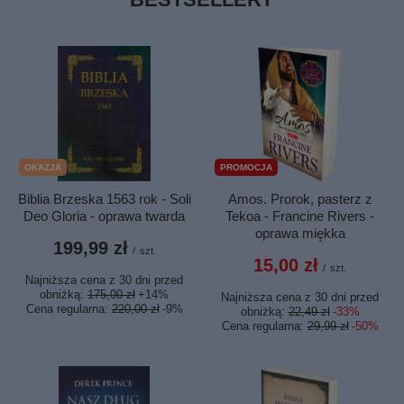
OKAZJA
PROMOCJA
Biblia Brzeska 1563 rok - Soli
Amos. Prorok, pasterz z
Deo Gloria - oprawa twarda
Tekoa - Francine Rivers -
oprawa miękka
199,99 zł
/
szt.
15,00 zł
/
szt.
Najniższa cena z 30 dni przed
obniżką:
175,00 zł
+14%
Najniższa cena z 30 dni przed
Cena regularna:
220,00 zł
-9%
obniżką:
22,49 zł
-33%
Cena regularna:
29,99 zł
-50%