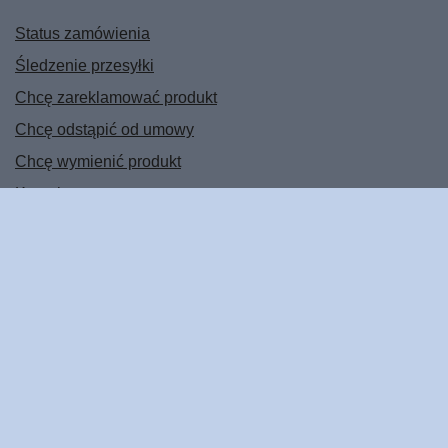
Status zamówienia
Śledzenie przesyłki
Chcę zareklamować produkt
Chcę odstąpić od umowy
Chcę wymienić produkt
Kontakt
Konto
Regulaminy
POMOC