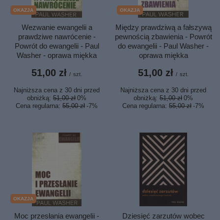
OKAZJA
OKAZJA
Wezwanie ewangelii a
Między prawdziwą a fałszywą
prawdziwe nawrócenie -
pewnością zbawienia - Powrót
Powrót do ewangelii - Paul
do ewangelii - Paul Washer -
Washer - oprawa miękka
oprawa miękka
51,00 zł
51,00 zł
/
szt.
/
szt.
Najniższa cena z 30 dni przed
Najniższa cena z 30 dni przed
obniżką:
51,00 zł
0%
obniżką:
51,00 zł
0%
Cena regularna:
55,00 zł
-7%
Cena regularna:
55,00 zł
-7%
OKAZJA
Dziesięć zarzutów wobec
Moc przesłania ewangelii -