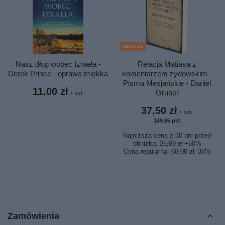
OKAZJA
Nasz dług wobec Izraela -
Relacja Matiasa z
Derek Prince - oprawa miękka
komentarzem żydowskim -
Pisma Mesjańskie - Daniel
11,00 zł
Gruber
/
szt.
37,50 zł
/
szt.
149.95
pkt
punktów
Najniższa cena z 30 dni przed
obniżką:
25,00 zł
+50%
Cena regularna:
60,00 zł
-38%
Zamówienia