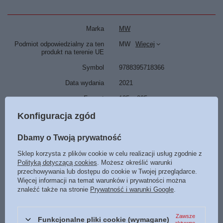
Marka
MW
Podmiot odpowiedzialny za ten
MW
Więcej
produkt na terenie UE
Symbol
9788395718366
Data wydania
2021
Format
135 x 205 mm
Oprawa
miękka
Więcej
Konfiguracja zgód
Liczba stron
56
Dbamy o Twoją prywatność
ISBN
Więcej
9788395718366
Sklep korzysta z plików cookie w celu realizacji usług zgodnie z
Język
polski
Polityką dotyczącą cookies
. Możesz określić warunki
przechowywania lub dostępu do cookie w Twojej przeglądarce.
Więcej informacji na temat warunków i prywatności można
POLECAMY
znaleźć także na stronie
Prywatność i warunki Google
.
Zawsze
Funkcjonalne pliki cookie (wymagane)
OKAZJA
aktywne