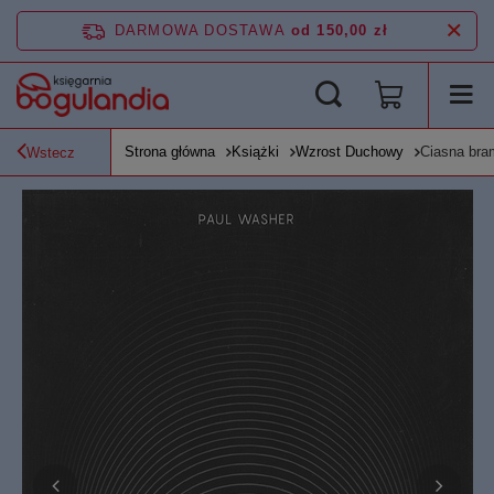
DARMOWA DOSTAWA
od 150,00 zł
Strona główna
Książki
Wzrost Duchowy
Ciasna bra
Wstecz