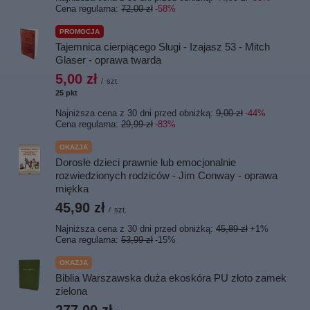
Cena regularna:
72,00 zł
-58%
PROMOCJA
Tajemnica cierpiącego Sługi - Izajasz 53 - Mitch
Glaser - oprawa twarda
5,00 zł
/
szt.
25
pkt
punktów
Najniższa cena z 30 dni przed obniżką:
9,00 zł
-44%
Cena regularna:
29,99 zł
-83%
OKAZJA
Dorosłe dzieci prawnie lub emocjonalnie
rozwiedzionych rodziców - Jim Conway - oprawa
miękka
45,90 zł
/
szt.
Najniższa cena z 30 dni przed obniżką:
45,89 zł
+1%
Cena regularna:
53,99 zł
-15%
OKAZJA
Biblia Warszawska duża ekoskóra PU złoto zamek
zielona