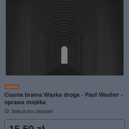
OKAZJA
Ciasna brama Wąska droga - Paul Washer -
oprawa miękka
Dodaj do listy zakupowej
15,50 zł