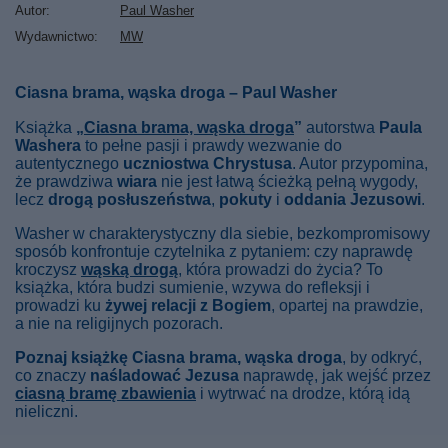
Autor
Paul Washer
Wydawnictwo
MW
Ciasna brama, wąska droga – Paul Washer
Książka
„
Ciasna brama, wąska droga
”
autorstwa
Paula
Washera
to pełne pasji i prawdy wezwanie do
autentycznego
uczniostwa Chrystusa
. Autor przypomina,
że prawdziwa
wiara
nie jest łatwą ścieżką pełną wygody,
lecz
drogą posłuszeństwa
,
pokuty
i
oddania Jezusowi
.
Washer w charakterystyczny dla siebie, bezkompromisowy
sposób konfrontuje czytelnika z pytaniem: czy naprawdę
kroczysz
wąską drogą
, która prowadzi do życia? To
książka, która budzi sumienie, wzywa do refleksji i
prowadzi ku
żywej relacji z Bogiem
, opartej na prawdzie,
a nie na religijnych pozorach.
Poznaj książkę Ciasna brama, wąska droga
, by odkryć,
co znaczy
naśladować Jezusa
naprawdę, jak wejść przez
ciasną bramę zbawienia
i wytrwać na drodze, którą idą
nieliczni.