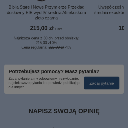
Biblia Stare i Nowe Przymierze Przekład
Uwspółcześnio
dosłowny EIB wyd.IV średnia A5 ekoskóra
średnia ekoskóra 
złoto czarna
215,00 zł
105
/
szt.
Najniższa cena z 30 dni przed obniżką:
215,00 zł
0%
Cena regularna:
225,00 zł
-4%
Potrzebujesz pomocy? Masz pytania?
Zadaj pytanie a my odpowiemy niezwłocznie,
Zadaj pytanie
najciekawsze pytania i odpowiedzi publikując
dla innych.
NAPISZ SWOJĄ OPINIĘ