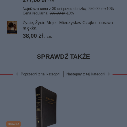
277,00 zł
/
szt.
Najniższa cena z 30 dni przed obniżką:
250,00 zł
+10%
Cena regularna:
307,00 zł
-10%
Życie, Życie Moje - Mieczysław Czajko - oprawa
miękka
38,00 zł
/
szt.
SPRAWDŹ TAKŻE
Poprzedni z tej kategorii
Następny z tej kategorii
OKAZJA