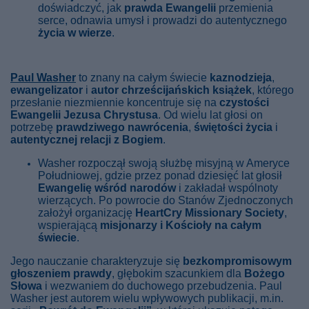
doświadczyć, jak
prawda Ewangelii
przemienia
serce, odnawia umysł i prowadzi do autentycznego
życia w wierze
.
Paul Washer
to znany na całym świecie
kaznodzieja
,
ewangelizator
i
autor chrześcijańskich książek
, którego
przesłanie niezmiennie koncentruje się na
czystości
Ewangelii Jezusa Chrystusa
. Od wielu lat głosi on
potrzebę
prawdziwego nawrócenia
,
świętości życia
i
autentycznej relacji z Bogiem
.
Washer rozpoczął swoją służbę misyjną w Ameryce
Południowej, gdzie przez ponad dziesięć lat głosił
Ewangelię wśród narodów
i zakładał wspólnoty
wierzących. Po powrocie do Stanów Zjednoczonych
założył organizację
HeartCry Missionary Society
,
wspierającą
misjonarzy i Kościoły na całym
świecie
.
Jego nauczanie charakteryzuje się
bezkompromisowym
głoszeniem prawdy
, głębokim szacunkiem dla
Bożego
Słowa
i wezwaniem do duchowego przebudzenia. Paul
Washer jest autorem wielu wpływowych publikacji, m.in.