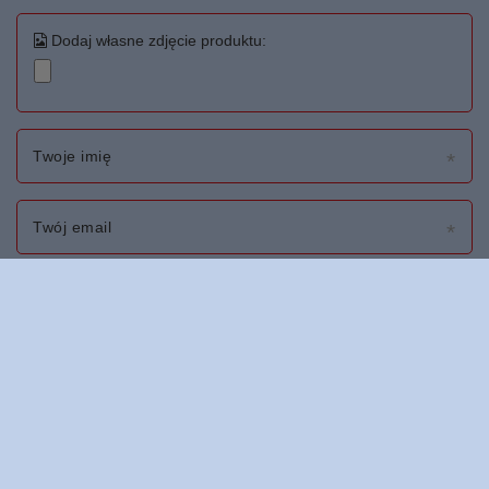
Dodaj własne zdjęcie produktu:
Twoje imię
Twój email
Wyślij opinię
Zamówienia