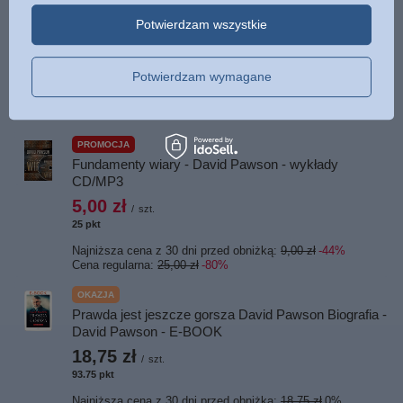
ISBN
Więcej
9788367695008
Potwierdzam wszystkie
Język
polski
Potwierdzam wymagane
POLECAMY
PROMOCJA
Fundamenty wiary - David Pawson - wykłady
CD/MP3
5,00 zł
/
szt.
25
pkt
punktów
Najniższa cena z 30 dni przed obniżką:
9,00 zł
-44%
Cena regularna:
25,00 zł
-80%
OKAZJA
Prawda jest jeszcze gorsza David Pawson Biografia -
David Pawson - E-BOOK
18,75 zł
/
szt.
93.75
pkt
punktów
Najniższa cena z 30 dni przed obniżką:
18,75 zł
0%