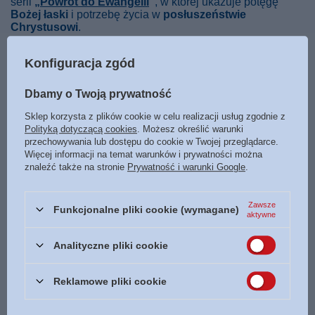
serii
„
Powrót do Ewangelii
”
, w której ukazuje potęgę
Bożej łaski
i potrzebę życia w
posłuszeństwie
Chrystusowi
.
Poznaj nauczanie Paula Washera
, by odkryć głębię
Konfiguracja zgód
biblijnego przesłania
, zrozumieć sens
prawdziwego chrześcijaństwa
i doświadczyć mocy
Ewangelii, która przemienia serce
.
Dbamy o Twoją prywatność
Sklep korzysta z plików cookie w celu realizacji usług zgodnie z
Polityką dotyczącą cookies
. Możesz określić warunki
przechowywania lub dostępu do cookie w Twojej przeglądarce.
Więcej informacji na temat warunków i prywatności można
Marka
MW
znaleźć także na stronie
Prywatność i warunki Google
.
Podmiot odpowiedzialny za ten
MW
Więcej
produkt na terenie UE
Zawsze
Funkcjonalne pliki cookie (wymagane)
Symbol
9788367695008
aktywne
Data wydania
2023
Analityczne pliki cookie
Format
150 x 220 mm
Oprawa
miękka
Więcej
Reklamowe pliki cookie
Liczba stron
328