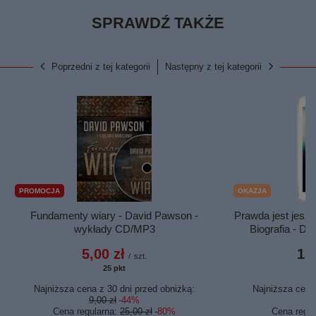
SPRAWDŹ TAKŻE
Poprzedni z tej kategorii
Następny z tej kategorii
PROMOCJA
OKAZJA
Fundamenty wiary - David Pawson -
Prawda jest jesz
wykłady CD/MP3
Biografia - D
5,00 zł
18,
/
szt.
25
pkt
punktów
Najniższa cena z 30 dni przed obniżką:
Najniższa cena 
9,00 zł
-44%
1
Cena regularna:
25,00 zł
-80%
Cena regu