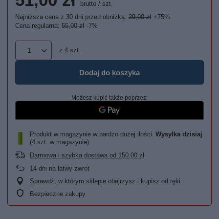
brutto
/
szt.
Najniższa cena z 30 dni przed obniżką:
29,00 zł
+75%
Cena regularna:
55,00 zł
-7%
z
4
szt.
Dodaj do koszyka
Możesz kupić także poprzez:
Produkt w magazynie w bardzo dużej ilości
Wysyłka
dzisiaj
(4 szt. w magazynie)
Darmowa i szybka dostawa
od
150,00 zł
14
dni na łatwy zwrot
Sprawdź, w którym sklepie obejrzysz i kupisz od ręki
Bezpieczne zakupy