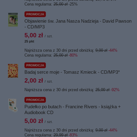
Cena regularna:
25,00 zł
-25%
PROMOCJA
Objawienie św. Jana Nasza Nadzieja - David Pawson
- CD/MP3
5,00 zł
/
szt.
25
pkt
punktów
Najniższa cena z 30 dni przed obniżką:
9,00 zł
-44%
Cena regularna:
25,00 zł
-80%
PROMOCJA
Badaj serce moje - Tomasz Kmiecik - CD/MP3*
2,00 zł
/
szt.
Najniższa cena z 30 dni przed obniżką:
25,00 zł
-92%
PROMOCJA
Pudełko po butach - Francine Rivers - książka +
Audiobook CD
5,00 zł
/
szt.
Najniższa cena z 30 dni przed obniżką:
9,00 zł
-44%
Cena regularna:
29,99 zł
-83%