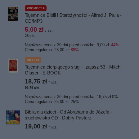
PROMOCJA
Tajemnice Biblii i Starożytności - Alfred J. Palla -
CD/MP3
5,00 zł
/
szt.
25
pkt
punktów
Najniższa cena z 30 dni przed obniżką:
9,00 zł
-44%
Cena regularna:
25,00 zł
-80%
OKAZJA
Tajemnica cierpiącego sługi - Izajasz 53 - Mitch
Glaser - E-BOOK
18,75 zł
/
szt.
93.75
pkt
punktów
Najniższa cena z 30 dni przed obniżką:
18,75 zł
0%
Cena regularna:
25,00 zł
-25%
Biblia dla dzieci - Od Abrahama do Józefa -
słuchowisko CD - Dobry Pasterz
19,00 zł
/
szt.