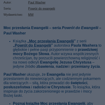
Autor
Paul Washer
Seria
Powrór do ewangelii
Wydawnictwo
MW
Moc przesłania Ewangelii – seria
Powrót do Ewangelii
–
Paul Washer
Książka
„
Moc przesłania Ewangelii
”
z serii
„
Powrót do Ewangelii
”
autorstwa
Paula Washera
to
głębokie i pełne pasji przypomnienie o
prawdziwej
mocy Bożego Słowa
. Autor wzywa współczesnych
chrześcijan, by porzucili powierzchowną religijność i
na nowo odkryli
Ewangelię Jezusa Chrystusa
–
jedyne źródło
zbawienia
,
nadziei
i
przemiany życia
.
Paul Washer
ukazuje, że
Ewangelia
nie jest jedynie
przesłaniem do niewierzących, ale codziennym pokarmem
dla wierzących – siłą, która prowadzi do
świętości
,
posłuszeństwa
i
radości w Chrystusie
. To książka, która
inspiruje do życia zakorzenionego w prawdzie i mocy
Bożej łaski.
Poznaj książkę Moc przesłania Ewangelii
, aby