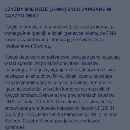
CZYŻBY IMIĘ BOŻE (JHWH) BYŁO ZAPISANE W
NASZYM DNA?
Dzięki informatyce mamy dowód, że każda informacja
wymaga inteligencji, a dzięki genetyce wiemy, że DNA
zawiera zakodowaną informację, co świadczy za
inteligentnym Stwórcą.
Kwasy dezoksyrybonukleinowe tworzące geny łączą się
w taki sposób, że po określonej ilości kwasów
stanowiących rząd występuje mostek, który umożliwia
powiązanie łańcuchów DNA, dzięki czemu powstaje
ciąg przypominający wijącą się drabinkę. Ten proces
łączenia zachodzi w każdej komórce we wszystkich
żywych istotach. Sekwencja w powiązaniach kwasów
DNA jest stała: 10-5-6-5. Co ciekawe, te cztery liczby
odpowiadają w alfabecie hebrajskim literom: J (10), H
(5), W (6), H (5), które tworzą tetragram (JHWH) imienia
Bożego. Czyżby Stwórca podpisał się w każdej
komórce?