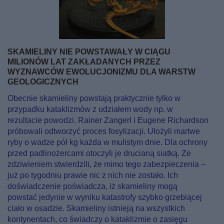
SKAMIELINY NIE POWSTAWAŁY W CIĄGU
MILIONÓW LAT ZAKŁADANYCH PRZEZ
WYZNAWCÓW EWOLUCJONIZMU DLA WARSTW
GEOLOGICZNYCH
Obecnie skamieliny powstają praktycznie tylko w
przypadku kataklizmów z udziałem wody np. w
rezultacie powodzi. Rainer Zangerl i Eugene Richardson
próbowali odtworzyć proces fosylizacji. Ułożyli martwe
ryby o wadze pół kg każda w mulistym dnie. Dla ochrony
przed padlinożercami otoczyli je drucianą siatką. Ze
zdziwieniem stwierdzili, że mimo tego zabezpieczenia –
już po tygodniu prawie nic z nich nie zostało. Ich
doświadczenie poświadcza, iż skamieliny mogą
powstać jedynie w wyniku katastrofy szybko grzebiącej
ciało w osadzie. Skamieliny istnieją na wszystkich
kontynentach, co świadczy o kataklizmie o zasięgu