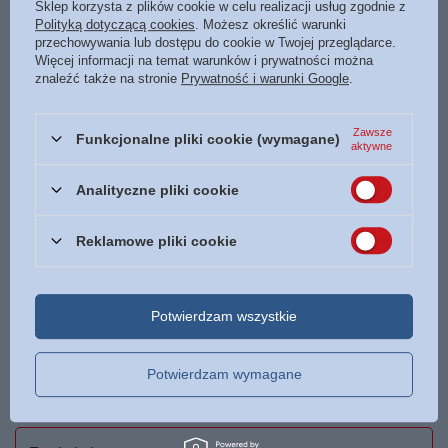
Sklep korzysta z plików cookie w celu realizacji usług zgodnie z
Polityką dotyczącą cookies
. Możesz określić warunki
przechowywania lub dostępu do cookie w Twojej przeglądarce.
Więcej informacji na temat warunków i prywatności można
NAPISZ SWOJĄ OPINIĘ
znaleźć także na stronie
Prywatność i warunki Google
.
Zawsze
Twoja ocena:
Funkcjonalne pliki cookie (wymagane)
aktywne
5/5
Analityczne pliki cookie
Treść twojej opinii
Reklamowe pliki cookie
Potwierdzam wszystkie
Dodaj własne zdjęcie produktu:
Potwierdzam wymagane