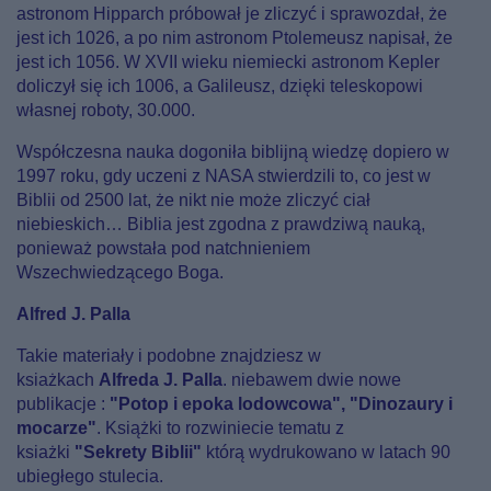
astronom Hipparch próbował je zliczyć i sprawozdał, że
jest ich 1026, a po nim astronom Ptolemeusz napisał, że
jest ich 1056. W XVII wieku niemiecki astronom Kepler
doliczył się ich 1006, a Galileusz, dzięki teleskopowi
własnej roboty, 30.000.
Współczesna nauka dogoniła biblijną wiedzę dopiero w
1997 roku, gdy uczeni z NASA stwierdzili to, co jest w
Biblii od 2500 lat, że nikt nie może zliczyć ciał
niebieskich… Biblia jest zgodna z prawdziwą nauką,
ponieważ powstała pod natchnieniem
Wszechwiedzącego Boga.
Alfred J. Palla
Takie materiały i podobne znajdziesz w
ksiażkach
Alfreda J. Palla
. niebawem dwie nowe
publikacje :
"Potop i epoka lodowcowa", "Dinozaury i
mocarze"
. Książki to rozwiniecie tematu z
ksiażki
"Sekrety Biblii"
którą wydrukowano w latach 90
ubiegłego stulecia.