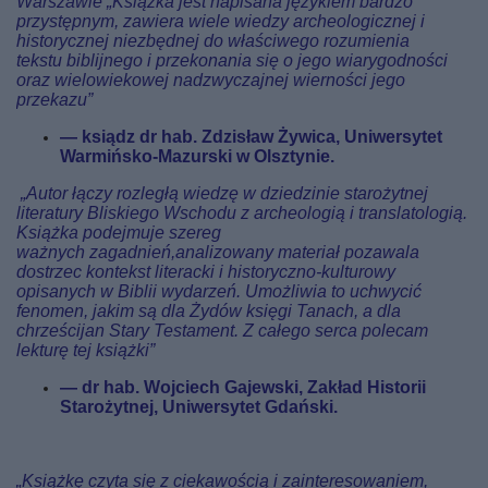
Warszawie „Książka jest napisana językiem bardzo
przystępnym, zawiera wiele wiedzy archeologicznej i
historycznej niezbędnej do właściwego rozumienia
tekstu biblijnego i przekonania się o jego wiarygodności
oraz wielowiekowej nadzwyczajnej wierności jego
przekazu”
— ksiądz dr hab. Zdzisław Żywica, Uniwersytet
Warmińsko-Mazurski w Olsztynie.
„Autor łączy rozległą wiedzę w dziedzinie starożytnej
literatury Bliskiego Wschodu z archeologią i translatologią.
Książka podejmuje szereg
ważnych zagadnień,analizowany materiał pozawala
dostrzec kontekst literacki i historyczno-kulturowy
opisanych w Biblii wydarzeń. Umożliwia to uchwycić
fenomen, jakim są dla Żydów księgi Tanach, a dla
chrześcijan Stary Testament. Z całego serca polecam
lekturę tej książki”
— dr hab. Wojciech Gajewski, Zakład Historii
Starożytnej, Uniwersytet Gdański.
„Książkę czyta się z ciekawością i zainteresowaniem,