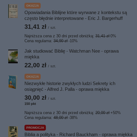
OKAZJA
Opowiadania Biblijne które wyrwane z kontekstu są
często błędnie interpretowane - Eric J. Bargerhuff
31,41 zł
/
szt.
Najniższa cena z 30 dni przed obniżką:
31,41 zł
0%
Cena regularna:
34,90 zł
-10%
Jak studiować Biblię - Watchman Nee - oprawa
miękka
22,00 zł
/
szt.
OKAZJA
Niezwykłe historie zwykłych ludzi Sekrety ich
osiągnięć - Alfred J. Palla - oprawa miękka
30,00 zł
/
szt.
150
pkt
punktów
Najniższa cena z 30 dni przed obniżką:
20,00 zł
+50%
Cena regularna:
48,00 zł
-38%
PROMOCJA
Biblia a polityka - Richard Bauckham - oprawa miękka