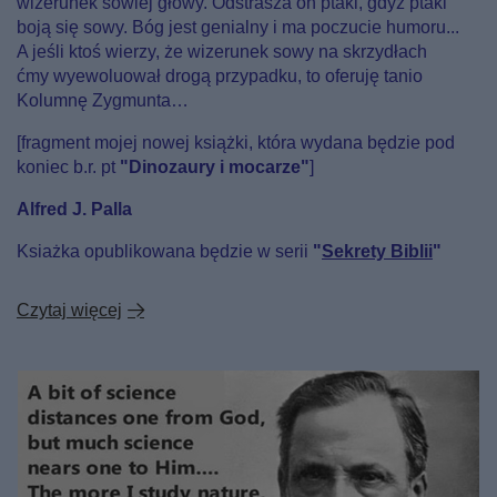
wizerunek sowiej głowy. Odstrasza on ptaki, gdyż ptaki
boją się sowy. Bóg jest genialny i ma poczucie humoru...
A jeśli ktoś wierzy, że wizerunek sowy na skrzydłach
ćmy wyewoluował drogą przypadku, to oferuję tanio
Kolumnę Zygmunta…
[fragment mojej nowej książki, która wydana będzie pod
koniec b.r. pt
"Dinozaury i mocarze"
]
Alfred J. Palla
Ksiażka opublikowana będzie w serii
"
Sekrety Biblii
"
Czytaj więcej