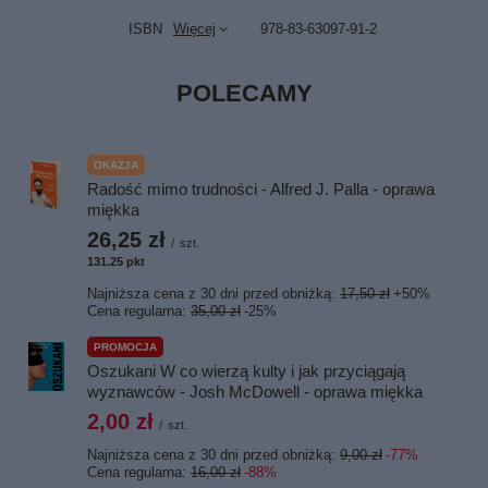
ISBN
Więcej
978-83-63097-91-2
POLECAMY
OKAZJA
Radość mimo trudności - Alfred J. Palla - oprawa
miękka
26,25 zł
/
szt.
131.25
pkt
punktów
Najniższa cena z 30 dni przed obniżką:
17,50 zł
+50%
Cena regularna:
35,00 zł
-25%
PROMOCJA
Oszukani W co wierzą kulty i jak przyciągają
wyznawców - Josh McDowell - oprawa miękka
2,00 zł
/
szt.
Najniższa cena z 30 dni przed obniżką:
9,00 zł
-77%
Cena regularna:
16,00 zł
-88%