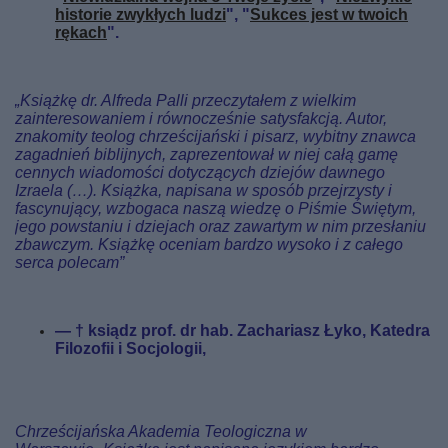
historie zwykłych ludzi
", "
Sukces jest w twoich
rękach
".
„Książkę dr. Alfreda Palli przeczytałem z wielkim
zainteresowaniem i równocześnie satysfakcją. Autor,
znakomity teolog chrześcijański i pisarz, wybitny znawca
zagadnień biblijnych, zaprezentował w niej całą gamę
cennych wiadomości dotyczących dziejów dawnego
Izraela (…). Książka, napisana w sposób przejrzysty i
fascynujący, wzbogaca naszą wiedzę o Piśmie Świętym,
jego powstaniu i dziejach oraz zawartym w nim przesłaniu
zbawczym. Książkę oceniam bardzo wysoko i z całego
serca polecam”
— † ksiądz prof. dr hab. Zachariasz Łyko, Katedra
Filozofii i Socjologii,
Chrześcijańska Akademia Teologiczna w