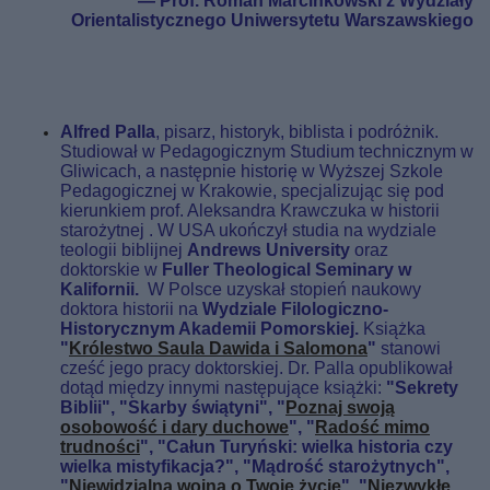
— Prof. Roman Marcinkowski z Wydziały
Orientalistycznego
Uniwersytetu
Warszawskiego
Alfred Palla
, pisarz, historyk, biblista i podróżnik.
Studiował w Pedagogicznym Studium technicznym w
Gliwicach, a następnie historię w Wyższej Szkole
Pedagogicznej w Krakowie, specjalizując się pod
kierunkiem prof. Aleksandra Krawczuka w historii
starożytnej . W USA ukończył studia na wydziale
teologii biblijnej
Andrews University
oraz
doktorskie w
Fuller Theological Seminary w
Kalifornii.
W Polsce uzyskał stopień naukowy
doktora historii na
Wydziale Filologiczno-
Historycznym Akademii Pomorskiej.
Książka
"
Królestwo Saula Dawida i Salomona
"
stanowi
cześć jego pracy doktorskiej. Dr. Palla opublikował
dotąd między innymi następujące książki:
"Sekrety
Biblii", "Skarby świątyni", "
Poznaj swoją
osobowość i dary duchowe
", "
Radość mimo
trudności
", "Całun Turyński: wielka historia czy
wielka mistyfikacja?", "Mądrość starożytnych",
"
Niewidzialna wojna o Twoje życie
", "
Niezwykłe