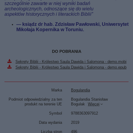
szczególnie zawarte w niej wyniki badań
archeologicznych, odnoszące się do wielu
aspektów historycznych i literackich Biblii”
— ksiądz dr hab. Zdzisław Pawłowski, Uniwersytet
Mikołaja Kopernika w Toruniu.
DO POBRANIA
Sekrety Biblii - Królestwo Saula Dawida i Salomona - demo.mobi
Sekrety Biblii - Królestwo Saula Dawida i Salomona - demo.epub
Marka
Bogulandia
Podmiot odpowiedzialny za ten
Bogulandia Stanisław
produkt na terenie UE
Bogulak
Więcej
Symbol
9788363097912
Data wydania
2019
Liczba stron
496