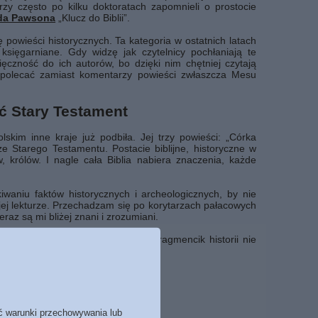
tórzy często po kilku doktoratach zapomnieli o prostocie
da Pawsona
„Klucz do Biblii”.
 powieści historycznych. Ta kategoria w ostatnich latach
 księgarniane. Gdy widzę jak czytelnicy pochłaniają te
ięczność do ich autorów, bo dzięki nim chętniej czytają
 polecać zamiast komentarzy powieści zwłaszcza Mesu
ć Stary Testament
skim inne kraje już podbiła. Jej trzy powieści: „Córka
 ze Starego Testamentu. Postacie biblijne, historyczne w
 królów. I nagle cała Biblia nabiera znaczenia, każde
iwaniu faktów historycznych i archeologicznych, by nie
ej lekturze. Przechadzam się po korytarzach pałacowych
teraz są mi bliżej znani i zrozumiani.
sy w których żyli i to, że nawet fragmencik historii nie
woim narodem i tobie służyć”.
ć warunki przechowywania lub