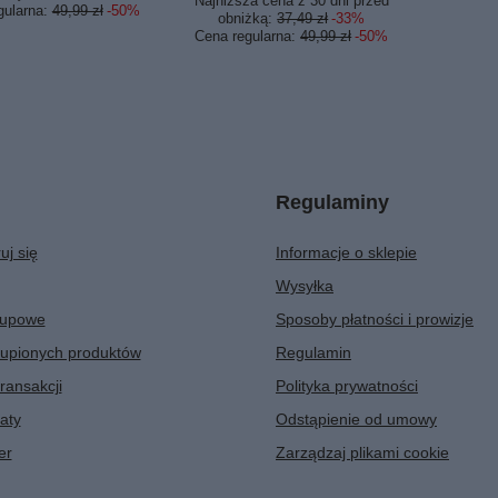
Najniższa cena z 30 dni przed
gularna:
49,99 zł
-50%
obniżką:
37,49 zł
-33%
Cena regularna:
49,99 zł
-50%
Regulaminy
uj się
Informacje o sklepie
Wysyłka
kupowe
Sposoby płatności i prowizje
kupionych produktów
Regulamin
transakcji
Polityka prywatności
aty
Odstąpienie od umowy
er
Zarządzaj plikami cookie