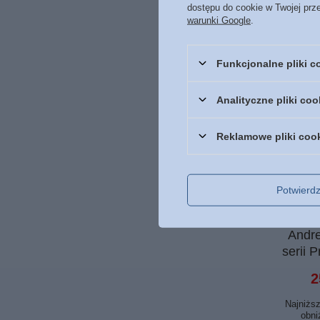
dostępu do cookie w Twojej prz
warunki Google
.
Funkcjonalne pliki 
Analityczne pliki coo
Reklamowe pliki coo
Potwier
PROMOC
Córka
Andre
serii 
2
Najniższ
obni