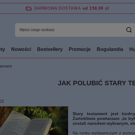
DARMOWA DOSTAWA
od 150,00 zł
ty
Nowości
Bestsellery
Promocje
Bogulandia
Hu
stament
JAK POLUBIĆ STARY 
02
Stary testament jest trudny
Żartobliwie powtarzam ,że by
zostali narodem wybranym, ale
Na rynku wydawniczym z pomocą