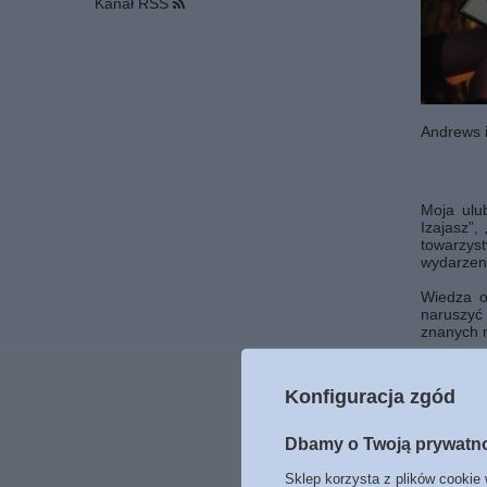
Kanał RSS
Andrews 
Moja ulu
Izajasz”,
towarzys
wydarzeni
Wiedza o
naruszyć 
znanych m
Poznasz w
wymknął s
Konfiguracja zgód
I ta ciągł
Dbamy o Twoją prywatn
Edyta Bo
Sklep korzysta z plików cookie 