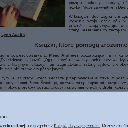
piszą je teolodzy, historycy, k
języka. Może za wyjątkiem
Davi
W księgarni dostrzegliśmy magię
wypełnia swoją ilością półki w
powieści i czują zwyczajną wdz
Stary Testament
to zaczęłam
i
Lynn Austin
.
Książki, które pomogą zrozumie
biona powieściopisarka to
Mesu Andrews
początkująca na rynku pol
 „Dziedzictwo Izajasza”, „Ogień i lwy” to swoisty pochłaniacz wiedzy
twie z fikcyjnymi ukazują nam zagmatwaną historię żydów, proroków,
e staje się istotne dla późniejszych.
 tym ile lat pracy, wręcz śledztwa przeprowadziła autorka w poszuk
autentyczności Pisma Świętego, pozwala mi spokojnie odpocząć przy j
i królów, proroków, postaci choćby raz wymienionych w
Biblii
, którzy 
szystkie proroctwa i ich wypełnienie a przy tym życie proroków i cza
ię Bogu spod kontroli.
a myśl jaka ci towarzyszy w trakcie lektury „Boże jaki to przywilej być t
ość
gulak
w celu realizacji usług zgodnie z
Polityką dotyczącą cookies
. Możesz określi