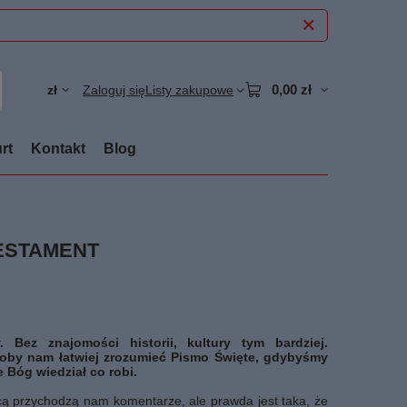
0,00 zł
zł
Zaloguj się
Listy zakupowe
rt
Kontakt
Blog
TESTAMENT
. Bez znajomości historii, kultury tym bardziej.
łoby nam łatwiej zrozumieć Pismo Święte, gdybyśmy
 Bóg wiedział co robi.
 przychodzą nam komentarze, ale prawda jest taka, że