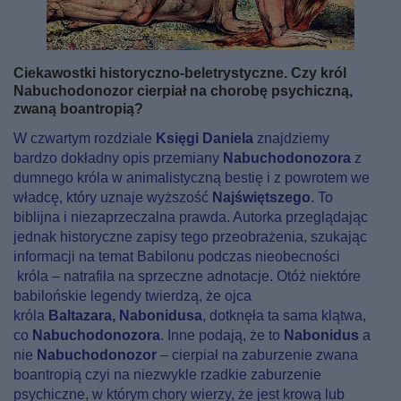
Ciekawostki historyczno-beletrystyczne. Czy król
Nabuchodonozor cierpiał na chorobę psychiczną,
zwaną boantropią?
W czwartym rozdziale
Księgi Daniela
znajdziemy
bardzo dokładny opis przemiany
Nabuchodonozora
z
dumnego króla w animalistyczną bestię i z powrotem we
władcę, który uznaje wyższość
Najświętszego
. To
biblijna i niezaprzeczalna prawda. Autorka przeglądając
jednak historyczne zapisy tego przeobrażenia, szukając
informacji na temat Babilonu podczas nieobecności
króla – natrafiła na sprzeczne adnotacje. Otóż niektóre
babilońskie legendy twierdzą, że ojca
króla
Baltazara,
Nabonidusa
, dotknęła ta sama klątwa,
co
Nabuchodonozora
. Inne podają, że to
Nabonidus
a
nie
Nabuchodonozor
– cierpiał na zaburzenie zwana
boantropią czyi na niezwykle rzadkie zaburzenie
psychiczne, w którym chory wierzy, że jest krową lub