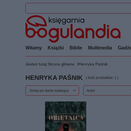
Witamy
Książki
Biblie
Multimedia
Gadże
Jesteś tutaj:
Strona główna
Henryka Paśnik
HENRYKA PAŚNIK
( ilość produktów:
1
)
Zmień sortowanie
Sortuj po dacie malejąco
Autor