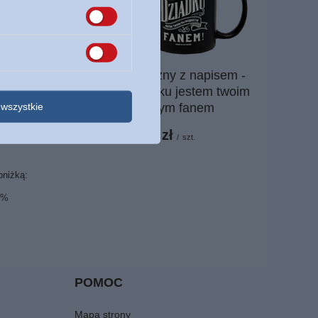
Kubek ceramiczny z napisem -
Gdańska
Ukochany dziadku jestem twoim
2 złoto
wszystkie
największym fanem
na
17,99 zł
/
szt.
bniżką:
9%
POMOC
Mapa strony