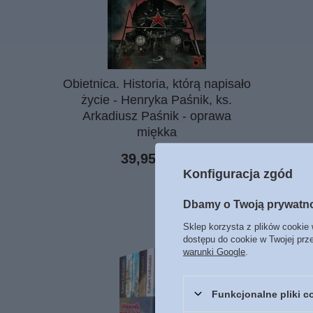
Obietnica. Historia, którą napisało
życie - Henryka Paśnik, ks.
Arkadiusz Paśnik - oprawa
miękka
39,95 zł
/
szt.
Konfiguracja zgód
Dbamy o Twoją prywatn
Sklep korzysta z plików cookie 
dostępu do cookie w Twojej prz
warunki Google
.
Funkcjonalne pliki 