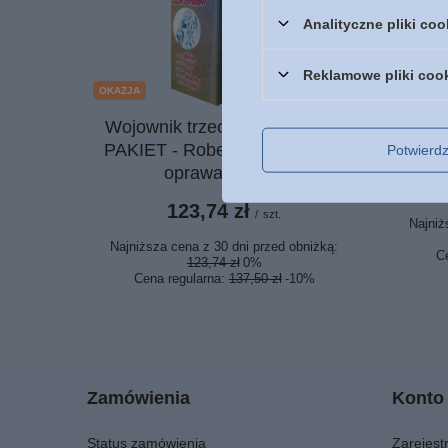
Analityczne pliki coo
Reklamowe pliki coo
OKAZJA
PROMOC
Wojownik trzech światów I-V -
Bibli
PAKIET - Robert Kościuszko -
zł
Potwier
oprawa miękka
123,74 zł
/
szt.
Najniż
Najniższa cena z 30 dni przed obniżką:
C
123,74 zł
0%
Cena regularna:
137,50 zł
-10%
Zamówienia
Konto
Status zamówienia
Zarejestr