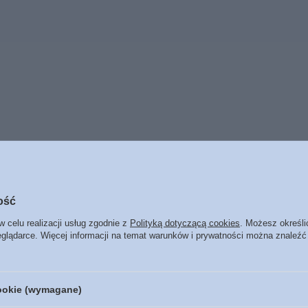
ość
BESTSELLERY
w celu realizacji usług zgodnie z
Polityką dotyczącą cookies
. Możesz określi
eglądarce. Więcej informacji na temat warunków i prywatności można znaleźć
cookie (wymagane)