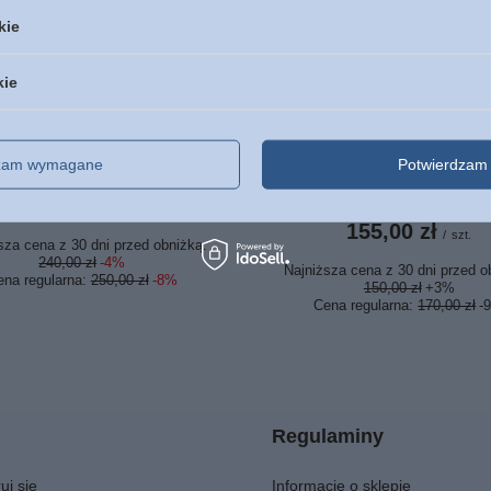
kie
kie
JA
OKAZJA
a Tysiąclecia duża twarda
Uwspółcześniona Biblia 
oto ekozłotoskóra brąz
UBG duża ekoskóra PU F
dzam wymagane
Potwierdzam 
duża czcionka czar
230,00 zł
/
szt.
155,00 zł
/
szt.
sza cena z 30 dni przed obniżką:
240,00 zł
-4%
Najniższa cena z 30 dni przed o
ena regularna:
250,00 zł
-8%
150,00 zł
+3%
Cena regularna:
170,00 zł
-
Regulaminy
uj się
Informacje o sklepie