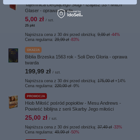
Tajemnica cierpiącego Sługi - Izajasz 53 - Mitch
Glaser - oprawa twarda
5,00 zł
/
szt.
25
pkt
punktów
Najniższa cena z 30 dni przed obniżką:
9,00 zł
-44%
Cena regularna:
29,99 zł
-83%
OKAZJA
Biblia Brzeska 1563 rok - Soli Deo Gloria - oprawa
twarda
199,99 zł
/
szt.
Najniższa cena z 30 dni przed obniżką:
175,00 zł
+14%
Cena regularna:
220,00 zł
-9%
PROMOCJA
Hiob Miłość pośród popiołów - Mesu Andrews -
Powieść biblijna z serii Skarby Jego miłości
25,00 zł
/
szt.
Najniższa cena z 30 dni przed obniżką:
37,49 zł
-33%
Cena regularna:
49,99 zł
-50%