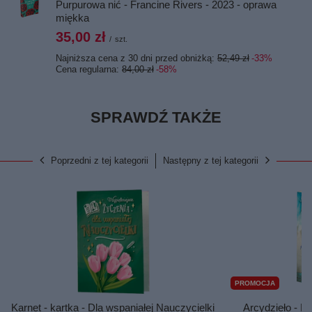
Purpurowa nić - Francine Rivers - 2023 - oprawa
miękka
35,00 zł
/
szt.
Najniższa cena z 30 dni przed obniżką:
52,49 zł
-33%
Cena regularna:
84,00 zł
-58%
SPRAWDŹ TAKŻE
Poprzedni z tej kategorii
Następny z tej kategorii
PROMOCJA
Karnet - kartka - Dla wspaniałej Nauczycielki
Arcydzieło - F