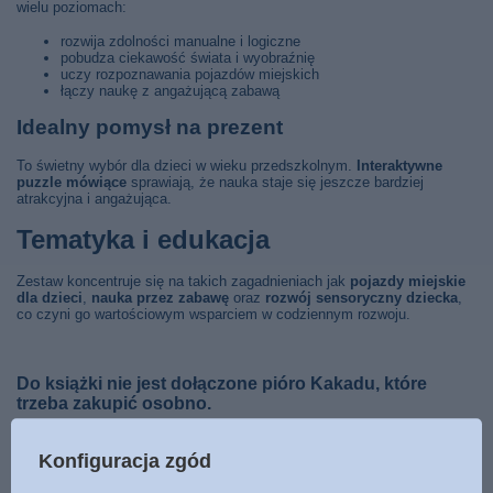
wielu poziomach:
rozwija zdolności manualne i logiczne
pobudza ciekawość świata i wyobraźnię
uczy rozpoznawania pojazdów miejskich
łączy naukę z angażującą zabawą
Idealny pomysł na prezent
To świetny wybór dla dzieci w wieku przedszkolnym.
Interaktywne
puzzle mówiące
sprawiają, że nauka staje się jeszcze bardziej
atrakcyjna i angażująca.
Tematyka i edukacja
Zestaw koncentruje się na takich zagadnieniach jak
pojazdy miejskie
dla dzieci
,
nauka przez zabawę
oraz
rozwój sensoryczny dziecka
,
co czyni go wartościowym wsparciem w codziennym rozwoju.
Do książki nie jest dołączone pióro Kakadu, które
trzeba zakupić osobno.
Konfiguracja zgód