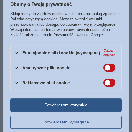
Marka
Jedność
Dbamy o Twoją prywatność
Podmiot odpowiedzialny za ten
Wydawnictwo
Sklep korzysta z plików cookie w celu realizacji usług zgodnie z
produkt na terenie UE
JEDNOŚĆ
Więcej
Polityką dotyczącą cookies
. Możesz określić warunki
przechowywania lub dostępu do cookie w Twojej przeglądarce.
Symbol
9788383533964
Więcej informacji na temat warunków i prywatności można
znaleźć także na stronie
Prywatność i warunki Google
.
Data wydania
2026
Format
300 x 210 mm
Zawsze
Funkcjonalne pliki cookie (wymagane)
Oprawa
twarda
aktywne
ISBN
Więcej
9788383533964
Analityczne pliki cookie
Język
polski
Reklamowe pliki cookie
POLECAMY
Potwierdzam wszystkie
Karnet - kartka - Dla wspaniałej Nauczycielki
14,00 zł
/
szt.
Potwierdzam wymagane
PROMOCJA