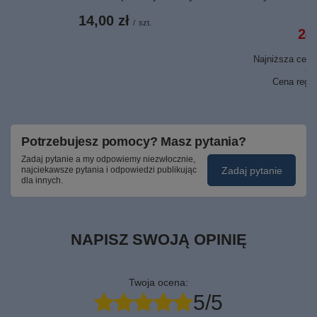
14,00 zł
/
szt.
24,
Najniższa cena 
29
Cena regu
Potrzebujesz pomocy? Masz pytania?
Zadaj pytanie a my odpowiemy niezwłocznie,
Zadaj pytanie
najciekawsze pytania i odpowiedzi publikując
dla innych.
NAPISZ SWOJĄ OPINIĘ
Twoja ocena:
5/5