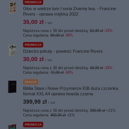
PROMOCJA
Głos w wietrze tom I seria Znamię lwa. - Francine
Rivers - oprawa miękka 2022
35,00 zł
/
szt.
Najniższa cena z 30 dni przed obniżką:
52,49 zł
-33%
Cena regularna:
84,00 zł
-58%
PROMOCJA
Dziecko pokuty - powieść Francine Rivers
30,00 zł
/
szt.
Najniższa cena z 30 dni przed obniżką:
44,99 zł
-33%
Cena regularna:
72,00 zł
-58%
OKAZJA
Biblia Stare i Nowe Przymierze EIB duża czcionka
format XXL A4 oprawa twarda czarna
399,99 zł
/
szt.
Najniższa cena z 30 dni przed obniżką:
330,00 zł
+21%
Cena regularna:
450,00 zł
-11%
PROMOCJA