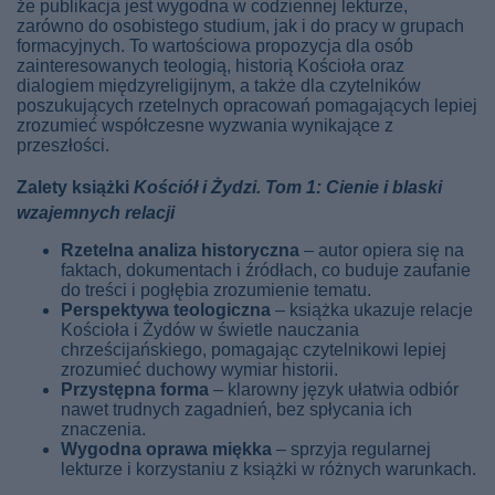
że publikacja jest wygodna w codziennej lekturze,
zarówno do osobistego studium, jak i do pracy w grupach
formacyjnych. To wartościowa propozycja dla osób
zainteresowanych teologią, historią Kościoła oraz
dialogiem międzyreligijnym, a także dla czytelników
poszukujących rzetelnych opracowań pomagających lepiej
zrozumieć współczesne wyzwania wynikające z
przeszłości.
Zalety książki
Kościół i Żydzi. Tom 1: Cienie i blaski
wzajemnych relacji
Rzetelna analiza historyczna
– autor opiera się na
faktach, dokumentach i źródłach, co buduje zaufanie
do treści i pogłębia zrozumienie tematu.
Perspektywa teologiczna
– książka ukazuje relacje
Kościoła i Żydów w świetle nauczania
chrześcijańskiego, pomagając czytelnikowi lepiej
zrozumieć duchowy wymiar historii.
Przystępna forma
– klarowny język ułatwia odbiór
nawet trudnych zagadnień, bez spłycania ich
znaczenia.
Wygodna oprawa miękka
– sprzyja regularnej
lekturze i korzystaniu z książki w różnych warunkach.