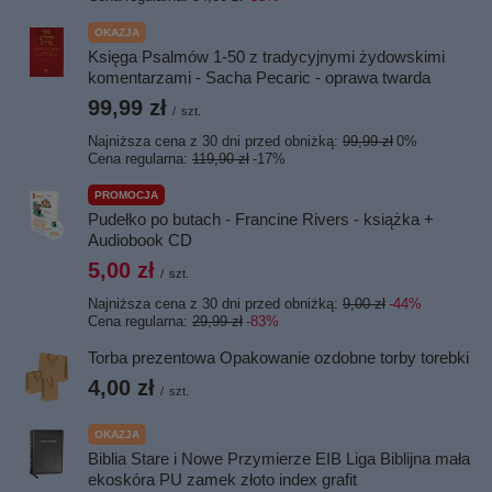
OKAZJA
Księga Psalmów 1-50 z tradycyjnymi żydowskimi
komentarzami - Sacha Pecaric - oprawa twarda
99,99 zł
/
szt.
Najniższa cena z 30 dni przed obniżką:
99,99 zł
0%
Cena regularna:
119,90 zł
-17%
PROMOCJA
Pudełko po butach - Francine Rivers - książka +
Audiobook CD
5,00 zł
/
szt.
Najniższa cena z 30 dni przed obniżką:
9,00 zł
-44%
Cena regularna:
29,99 zł
-83%
Torba prezentowa Opakowanie ozdobne torby torebki
4,00 zł
/
szt.
OKAZJA
Biblia Stare i Nowe Przymierze EIB Liga Biblijna mała
ekoskóra PU zamek złoto index grafit