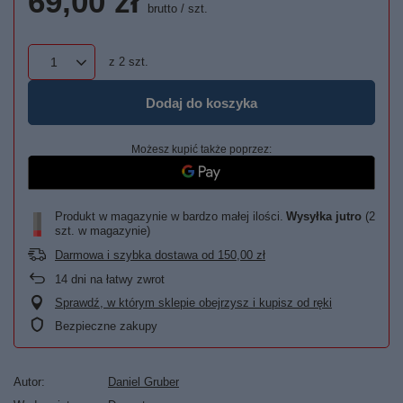
69,00 zł
brutto
/
szt.
z
2
szt.
Dodaj do koszyka
Możesz kupić także poprzez:
Produkt w magazynie w bardzo małej ilości
Wysyłka
jutro
(2
szt. w magazynie)
Darmowa i szybka dostawa
od
150,00 zł
14
dni na łatwy zwrot
Sprawdź, w którym sklepie obejrzysz i kupisz od ręki
Bezpieczne zakupy
Autor
Daniel Gruber