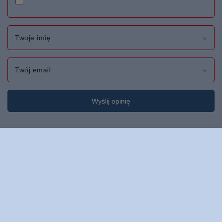
Twoje imię
Twój email
Wyślij opinię
Zamówienia
Status zamówienia
Śledzenie przesyłki