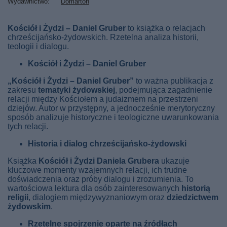
Wydawnictwo
Domarton
Kościół i Żydzi – Daniel Gruber
to książka o relacjach
chrześcijańsko-żydowskich. Rzetelna analiza historii,
teologii i dialogu.
Kościół i Żydzi – Daniel Gruber
„Kościół i Żydzi – Daniel Gruber”
to ważna publikacja z
zakresu
tematyki żydowskiej
, podejmująca zagadnienie
relacji między Kościołem a judaizmem na przestrzeni
dziejów. Autor w przystępny, a jednocześnie merytoryczny
sposób analizuje historyczne i teologiczne uwarunkowania
tych relacji.
Historia i dialog chrześcijańsko-żydowski
Książka
Kościół i Żydzi Daniela Grubera
ukazuje
kluczowe momenty wzajemnych relacji, ich trudne
doświadczenia oraz próby dialogu i zrozumienia. To
wartościowa lektura dla osób zainteresowanych
historią
religii
, dialogiem międzywyznaniowym oraz
dziedzictwem
żydowskim
.
Rzetelne spojrzenie oparte na źródłach