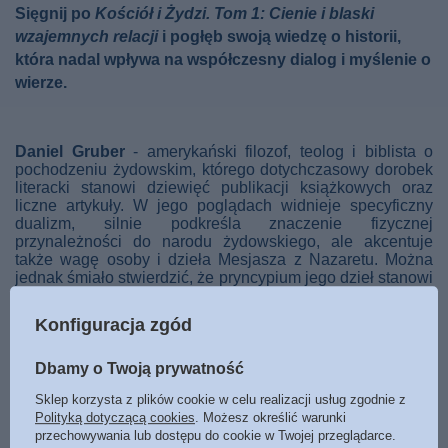
Sięgnij po
Kościół i Żydzi. Tom 1: Cienie i blaski
wzajemnych relacji
i pogłęb swoją wiedzę o historii,
która nadal wpływa na współczesny dialog i myślenie o
wierze.
Daniel Gruber
- amerykański filozof, teolog i biblista o
pochodzeniu żydowskim, którego dotychczasowy dorobek
literacki stanowi dziewięć publikacji książkowych oraz
liczne artykuły. W jego poglądach widnieje specyficzny
dualizm, silnie podkreśla znaczenie fizycznej
przynależności do narodu żydowskiego, ale akcentuje
także wagę osoby i dzieła Mesjasza z Nazaretu. Można
jednak śmiało stwierdzić, że pryncypium jego dzieł stanowi
naród Izraela; jego historia, dziedzictwo Bożych obietnic i
niezwykła rola pośród innych narodów.
Konfiguracja zgód
W niniejszej publikacji autor rozprawia na temat błędów
nauki i zwodniczości systemów myślowych. Zaprasza nas
Dbamy o Twoją prywatność
na wędrówkę rozpoczynającą się w czasach Mikołaja
Sklep korzysta z plików cookie w celu realizacji usług zgodnie z
Kopernika, a kończącą w naszym własnym świecie.
Polityką dotyczącą cookies
. Możesz określić warunki
Nowatorskie spojrzenie na wiarę i religię opiera na
przechowywania lub dostępu do cookie w Twojej przeglądarce.
motywie problemów z teorią heliocentryczną, który