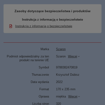
Zasoby dotyczące bezpieczeństwa i produktów
Instrukcja z informacją o bezpieczeństwie
Instrukcja z informacją o bezpieczeństwie
Marka
Szaron
Podmiot odpowiedzialny za ten
Szaron
Więcej
produkt na terenie UE
Symbol
9788382470819
Tłumaczenie
Krzysztof Dubisz
Data wydania
2022
Format
170 x 235 mm
Oprawa
miękka
Więcej
Liczba stron
320