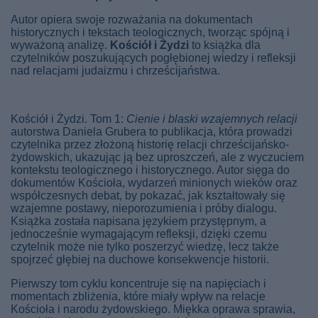
Autor opiera swoje rozważania na dokumentach
historycznych i tekstach teologicznych, tworząc spójną i
wyważoną analizę.
Kościół i Żydzi
to książka dla
czytelników poszukujących pogłębionej wiedzy i refleksji
nad relacjami judaizmu i chrześcijaństwa.
Kościół i Żydzi. Tom 1:
Cienie i blaski wzajemnych relacji
autorstwa Daniela Grubera to publikacja, która prowadzi
czytelnika przez złożoną historię relacji chrześcijańsko-
żydowskich, ukazując ją bez uproszczeń, ale z wyczuciem
kontekstu teologicznego i historycznego. Autor sięga do
dokumentów Kościoła, wydarzeń minionych wieków oraz
współczesnych debat, by pokazać, jak kształtowały się
wzajemne postawy, nieporozumienia i próby dialogu.
Książka została napisana językiem przystępnym, a
jednocześnie wymagającym refleksji, dzięki czemu
czytelnik może nie tylko poszerzyć wiedzę, lecz także
spojrzeć głębiej na duchowe konsekwencje historii.
Pierwszy tom cyklu koncentruje się na napięciach i
momentach zbliżenia, które miały wpływ na relacje
Kościoła i narodu żydowskiego. Miękka oprawa sprawia,