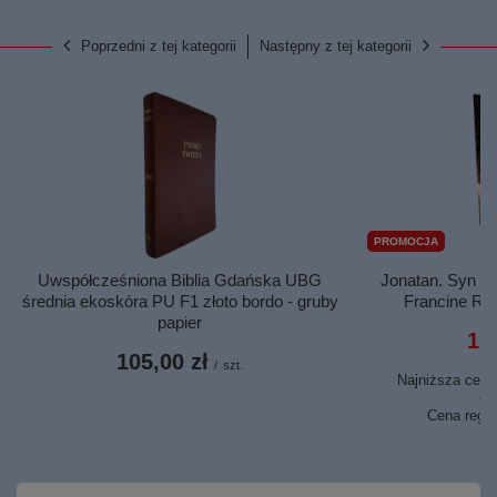
Poprzedni z tej kategorii
Następny z tej kategorii
PROMOCJA
Uwspółcześniona Biblia Gdańska UBG
Jonatan. Syn Sa
średnia ekoskóra PU F1 złoto bordo - gruby
Francine Riv
papier
15,
105,00 zł
/
szt.
Najniższa cena 
22
Cena regu