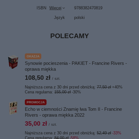
ISBN
Więcej
9788382470819
Język
polski
POLECAMY
OKAZJA
Synowie pocieszenia - PAKIET - Francine Rivers -
oprawa miękka
108,50 zł
/
szt.
Najniższa cena z 30 dni przed obniżką:
77,50 zł
+40%
Cena regularna:
155,00 zł
-30%
PROMOCJA
Echo w ciemności Znamię lwa Tom II - Francine
Rivers - oprawa miękka 2022
35,00 zł
/
szt.
Najniższa cena z 30 dni przed obniżką:
52,49 zł
-33%
Cena regularna:
84,00 zł
-58%