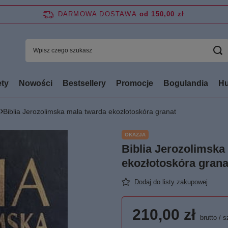
DARMOWA DOSTAWA
od 150,00 zł
ty
Nowości
Bestsellery
Promocje
Bogulandia
Hu
Biblia Jerozolimska mała twarda ekozłotoskóra granat
OKAZJA
Biblia Jerozolimska
ekozłotoskóra grana
Dodaj do listy zakupowej
210,00 zł
brutto
/
s