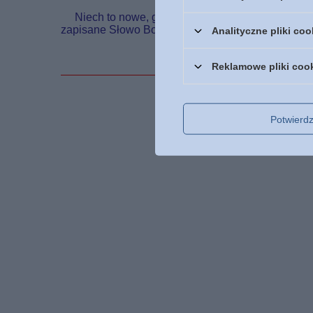
Niech to nowe, gruntownie zmienione wydanie piąte
zapisane Słowo Boże."
Analityczne pliki coo
Reklamowe pliki coo
Podmiot odpowied
Potwier