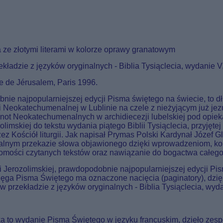
 ze złotymi literami w kolorze oprawy granatowym
ładzie z języków oryginalnych - Biblia Tysiąclecia, wydanie 
le de Jérusalem, Paris 1996.
obnie najpopularniejszej edycji Pisma świętego na świecie, t
ogi Neokatechumenalnej w Lublinie na czele z nieżyjącym już je
ot Neokatechumenalnych w archidiecezji lubelskiej pod opie
limskiej do tekstu wydania piątego Biblii Tysiąclecia, przyjęte
z Kościół liturgii. Jak napisał Prymas Polski Kardynał Józef 
rynalnym przekazie słowa objawionego dzięki wprowadzeniom,
omości czytanych tekstów oraz nawiązanie do bogactwa całego
i Jerozolimskiej, prawdopodobnie najpopularniejszej edycji Pi
ęga Pisma Świętego ma oznaczone nacięcia (paginatory), dzię
 przekładzie z języków oryginalnych - Biblia Tysiąclecia, wyd
a to wydanie Pisma Świętego w języku francuskim, dzieło zesp