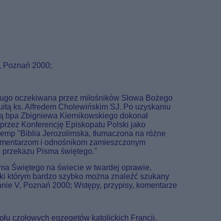
V, Poznań 2000;
o długo oczekiwana przez miłośników Słowa Bożego
zuitą ks. Alfredem Cholewińskim SJ. Po uzyskaniu
ką bpa Zbigniewa Kiernikowskiego dokonał
j przez Konferencję Episkopatu Polski jako
Glemp "Biblia Jerozolimska, tłumaczona na różne
 komentarzom i odnośnikom zamieszczonym
 przekazu Pisma świętego."
sma Świętego na świecie w twardej oprawie,
ki którym bardzo szybko można znaleźć szukany
anie V, Poznań 2000; Wstępy, przypisy, komentarze
ołu czołowych egzegetów katolickich Francji,