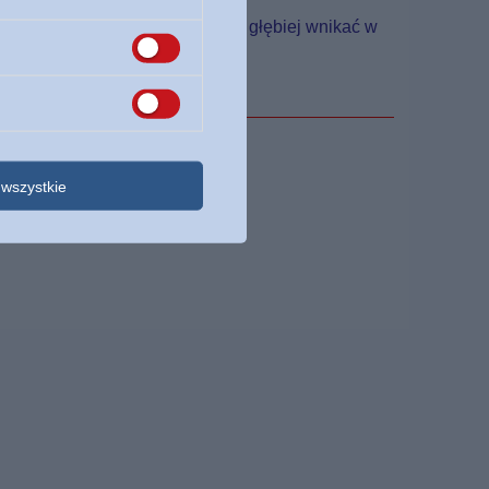
emu czytelnikowi, który pragnie głębiej wnikać w
wszystkie