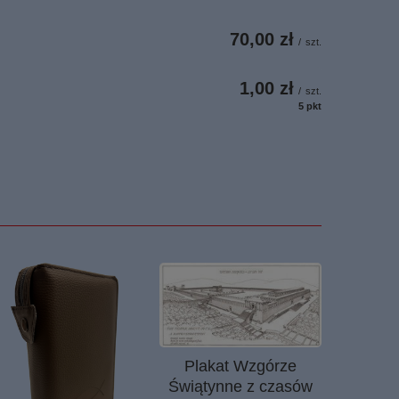
70,00 zł
/
szt.
1,00 zł
/
szt.
5
pkt
punktów
Plakat Wzgórze
Świątynne z czasów