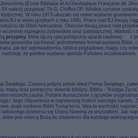
Jerozolimy (École Biblique et Archeologique Française de Jérus
54 należy przypisać Th.G. Chifflot OP. Wielkie uznanie zyskał
krytycznej. W roku 1973 ukazało się nowe wydanie gruntownie p
ania BJ w wielu językach z roku 1981. Prace nad BJ trwają ci
ejściu do Biblii hebrajskiej. Obecnie trwają prace nad projek
 wczesnej egzegezy żydowskiej oraz patrystycznej. Wartość i
wią
przypisy
, które łączą specjalistyczny aparat naukowy z pr
pisów pozwoliła zachować jednotomowy format wydania Biblii,
nalia, jak też wprowadzenia, tablice poglądowe, mapy, czy ind
nadzieję, że polskie wydanie sprosta Państwa oczekiwaniom.
 Świętego. Zawiera jedyny polski tekst Pisma Świętego, zatwie
, mapy oraz podręczny słownik biblijny. Biblia - "Księga Życia"
llerem wszechczasów. Polskie tłumaczenie z języków oryginalnyc
oga i Jego Objawienia w najnowszej historii naszego narodu.
owe, piąte wydanie Biblii Tysiąclecia. Idea ta wychodzi naprz
 radosnego dzielenia się Dobrą Nowiną ze wszystkimi. Jak napi
, które jest «mocą Bożą ku zbawieniu dla każdego wierzącego» 
tawę misyjnego posłannictwa Kościoła od początku jego istnieni