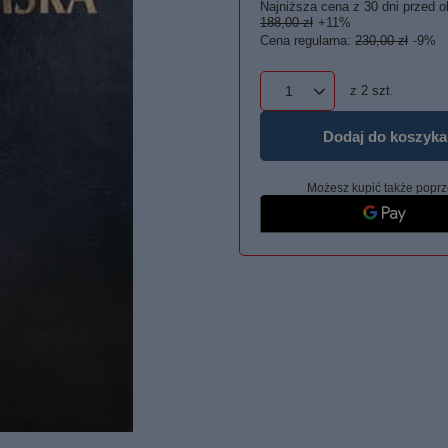
Najniższa cena z 30 dni przed o
188,00 zł
+11%
Cena regularna:
230,00 zł
-9%
z
2
szt.
Dodaj do koszyka
Możesz kupić także poprz