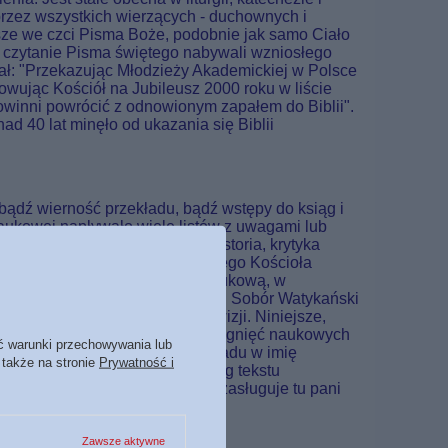
przez wszystkich wierzących - duchownych i
sze we czci Pisma Boże, podobnie jak samo Ciało
te czytanie Pisma świętego nabywali wzniosłego
sał: "Przekazując Młodzieży Akademickiej w Polsce
towując Kościół na Jubileusz 2000 roku w liście
powinni powrócić z odnowionym zapałem do Biblii".
d 40 lat minęło od ukazania się Biblii
ądź wierność przekładu, bądź wstępy do ksiąg i
 Naukowej napływało wiele listów z uwagami lub
iblistyki, jak: archeologia, historia, krytyka
e dokumenty Urzędu Nauczycielskiego Kościoła
szystko to skłoniło Redakcję Naukową, w
duchu zapoczątkowanego przez II Sobór Watykański
talono wytyczne podjętej rewizji. Niniejsze,
owocześniono odpowiednio do osiągnięć naukowych
ć warunki przechowywania lub
an merytorycznych samego przekładu w imię
 także na stronie
Prywatność i
 częstego poprawiania go według tekstu
adu, na szczególną wdzięczność zasługuje tu pani
 Przybył.
Zawsze aktywne