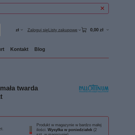
0,00 zł
zł
Zaloguj się
Listy zakupowe
rt
Kontakt
Blog
 mała twarda
t
Produkt w magazynie w bardzo małej
zt.
ilości
Wysyłka
w poniedziałek
(2
szt. w magazynie)