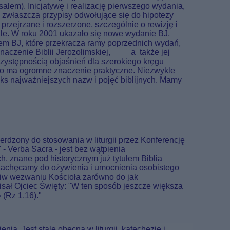
alem). Inicjatywę i realizację pierwszego wydania,
y zwłaszcza przypisy odwołujące się do hipotezy
rzejrzane i rozszerzone, szczególnie o rewizję i
ągle. W roku 2001 ukazało się nowe wydanie BJ,
tem BJ, które przekracza ramy poprzednich wydań,
 znaczenie Biblii Jerozolimskiej, a także jej
zystępnością objaśnień dla szerokiego kręgu
 co ma ogromne znaczenie praktyczne. Niezwykle
eks najważniejszych nazw i pojęć biblijnych. Mamy
rdzony do stosowania w liturgii przez Konferencję
 - Verba Sacra - jest bez wątpienia
h, znane pod historycznym już tytułem Biblia
 Zachęcamy do ożywienia i umocnienia osobistego
eciw wezwaniu Kościoła zarówno do jak
sał Ojciec Święty: "W ten sposób jeszcze większa
(Rz 1,16)."
a. Jest stale obecna w liturgii, katechezie i