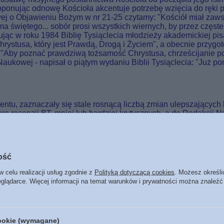
roponując odnowę Kościoła akcentuje potrzebę wzięcia do ręki 
wej o Objawieniu Bożym w nr 21-25 czytamy: "Kościół miał zaw
sma świętego... sobór prosi wszystkich wiernych, by przez częs
ując w roku 1984 Biblię Tysiąclecia młodzieży akademickiej pi
hrystusa, który jest Prawdą, Drogą i Życiem", a obecnie przygo
e: "Aby poznać prawdziwą tożsamość Chrystusa, chrześcijanie 
kowej - napisał o piątym wydaniu Biblii Tysiąclecia: "Już pona
u, zaznaczały się stale rosnącą liczbą zmian ulepszających b
oro recenzji BT, mniej lub bardziej krytycznych, a do Redakcji
aznaczyły się postępem w takich dyscyplinach pomocniczych dla b
tępie w zakresie egzegezy. Nadto pojawiły się w tym czasie now
le zupełnie nowych przekładów Biblii na języki współczesne. W
jęcia gruntownej rewizji tekstu BT pod każdym względem, w 
ość
w zwiększono w tym celu osoby skład Redakcji Naukowej oraz us
stępy do działów i do poszczególnych ksiąg oraz przypisy un
w celu realizacji usług zgodnie z
Polityką dotyczącą cookies
. Możesz określi
ków szukających miejsc równoległych w Biblii; 2) Dokonano zmi
eglądarce. Więcej informacji na temat warunków i prywatności można znaleźć
właszcza hebrajskim w Starym Testamencie, odstępując od zbyt
isach; 3) Poprawiony i ujednolicony został język i styl przekł
az panie redaktorki Janina Dembska, Maria Nowaczyńska i Maria
cookie (wymagane)