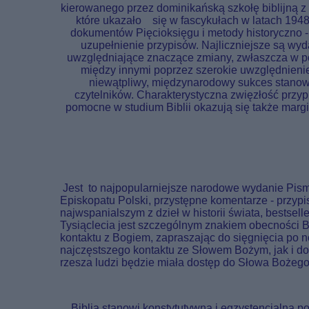
kierowanego przez dominikańską szkołę biblijną z 
które ukazało się w fascykułach w latach 1948-
dokumentów Pięcioksięgu i metody historyczno - 
uzupełnienie przypisów. Najliczniejsze są wyd
uwzględniające znaczące zmiany, zwłaszcza w pod
między innymi poprzez szerokie uwzględnienie
niewątpliwy, międzynarodowy sukces stano
czytelników. Charakterystyczna zwięzłość przy
pomocne w studium Biblii okazują się także margi
Jest to najpopularniejsze narodowe wydanie Pisma
Episkopatu Polski, przystępne komentarze - przypisy
najwspanialszym z dzieł w historii świata, bestse
Tysiąclecia jest szczególnym znakiem obecności B
kontaktu z Bogiem, zapraszając do sięgnięcia po n
najczęstszego kontaktu ze Słowem Bożym, jak i do
rzesza ludzi będzie miała dostęp do Słowa Bożego
Biblia stanowi konstytutywną i egzystencjalną pods