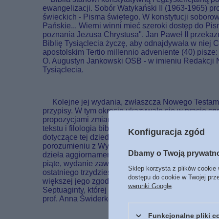
ewangelizacji. Sobór Watykański II (1963-1965) p
świeckich - Pisma świętego. W konstytucji soboro
Pańskie... Wierni winni mieć szeroki dostęp do Pi
poznania Jezusa Chrystusa". Jan Paweł II przekaz
Biblię Tysiąclecia życzę, aby odnajdywała w niej C
apostolskim Tertio millennio adveniente (40) pisz
O. Augustyn Jankowski OSB - w imieniu Redakcji Nau
Tysiąclecia.
Kolejne jej wydania, zwłaszcza Nowego Testament
przypisy. W tym okresie ukazywało się w prasie sp
propozycjami zmian. Z drugiej strony minione lata z
tekstu i filologia biblijna, nie mówiąc już o pos
Konfiguracja zgód
dotyczące tej dziedziny. Wreszcie ukazało się wie
porozumieniu z Wydawnictwem Pallottinum, do pod
Dbamy o Twoją prywatn
dzieła aggiornamento. Na spotkaniach obu zespołó
piąte, wydanie zawiera następujące zmiany: 1) W
Sklep korzysta z plików cookie 
ostatniego trzydziestolecia i do potrzeb czytelni
dostępu do cookie w Twojej prz
większej jego zgodności z tekstem oryginalnym, z
warunki Google
.
Septuaginty, której odmienne lekcje podano w przyp
prof. Anna Świderkówna w zakresie konsultacji or
Funkcjonalne pliki 