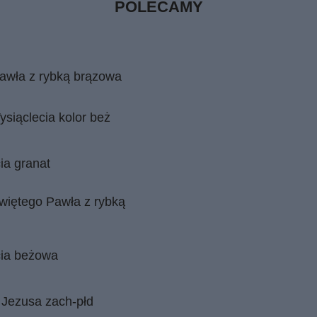
POLECAMY
Pawła z rybką brązowa
ysiąclecia kolor beż
ia granat
więtego Pawła z rybką
cia beżowa
 Jezusa zach-płd