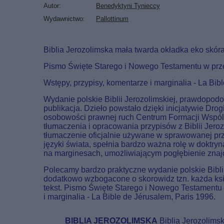
Autor
Benedyktyni Tynieccy
Wydawnictwo
Pallottinum
Biblia Jerozolimska mała twarda okładka eko skóra
Pismo Święte Starego i Nowego Testamentu w przek
Wstępy, przypisy, komentarze i marginalia - La Bib
Wydanie polskie Biblii Jerozolimskiej, prawdopod
publikacja. Dzieło powstało dzięki inicjatywie Dr
osobowości prawnej ruch Centrum Formacji Wspóln
tłumaczenia i opracowania przypisów z Biblii Jerozo
tłumaczenie oficjalnie używane w sprawowanej prze
języki świata, spełnia bardzo ważna rolę w dokt
na marginesach, umożliwiającym pogłębienie znaj
Polecamy bardzo praktyczne wydanie polskie Bibli
dodatkowo wzbogacone o skorowidz tzn. każda ksi
tekst. Pismo Święte Starego i Nowego Testamentu w
i marginalia - La Bible de Jérusalem, Paris 1996.
BIBLIA JEROZOLIMSKA
Biblia Jerozolimsk