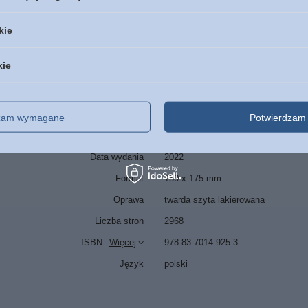
 Biblii Tysiąclecia jeszcze lepiej niż poprzednie służy polski
kie
kie
Marka
Pallottinum
zialny za ten produkt na terenie UE
Pallottinum
Więcej
dzam wymagane
Potwierdzam 
Symbol
9788370145194
Data wydania
2022
Format
130 x 175 mm
Oprawa
twarda szyta lakierowana
Liczba stron
2968
ISBN
Więcej
978-83-7014-925-3
Język
polski