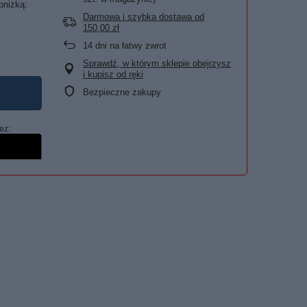
bniżką:
Darmowa i szybka dostawa
od
150,00 zł
14
dni na łatwy zwrot
Sprawdź, w którym sklepie obejrzysz
i kupisz od ręki
Bezpieczne zakupy
ez: