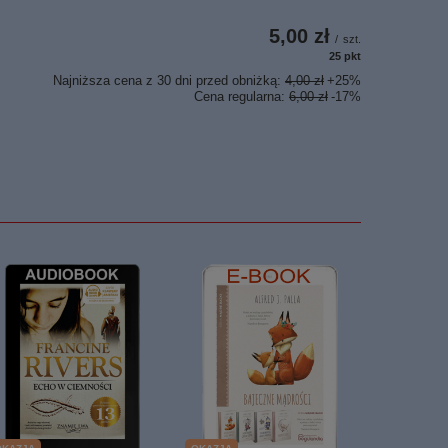
5,00 zł
/
szt.
25
pkt
punktów
Najniższa cena z 30 dni przed obniżką:
4,00 zł
+25%
Cena regularna:
6,00 zł
-17%