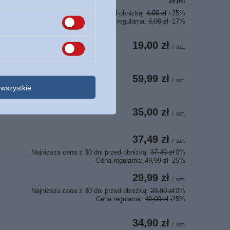
25
pkt
punktów
Najniższa cena z 30 dni przed obniżką:
4,00 zł
+25%
Cena regularna:
6,00 zł
-17%
19,00 zł
/
szt.
59,99 zł
/
szt.
wszystkie
35,00 zł
/
szt.
37,49 zł
/
szt.
Najniższa cena z 30 dni przed obniżką:
37,49 zł
0%
Cena regularna:
49,99 zł
-25%
29,99 zł
/
szt.
Najniższa cena z 30 dni przed obniżką:
29,99 zł
0%
Cena regularna:
40,00 zł
-25%
34,90 zł
/
szt.