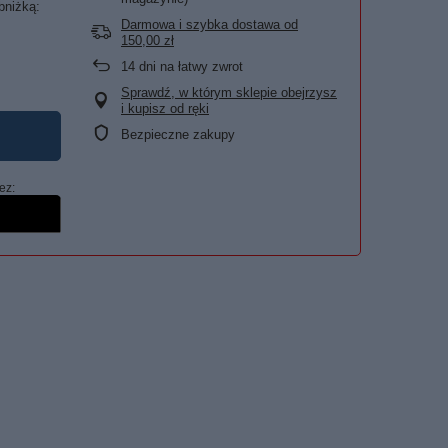
bniżką:
Darmowa i szybka dostawa
od
150,00 zł
14
dni na łatwy zwrot
Sprawdź, w którym sklepie obejrzysz
i kupisz od ręki
Bezpieczne zakupy
ez: