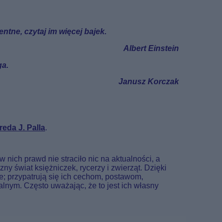
gentne, czytaj im więcej bajek.
Albert Einstein
ga.
Janusz Korczak
reda J. Palla
.
nich prawd nie straciło nic na aktualności, a
y świat księżniczek, rycerzy i zwierząt. Dzięki
e; przypatrują się ich cechom, postawom,
nym. Często uważając, że to jest ich własny