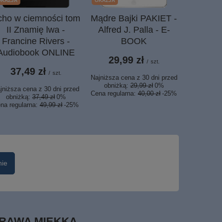
OKAZJA
OKAZJA
cho w ciemności tom
Mądre Bajki PAKIET -
Kubek w
II Znamię lwa -
Alfred J. Palla - E-
Niech p
Francine Rivers -
BOOK
czeg
Audiobook ONLINE
pragnie
29,99 zł
/
szt.
każdy tw
37,49 zł
/
szt.
Najniższa cena z 30 dni przed
obniżką:
29,99 zł
0%
jniższa cena z 30 dni przed
34,
Cena regularna:
40,00 zł
-25%
obniżką:
37,49 zł
0%
na regularna:
49,99 zł
-25%
nie
OPRAWA MIĘKKA