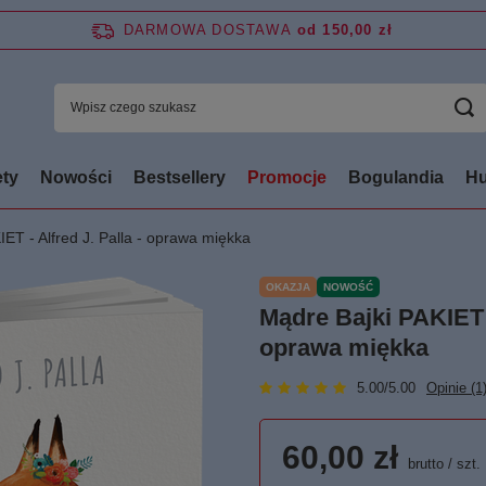
DARMOWA DOSTAWA
od 150,00 zł
ty
Nowości
Bestsellery
Promocje
Bogulandia
Hu
ET - Alfred J. Palla - oprawa miękka
OKAZJA
NOWOŚĆ
Mądre Bajki PAKIET -
oprawa miękka
5.00/5.00
Opinie (1
60,00 zł
brutto
/
szt.