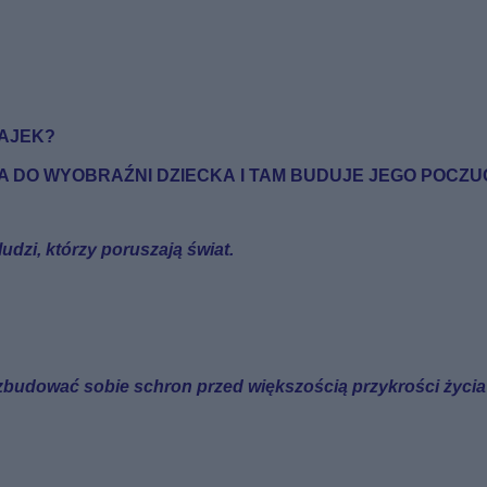
AJEK?
 DO WYOBRAŹNI DZIECKA I TAM BUDUJE JEGO POCZUC
udzi, którzy poruszają świat.
o zbudować sobie schron przed większością przykrości życi