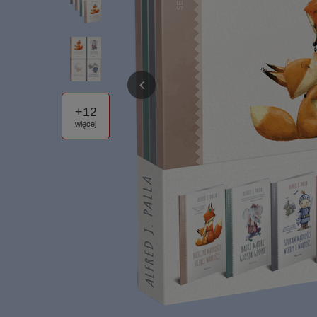
+
12
więcej