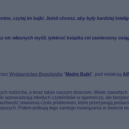
ntne, czytaj im bajki. Jeżeli chcesz, aby były bardziej inteli
sz nic własnych myśli, tylekroć książka cel zamierzony osią
przez
Wydawnictwo
Bogulandia
"
Mądre Bajki
", pod redakcją
Alf
ch rodziców, a teraz także naszym dzieciom. Wiele zawartych w 
ki wprowadzają młodych czytelników w tajemniczy, ale bezpieczn
 możliwość stawienia czoła problemom, które przeżywają postaci
pszych. Potem próbują tego samego rozwiązania w świecie real