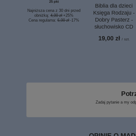
25
pkt
punktów
Biblia dla dzieci
Najniższa cena z 30 dni przed
Księga Rodzaju -
obniżką:
4,00 zł
+25%
Dobry Pasterz -
Cena regularna:
6,00 zł
-17%
słuchowisko CD
19,00 zł
/
szt.
Potr
Zadaj pytanie a my od
OPINIE O MĄD