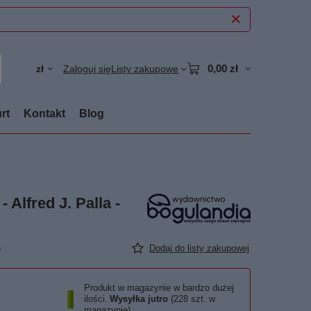
0,00 zł
zł
Zaloguj się
Listy zakupowe
rt
Kontakt
Blog
 Alfred J. Palla -
)
Dodaj do listy zakupowej
Produkt w magazynie w bardzo dużej
ilości
Wysyłka
jutro
(228 szt. w
magazynie)