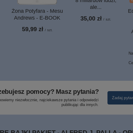
8 miliardów ludzi,
ale...
Żona Potyfara - Mesu
E
Andrews - E-BOOK
35,00 zł
/
szt.
59,99 zł
/
szt.
Na
Ce
zebujesz pomocy? Masz pytania?
Zadaj pyta
powiemy niezwłocznie, najciekawsze pytania i odpowiedzi
publikując dla innych.
RE BAJKI PAKIET - ALFRED J. PALLA - 