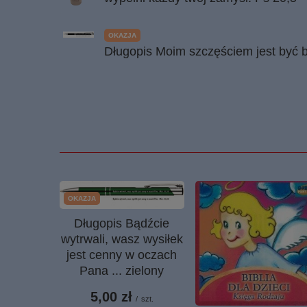
OKAZJA
Długopis Moim szczęściem jest być bl
OKAZJA
Długopis Bądźcie
wytrwali, wasz wysiłek
jest cenny w oczach
Pana ... zielony
5,00 zł
/
szt.