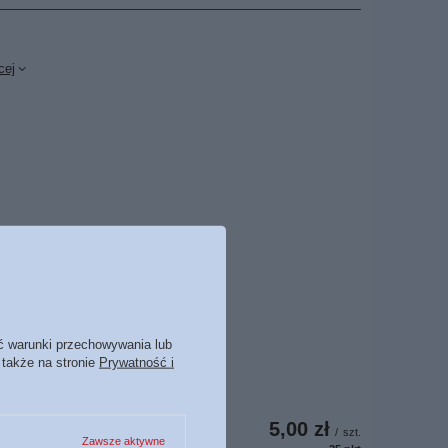
cej
ć warunki przechowywania lub
 także na stronie
Prywatność i
5,00 zł
/
szt.
Zawsze aktywne