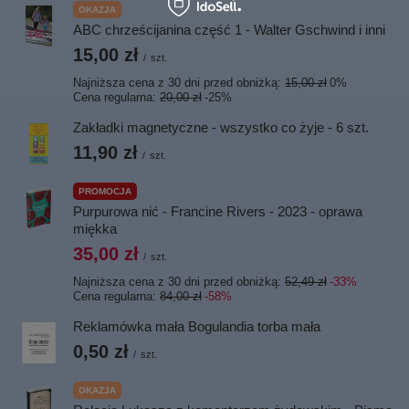
OKAZJA
ABC chrześcijanina część 1 - Walter Gschwind i inni
15,00 zł
/
szt.
Najniższa cena z 30 dni przed obniżką:
15,00 zł
0%
Cena regularna:
20,00 zł
-25%
Zakładki magnetyczne - wszystko co żyje - 6 szt.
11,90 zł
/
szt.
PROMOCJA
Purpurowa nić - Francine Rivers - 2023 - oprawa
miękka
35,00 zł
/
szt.
Najniższa cena z 30 dni przed obniżką:
52,49 zł
-33%
Cena regularna:
84,00 zł
-58%
Reklamówka mała Bogulandia torba mała
0,50 zł
/
szt.
OKAZJA