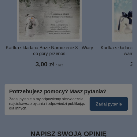
Kartka składana Boże Narodzenie 8 - Wiary
Kartka składana B
co góry przenosi
wam b
3,00 zł
3,
/
szt.
Potrzebujesz pomocy? Masz pytania?
Zadaj pytanie a my odpowiemy niezwłocznie,
Zadaj pytanie
najciekawsze pytania i odpowiedzi publikując
dla innych.
NAPISZ SWOJĄ OPINIĘ