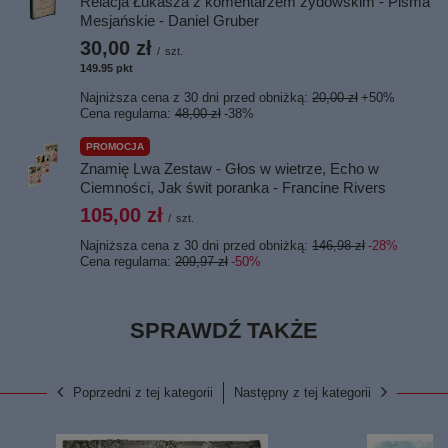
Relacja Łukasza z komentarzem żydowskim - Pisma
Mesjańskie - Daniel Gruber
30,00 zł
/
szt.
149.95
pkt
punktów
Najniższa cena z 30 dni przed obniżką:
20,00 zł
+50%
Cena regularna:
48,00 zł
-38%
PROMOCJA
Znamię Lwa Zestaw - Głos w wietrze, Echo w
Ciemności, Jak świt poranka - Francine Rivers
105,00 zł
/
szt.
Najniższa cena z 30 dni przed obniżką:
146,98 zł
-28%
Cena regularna:
209,97 zł
-50%
SPRAWDŹ TAKŻE
Poprzedni z tej kategorii
Następny z tej kategorii