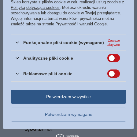
Sklep korzysta z plików cookie w celu realizacji usług zgodnie z
Data wydania
2022
Polityką dotyczącą cookies
. Możesz określić warunki
Format
135 x 205 mm
przechowywania lub dostępu do cookie w Twojej przeglądarce.
Więcej informacji na temat warunków i prywatności można
Oprawa
miękka
Więcej
znaleźć także na stronie
Prywatność i warunki Google
.
Liczba stron
328
Zawsze
ISBN
Więcej
9788366051874
Funkcjonalne pliki cookie (wymagane)
aktywne
Język
polski
Analityczne pliki cookie
POLECAMY
Reklamowe pliki cookie
Kartka składana Boże Narodzenie 8 - Wiary co góry
przenosi
Potwierdzam wszystkie
3,00 zł
/
szt.
Kartka składana Boże Narodzenie 5 - Niech wam
Potwierdzam wymagane
błogosławi Pan
3,00 zł
/
szt.