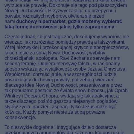
wyrzuca się prawdę. Dokonuje się tego pod płaszczykiem
Nowej Duchowości. Przyzwyczajając do przepychu i
powabu rozmaitych wyborów, otwiera się przed
nami
duchowy hipermarket, gdzie możemy wybierać
taką formę duchowości, jakiej tylko zapragniemy
.
Często jednak, co jest tragiczne, dokonujemy wyborów, nie
wiedząc, jak rozróżniać pomiędzy prawdą a fałszywkami.
W tej niezwykłej i przekonującej krytyce niebezpieczeństw,
jakie niesie za sobą Nowa Duchowość, wybitny
chrześcijański apologeta, Ravi Zacharias serwuje nam
solidną terapię. Odpiera ofensywę fałszu, w racjonalny
sposób wskazując wyjątkowość osoby Jezusa Chrystusa.
Współcześni chrześcijanie, a w szczególności ludzie
poszukujący duchowej prawdy, potrzebują wiedzieć,
dlaczego idee Nowej Duchowości, prezentowane przez
tak popularne postacie ze świata show-biznesu, jak Oprah
Winfrey i Deepak Chopra, wydają się tak atrakcyjne, a
także dlaczego pośród gąszczu niejasnych poglądów,
stylów życia, nadziei i aspiracji tylko Jezus może być
kotwicą. Każdy pomysł niesie za sobą poważne
konsekwencje.
To niezwykle dogłębne i intrygujące dzieło dostarcza
przekonujących argumentów dla każdego, kto poszukuje