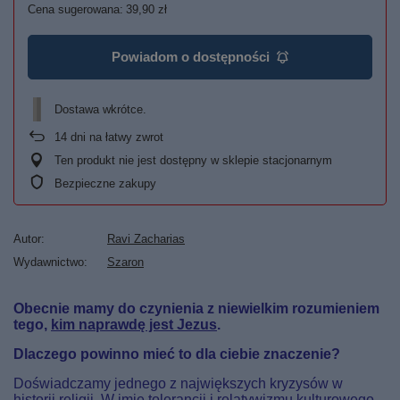
Cena sugerowana:
39,90 zł
Powiadom o dostępności
Dostawa wkrótce
14
dni na łatwy zwrot
Ten produkt nie jest dostępny w sklepie stacjonarnym
Bezpieczne zakupy
Autor
Ravi Zacharias
Wydawnictwo
Szaron
Obecnie mamy do czynienia z niewielkim rozumieniem
tego,
kim naprawdę jest Jezus
.
Dlaczego powinno mieć to dla ciebie znaczenie?
Doświadczamy jednego z największych kryzysów w
historii religii. W imię tolerancji i relatywizmu kulturowego