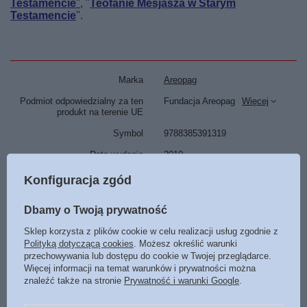
Testamencie
"
, "
Teofanie Mesjasza w Starym
Testamencie
".
Marka
Areopag
Podmiot odpowiedzialny za ten
Fundacja Areopag
Więcej
produkt na terenie UE
Symbol
9788385391319
Data wydania
2010
Format
145 x 205 mm
Konfiguracja zgód
Oprawa
miękka
Więcej
Dbamy o Twoją prywatność
Liczba stron
116
Sklep korzysta z plików cookie w celu realizacji usług zgodnie z
ISBN
Więcej
978-83-85391-31-9
Polityką dotyczącą cookies
. Możesz określić warunki
przechowywania lub dostępu do cookie w Twojej przeglądarce.
Język
polski
Więcej informacji na temat warunków i prywatności można
znaleźć także na stronie
Prywatność i warunki Google
.
POLECAMY