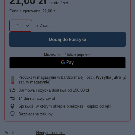
21,00 zł
brutto
/
szt.
Cena sugerowana:
21,00 zł
z
2
szt.
Dodaj do koszyka
Możesz kupić także poprzez:
Produkt w magazynie w bardzo małej ilości
Wysyłka
jutro
(2
szt. w magazynie)
Darmowa i szybka dostawa
od
150,00 zł
14
dni na łatwy zwrot
Sprawdź, w którym sklepie obejrzysz i kupisz od ręki
Bezpieczne zakupy
Autor
Henryk Turkanik