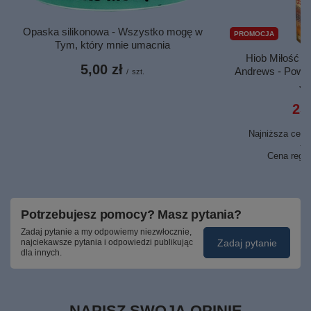
Opaska silikonowa - Wszystko mogę w
PROMOCJA
Tym, który mnie umacnia
Hiob Miłość p
5,00 zł
Andrews - Powieś
/
szt.
Je
25,
Najniższa cena 
37
Cena regu
Potrzebujesz pomocy? Masz pytania?
Zadaj pytanie a my odpowiemy niezwłocznie,
Zadaj pytanie
najciekawsze pytania i odpowiedzi publikując
dla innych.
NAPISZ SWOJĄ OPINIĘ