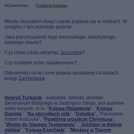
Wydawnictwo
Fundacja Areopag
Miasto Jeruzalem dosyć często pojawia się w mediach. W
związku z tym powstaje pytanie:
Jaka jest przyszłość tego niezwykłego, starożytnego,
świętego miasta?
Czy Izrael zdoła utrzymać
Jeruzalem
?
Czy zostanie znów zaatakowane?
Odpowiedzi na te i inne pytania spotykamy na kartach
księgi
Zachariasza
.
Henryk Turkanik
- wieloletni biblista, dyrektor
Seminarium Biblijnego w Jastrzębiu Zdroju, jest autorem
wielu książek, m.in. "
Księga Objawienia
", "
Księga
Daniela
", "
Na skrzydłach orła
", "
Dekalog
", "Panorama
historii Kościoła", "
Powtórne przyjście Chrystusa
",
"
Wstęp do Starego Testamentu
", "
Jeździec w dolinie
mirtów
", "
Księga Ezechiela
", "
Mesjasz w Starym