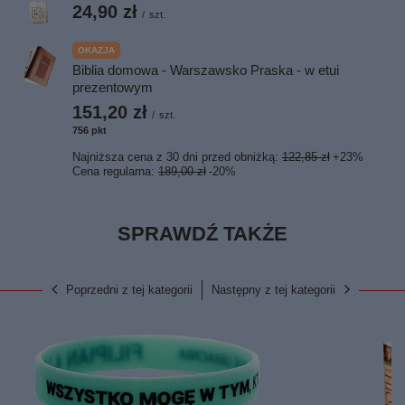
24,90 zł
/
szt.
OKAZJA
Biblia domowa - Warszawsko Praska - w etui
prezentowym
151,20 zł
/
szt.
756
pkt
punktów
Najniższa cena z 30 dni przed obniżką:
122,85 zł
+23%
Cena regularna:
189,00 zł
-20%
SPRAWDŹ TAKŻE
Poprzedni z tej kategorii
Następny z tej kategorii