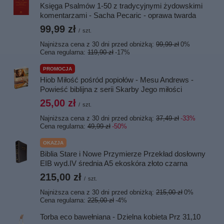
Księga Psalmów 1-50 z tradycyjnymi żydowskimi
komentarzami - Sacha Pecaric - oprawa twarda
99,99 zł
/
szt.
Najniższa cena z 30 dni przed obniżką:
99,99 zł
0%
Cena regularna:
119,90 zł
-17%
PROMOCJA
Hiob Miłość pośród popiołów - Mesu Andrews -
Powieść biblijna z serii Skarby Jego miłości
25,00 zł
/
szt.
Najniższa cena z 30 dni przed obniżką:
37,49 zł
-33%
Cena regularna:
49,99 zł
-50%
OKAZJA
Biblia Stare i Nowe Przymierze Przekład dosłowny
EIB wyd.IV średnia A5 ekoskóra złoto czarna
215,00 zł
/
szt.
Najniższa cena z 30 dni przed obniżką:
215,00 zł
0%
Cena regularna:
225,00 zł
-4%
Torba eco bawełniana - Dzielna kobieta Prz 31,10