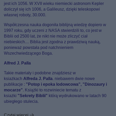
jest ich 1056. W XVII wieku niemiecki astronom Kepler
doliczył się ich 1006, a Galileusz, dzięki teleskopowi
własnej roboty, 30.000.
Współczesna nauka dogoniła biblijną wiedzę dopiero w
1997 roku, gdy uczeni z NASA stwierdzili to, co jest w
Biblii od 2500 lat, że nikt nie może zliczyć ciał
niebieskich… Biblia jest zgodna z prawdziwą nauką,
ponieważ powstała pod natchnieniem
Wszechwiedzącego Boga.
Alfred J. Palla
Takie materiały i podobne znajdziesz w
ksiażkach
Alfreda J. Palla
. niebawem dwie nowe
publikacje :
"Potop i epoka lodowcowa", "Dinozaury i
mocarze"
. Książki to rozwiniecie tematu z
ksiażki
"Sekrety Biblii"
którą wydrukowano w latach 90
ubiegłego stulecia.
Czytaj więcej