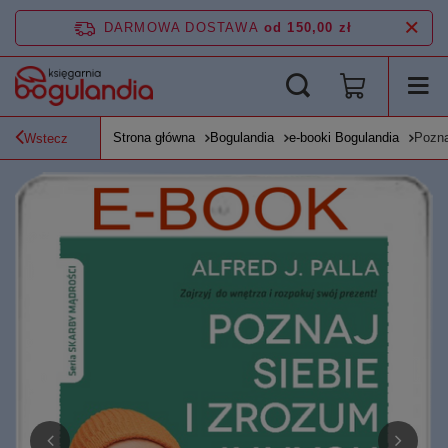
DARMOWA DOSTAWA
od 150,00 zł
Strona główna
Bogulandia
e-booki Bogulandia
Pozna
Wstecz