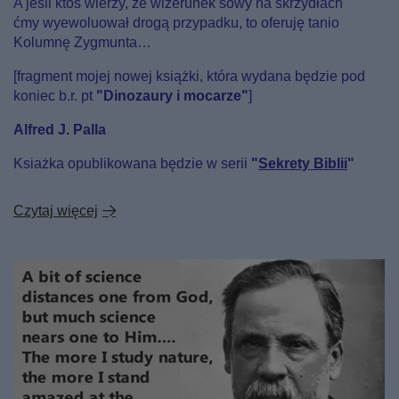
A jeśli ktoś wierzy, że wizerunek sowy na skrzydłach
ćmy wyewoluował drogą przypadku, to oferuję tanio
Kolumnę Zygmunta…
[fragment mojej nowej książki, która wydana będzie pod
koniec b.r. pt
"Dinozaury i mocarze"
]
Alfred J. Palla
Ksiażka opublikowana będzie w serii
"
Sekrety Biblii
"
Czytaj więcej