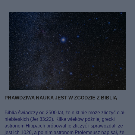
PRAWDZIWA NAUKA JEST W ZGODZIE Z BIBLIĄ
Biblia świadczy od 2500 lat, że nikt nie może zliczyć ciał
niebieskich (Jer 33:22). Kilka wieków później grecki
astronom Hipparch próbował je zliczyć i sprawozdał, że
jest ich 1026, a po nim astronom Ptolemeusz napisał, że