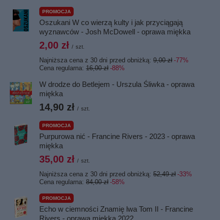
PROMOCJA
Oszukani W co wierzą kulty i jak przyciągają
wyznawców - Josh McDowell - oprawa miękka
2,00 zł
/
szt.
Najniższa cena z 30 dni przed obniżką:
9,00 zł
-77%
Cena regularna:
16,00 zł
-88%
W drodze do Betlejem - Urszula Śliwka - oprawa
miękka
14,90 zł
/
szt.
PROMOCJA
Purpurowa nić - Francine Rivers - 2023 - oprawa
miękka
35,00 zł
/
szt.
Najniższa cena z 30 dni przed obniżką:
52,49 zł
-33%
Cena regularna:
84,00 zł
-58%
PROMOCJA
Echo w ciemności Znamię lwa Tom II - Francine
Rivers - oprawa miękka 2022