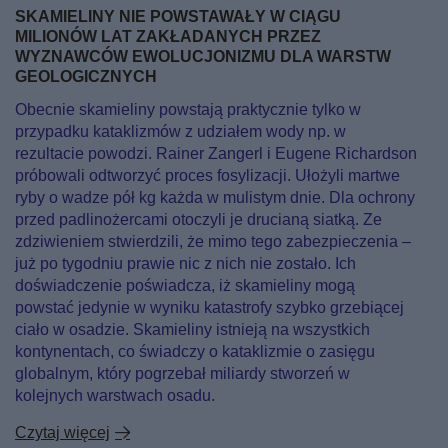
SKAMIELINY NIE POWSTAWAŁY W CIĄGU
MILIONÓW LAT ZAKŁADANYCH PRZEZ
WYZNAWCÓW EWOLUCJONIZMU DLA WARSTW
GEOLOGICZNYCH
Obecnie skamieliny powstają praktycznie tylko w
przypadku kataklizmów z udziałem wody np. w
rezultacie powodzi. Rainer Zangerl i Eugene Richardson
próbowali odtworzyć proces fosylizacji. Ułożyli martwe
ryby o wadze pół kg każda w mulistym dnie. Dla ochrony
przed padlinożercami otoczyli je drucianą siatką. Ze
zdziwieniem stwierdzili, że mimo tego zabezpieczenia –
już po tygodniu prawie nic z nich nie zostało. Ich
doświadczenie poświadcza, iż skamieliny mogą
powstać jedynie w wyniku katastrofy szybko grzebiącej
ciało w osadzie. Skamieliny istnieją na wszystkich
kontynentach, co świadczy o kataklizmie o zasięgu
globalnym, który pogrzebał miliardy stworzeń w
kolejnych warstwach osadu.
Czytaj więcej