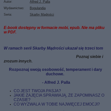
Autor
Alfred J. Palla
Wydawnictwo
Bogulandia
Seria
Skarby Mądrości
E-book
dostępny
w formacie mobi, epub. Nie ma pliku
w PDF.
W ramach serii Skarby
Mądrości
ukazał
się
trzeci
tom
Poznaj siebie i
zrozum innych.
Rozpoznaj swoją osobowość, temperament i dary
duchowe.
- Alfred J. Palla
CO JEST TWOJA PASJA?
JAKIE ZAJĘCIA SPRAWIAJĄ, ŻE ZAPOMINASZ O
CZASIE?
CO WYZWALA W TOBIE NAJWIĘCEJ EMOCJI?