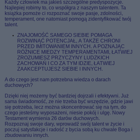
Każdy człowiek ma jakieś szczególne predyspozycje.
Najlepiej robimy to, co współgra z naszym talentem. Ta
książka pomoże ci rozpoznać swoje pasje, zdolności,
temperament, one natomiast pomogą zidentyfikować twój
talent.
ZNAJOMOŚĆ SAMEGO SIEBIE POMAGA
ROZWINĄĆ POTENCJAŁ, A TAKŻE CHRONI
PRZED IMITOWANIEM INNYCH. A POZNAJĄC
RÓŻNICE MIEDZY TEMPERAMENTAMI, ŁATWIEJ
ZROZUMIESZ PRZYCZYNY LUDZKICH
ZACHOWAŃ I CO ZA TYM IDZIE, ŁATWIEJ
ZAAKCEPTUJESZ SIEBIE I INNYCH.
A do czego jest nam potrzebna wiedza o darach
duchowych?
Dzięki niej możemy być bardziej dojrzali i efektywni. Już
sama świadomość, ze nie trzeba być wszędzie, gdzie jawi
się potrzeba, lecz można skoncentrować się na tym, do
czego jesteśmy wyposażeni, niesie pokój i ulgę. Nowy
Testament wymienia 26 darów duchowych.
Rozpoznaj swoje dary, wprowadź swój talent w życie i
poczuj satysfakcje i radość z bycia sobą ku chwale Boga i
zbudowaniu innych.