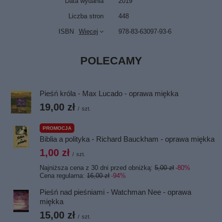
Data wydania
2019
Liczba stron
448
ISBN
Więcej
978-83-63097-93-6
POLECAMY
Pieśń króla - Max Lucado - oprawa miękka
19,00 zł
/
szt.
PROMOCJA
Biblia a polityka - Richard Bauckham - oprawa miękka
1,00 zł
/
szt.
Najniższa cena z 30 dni przed obniżką:
5,00 zł
-80%
Cena regularna:
16,00 zł
-94%
Pieśń nad pieśniami - Watchman Nee - oprawa
miękka
15,00 zł
/
szt.