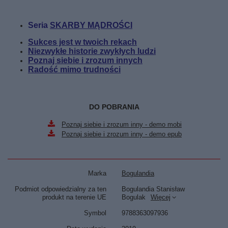
Seria
SKARBY MĄDROŚCI
Sukces jest w twoich rekach
Niezwykłe historie zwykłych ludzi
Poznaj siebie i zrozum innych
Radość mimo trudności
DO POBRANIA
Poznaj siebie i zrozum inny - demo mobi
Poznaj siebie i zrozum inny - demo epub
Marka
Bogulandia
Podmiot odpowiedzialny za ten
Bogulandia Stanisław
produkt na terenie UE
Bogulak
Więcej
Symbol
9788363097936