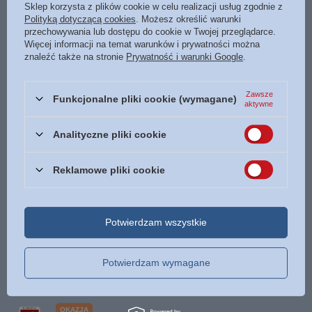
Sklep korzysta z plików cookie w celu realizacji usług zgodnie z
Data wydania
2018
Polityką dotyczącą cookies
. Możesz określić warunki
przechowywania lub dostępu do cookie w Twojej przeglądarce.
Format
145 x 205 mm.
Więcej informacji na temat warunków i prywatności można
Oprawa
miękka
Więcej
znaleźć także na stronie
Prywatność i warunki Google
.
Liczba stron
392
Zawsze
ISBN
Więcej
978-83-65553-96-6
Funkcjonalne pliki cookie (wymagane)
aktywne
Język
polski
Analityczne pliki cookie
POLECAMY
Reklamowe pliki cookie
OKAZJA
Sekretne życie roślin Atlas bioróżnorodności -
Potwierdzam wszystkie
Emanuela Durand, Leonora Camusso
31,92 zł
/
szt.
Potwierdzam wymagane
Najniższa cena z 30 dni przed obniżką:
25,93 zł
+23%
Cena regularna:
39,90 zł
-20%
OKAZJA