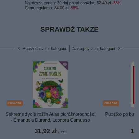
Najniższa cena z 30 dni przed obniżką:
52,49 zł
-33%
Cena regularna:
84,00 zł
-58%
SPRAWDŹ TAKŻE
Poprzedni z tej kategorii
Następny z tej kategorii
OKAZJA
OKAZJA
Sekretne życie roślin Atlas bioróżnorodności
Pudełko po butac
- Emanuela Durand, Leonora Camusso
31,92 zł
18,
/
szt.