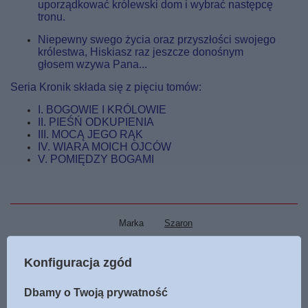
uporządkować królewski dom i wybrać następcę
tronu.
Niepewny swego życia oraz przyszłości swojego
królestwa, Hiskiasz raz jeszcze donośnym
głosem wzywa Pana...
Seria Kronik składa się z pięciu tomów:
I. BOGOWIE I KRÓLOWIE
II. PIEŚŃ ODKUPIENIA
III. MOCĄ JEGO RĄK
IV. WIARA MOICH OJCÓW
V. POMIĘDZY BOGAMI
Marka
Szaron
Podmiot odpowiedzialny za ten
Szaron
Więcej
produkt na terenie UE
Konfiguracja zgód
Symbol
9788365553966
Dbamy o Twoją prywatność
Tłumaczenie
Krzysztof Jasiński