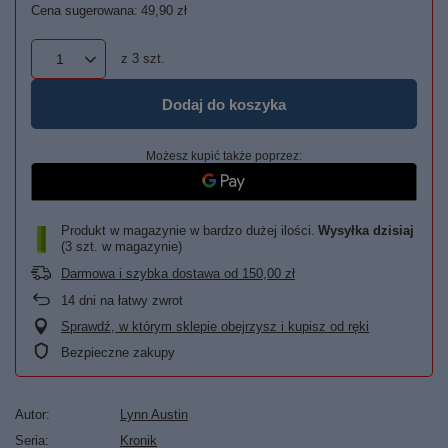
Cena sugerowana:
49,90 zł
z
3
szt.
Dodaj do koszyka
Możesz kupić także poprzez:
Produkt w magazynie w bardzo dużej ilości
Wysyłka
dzisiaj
(3 szt. w magazynie)
Darmowa i szybka dostawa
od
150,00 zł
14
dni na łatwy zwrot
Sprawdź, w którym sklepie obejrzysz i kupisz od ręki
Bezpieczne zakupy
Autor
Lynn Austin
Seria
Kronik