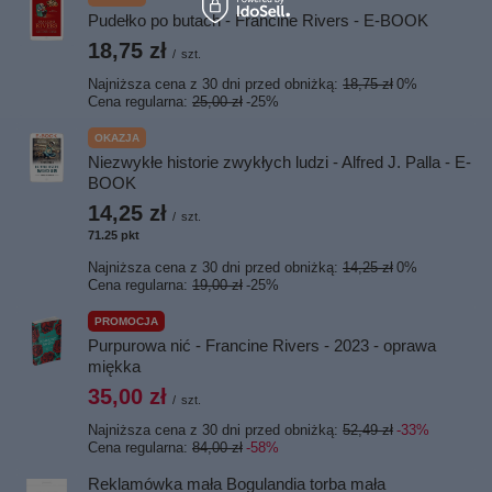
Pudełko po butach - Francine Rivers - E-BOOK
18,75 zł
/
szt.
Najniższa cena z 30 dni przed obniżką:
18,75 zł
0%
Cena regularna:
25,00 zł
-25%
OKAZJA
Niezwykłe historie zwykłych ludzi - Alfred J. Palla - E-
BOOK
14,25 zł
/
szt.
71.25
pkt
punktów
Najniższa cena z 30 dni przed obniżką:
14,25 zł
0%
Cena regularna:
19,00 zł
-25%
PROMOCJA
Purpurowa nić - Francine Rivers - 2023 - oprawa
miękka
35,00 zł
/
szt.
Najniższa cena z 30 dni przed obniżką:
52,49 zł
-33%
Cena regularna:
84,00 zł
-58%
Reklamówka mała Bogulandia torba mała