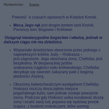
Wydawnictwo
Szaron
Powieść o czasach opisanych w Księdze Kronik.
Mocą Jego rąk
jest drugim tomem serii Kronik.
Pierwszy tom: Bogowie i Królowie.
Osiągnął niewiarygodne bogactwo i władzę, jednak w
dalszym ciągu nie ma dziedzica.
Wspaniałe dziedzictwo stworzone przez jednego z
największych królów Judy – Hiskiasza –
jest zagrożone. Jego ukochana żona, Chefsiba, jest
bezpłodna. W desperackiej próbie
uratowania ciągłości rodu królewskiego, Chefsiba
decyduje się zawrzeć zakazany pakt z boginią
płodności Aszerą.
Oburzony bałwochwalczym występkiem Chefsiby,
Hiskiasz niszczy doszczętnie miejsce
pogańskiego kultu; sam jednak zostaje poważnie
ranny. Podczas gdy Hiskiasz usiłuj euratować duszę
żony i ocalić swój lud, pojawia się sędziwy prorok
Izajasz, z boskimi instrukcjami, które pomog