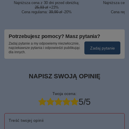
Najniższa cena z 30 dni przed obniżką:
Najniższa cena 
25,93 zł
+23%
1
Cena regularna:
39,90 zł
-20%
Cena regu
Potrzebujesz pomocy? Masz pytania?
Zadaj pytanie a my odpowiemy niezwłocznie,
Zadaj pytanie
najciekawsze pytania i odpowiedzi publikując
dla innych.
NAPISZ SWOJĄ OPINIĘ
Twoja ocena:
5/5
Treść twojej opinii