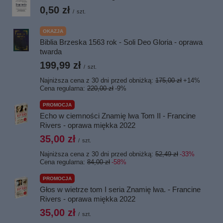
0,50 zł
/
szt.
OKAZJA
Biblia Brzeska 1563 rok - Soli Deo Gloria - oprawa
twarda
199,99 zł
/
szt.
Najniższa cena z 30 dni przed obniżką:
175,00 zł
+14%
Cena regularna:
220,00 zł
-9%
PROMOCJA
Echo w ciemności Znamię lwa Tom II - Francine
Rivers - oprawa miękka 2022
35,00 zł
/
szt.
Najniższa cena z 30 dni przed obniżką:
52,49 zł
-33%
Cena regularna:
84,00 zł
-58%
PROMOCJA
Głos w wietrze tom I seria Znamię lwa. - Francine
Rivers - oprawa miękka 2022
35,00 zł
/
szt.