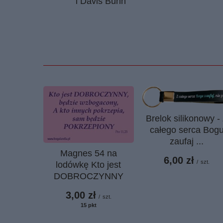
i Davis Bunn
Brelok silikonowy -
całego serca Bog
zaufaj ...
Magnes 54 na
6,00 zł
/
szt.
lodówkę Kto jest
DOBROCZYNNY
3,00 zł
/
szt.
15
pkt
punktów