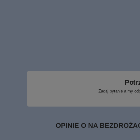
Potr
Zadaj pytanie a my od
OPINIE O NA BEZDROŻ