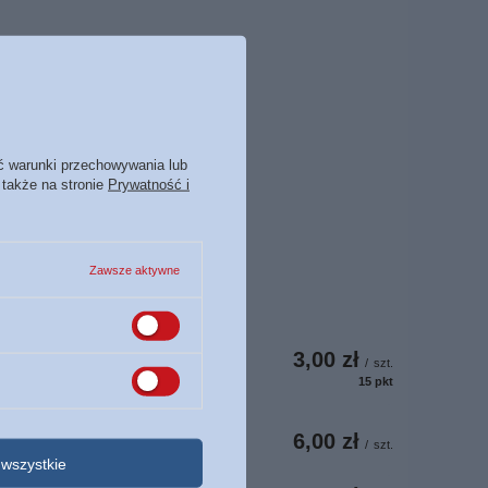
ć warunki przechowywania lub
 także na stronie
Prywatność i
Zawsze aktywne
3,00 zł
/
szt.
15
pkt
punktów
6,00 zł
/
szt.
wszystkie