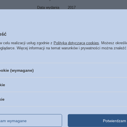
Data wydania
2017
Format
145 x 205 mm
Oprawa
miękka
Więcej
ość
Liczba stron
474
ISBN
Więcej
978-83-65553-36-2
w celu realizacji usług zgodnie z
Polityką dotyczącą cookies
. Możesz określi
eglądarce. Więcej informacji na temat warunków i prywatności można znaleźć
Język
polski
cookie (wymagane)
POLECAMY
kie
DOBROCZYNNY
kie
gu zaufaj ...
dzam wymagane
Potwierdzam 