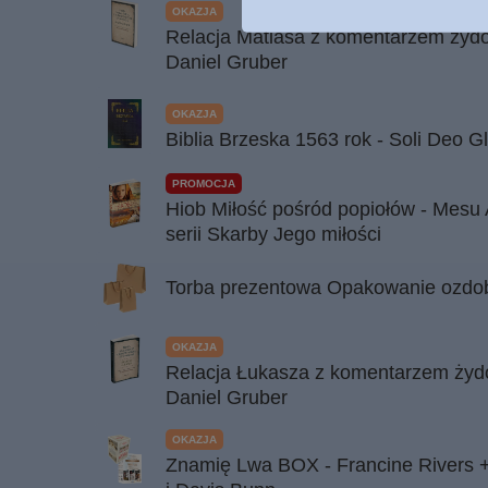
OKAZJA
Relacja Matiasa z komentarzem żydo
Daniel Gruber
OKAZJA
Biblia Brzeska 1563 rok - Soli Deo G
PROMOCJA
Hiob Miłość pośród popiołów - Mesu 
serii Skarby Jego miłości
Torba prezentowa Opakowanie ozdobn
OKAZJA
Relacja Łukasza z komentarzem żyd
Daniel Gruber
OKAZJA
Znamię Lwa BOX - Francine Rivers +