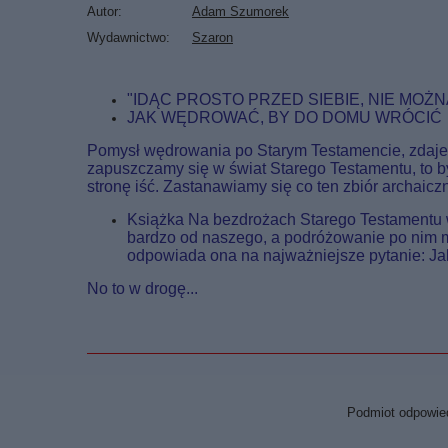
Autor
Adam Szumorek
Wydawnictwo
Szaron
"IDĄC PROSTO PRZED SIEBIE, NIE MOŻ
JAK WĘDROWAĆ, BY DO DOMU WRÓCIĆ
Pomysł wędrowania po Starym Testamencie, zdaje s
zapuszczamy się w świat Starego Testamentu, to by
stronę iść. Zastanawiamy się co ten zbiór archai
Książka Na bezdrożach Starego Testamentu w
bardzo od naszego, a podróżowanie po nim m
odpowiada ona na najważniejsze pytanie: J
No to w drogę...
Podmiot odpowied