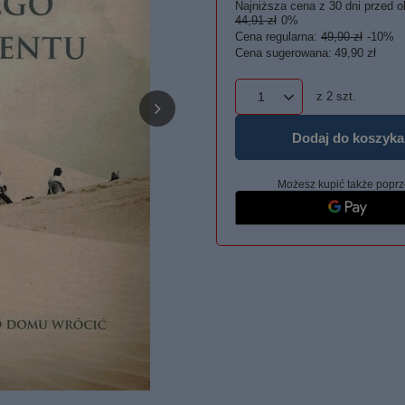
Najniższa cena z 30 dni przed o
44,91 zł
0%
Cena regularna:
49,90 zł
-10%
Cena sugerowana:
49,90 zł
z
2
szt.
Dodaj do koszyka
Możesz kupić także poprz