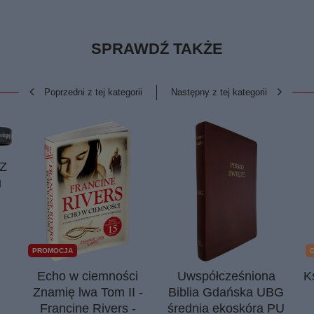
SPRAWDŹ TAKŻE
Poprzedni z tej kategorii
Następny z tej kategorii
 Z
u
PROMOCJA
Echo w ciemności
Uwspółcześniona
K
Znamię lwa Tom II -
Biblia Gdańska UBG
Francine Rivers -
średnia ekoskóra PU