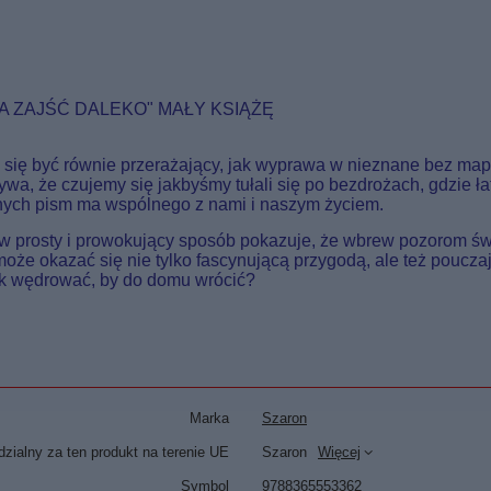
NA ZAJŚĆ DALEKO" MAŁY KSIĄŻĘ
ię być równie przerażający, jak wyprawa w nieznane bez mapy.
wa, że czujemy się jakbyśmy tułali się po bezdrożach, gdzie ła
cznych pism ma wspólnego z nami i naszym życiem.
 prosty i prowokujący sposób pokazuje, że wbrew pozorom świa
oże okazać się nie tylko fascynującą przygodą, ale też pouc
ak wędrować, by do domu wrócić?
Marka
Szaron
zialny za ten produkt na terenie UE
Szaron
Więcej
Symbol
9788365553362