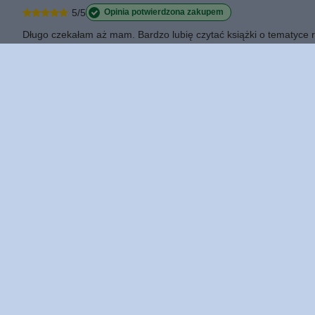
5/5
Opinia potwierdzona zakupem
Długo czekałam aż mam. Bardzo lubię czytać książki o tematyce reli
2026-02-25
Diana, Piła
1
0
0
0
0
Regulaminy
uj się
Informacje o sklepie