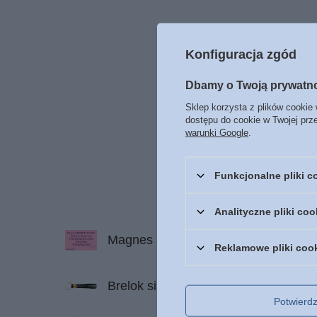
Konfiguracja zgód
Dbamy o Twoją prywatn
Sklep korzysta z plików cookie 
dostępu do cookie w Twojej prz
warunki Google
.
Funkcjonalne pliki 
Analityczne pliki coo
Magnes 54 na lodówkę Kto jest 
Reklamowe pliki coo
Brelok silikonowy - Z całego serca Bo
Potwier