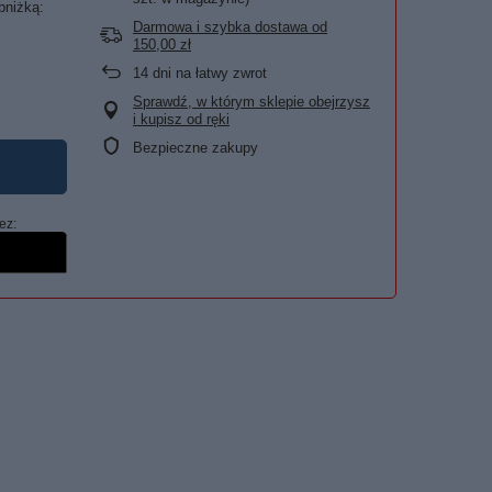
bniżką:
Darmowa i szybka dostawa
od
150,00 zł
14
dni na łatwy zwrot
Sprawdź, w którym sklepie obejrzysz
i kupisz od ręki
Bezpieczne zakupy
ez: