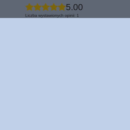
5.00
Liczba wystawionych opinii: 1
Napisz swoją opinię
Za opinię otrzymasz
5 pkt.
w naszym programie lojalnościowym.
Pokaż tylko opinie potwierdzone zakupem
5
4
3
2
1
Kliknij ocenę aby filtrować opinie
Zamówienia
Konto
Status zamówienia
Zarejestr