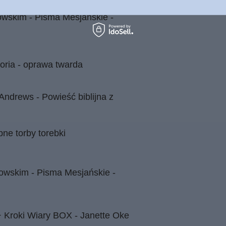
wskim - Pisma Mesjańskie -
loria - oprawa twarda
Andrews - Powieść biblijna z
e torby torebki
owskim - Pisma Mesjańskie -
 Kroki Wiary BOX - Janette Oke