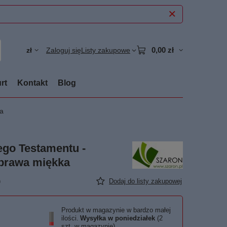
0,00 zł
zł
Zaloguj się
Listy zakupowe
rt
Kontakt
Blog
a
ego Testamentu -
prawa miękka
)
Dodaj do listy zakupowej
Produkt w magazynie w bardzo małej
ilości
Wysyłka
w poniedziałek
(2
szt. w magazynie)