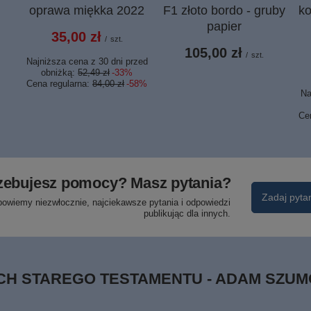
oprawa miękka 2022
F1 złoto bordo - gruby
k
papier
35,00 zł
/
szt.
105,00 zł
/
szt.
Najniższa cena z 30 dni przed
obniżką:
52,49 zł
-33%
Cena regularna:
84,00 zł
-58%
Na
Ce
zebujesz pomocy? Masz pytania?
Zadaj pyta
powiemy niezwłocznie, najciekawsze pytania i odpowiedzi
publikując dla innych.
ACH STAREGO TESTAMENTU - ADAM SZUM