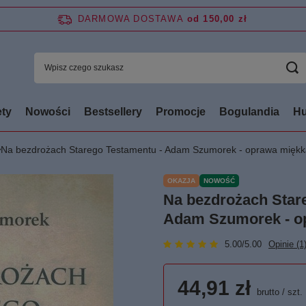
DARMOWA DOSTAWA
od 150,00 zł
ty
Nowości
Bestsellery
Promocje
Bogulandia
Hu
Na bezdrożach Starego Testamentu - Adam Szumorek - oprawa miękk
OKAZJA
NOWOŚĆ
Na bezdrożach Star
Adam Szumorek - o
5.00/5.00
Opinie (1
44,91 zł
brutto
/
szt.