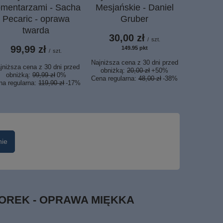
omentarzami - Sacha
Mesjańskie - Daniel
biblijna
Pecaric - oprawa
Gruber
Jeg
twarda
30,00 zł
25,
/
szt.
99,99 zł
149.95
pkt
punktów
/
szt.
Najniższa c
Najniższa cena z 30 dni przed
obniżk
jniższa cena z 30 dni przed
obniżką:
20,00 zł
+50%
Cena regul
obniżką:
99,99 zł
0%
Cena regularna:
48,00 zł
-38%
na regularna:
119,90 zł
-17%
nie
OREK - OPRAWA MIĘKKA