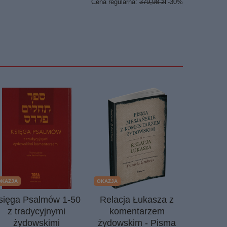
Cena regularna:
379,98 zł
-30%
OKAZJA
OKAZJA
PROMOCJA
sięga Psalmów 1-50
Relacja Łukasza z
Hiob M
z tradycyjnymi
komentarzem
popio
żydowskimi
żydowskim - Pisma
Andrew