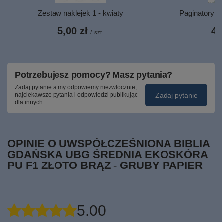
Zestaw naklejek 1 - kwiaty
Paginatory m
5,00 zł
4,
/
szt.
Potrzebujesz pomocy? Masz pytania?
Zadaj pytanie a my odpowiemy niezwłocznie,
Zadaj pytanie
najciekawsze pytania i odpowiedzi publikując
dla innych.
OPINIE O UWSPÓŁCZEŚNIONA BIBLIA
GDAŃSKA UBG ŚREDNIA EKOSKÓRA
PU F1 ZŁOTO BRĄZ - GRUBY PAPIER
5.00