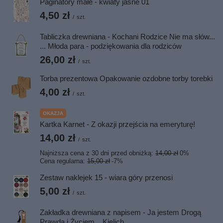
Paginatory małe - kwiaty jasne 01
4,50 zł
/
szt.
Tabliczka drewniana - Kochani Rodzice Nie ma słów...
... Młoda para - podziękowania dla rodziców
26,00 zł
/
szt.
Torba prezentowa Opakowanie ozdobne torby torebki
4,00 zł
/
szt.
OKAZJA
Kartka Karnet - Z okazji przejścia na emeryturę!
14,00 zł
/
szt.
Najniższa cena z 30 dni przed obniżką:
14,00 zł
0%
Cena regularna:
15,00 zł
-7%
Zestaw naklejek 15 - wiara góry przenosi
5,00 zł
/
szt.
Zakładka drewniana z napisem - Ja jestem Drogą
Prawdą i Życiem... Kielich