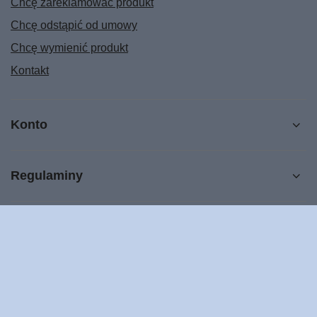
Chcę zareklamować produkt
Chcę odstąpić od umowy
Chcę wymienić produkt
Kontakt
Konto
Regulaminy
POMOC
603 805 508
sklep@bogulandia.pl