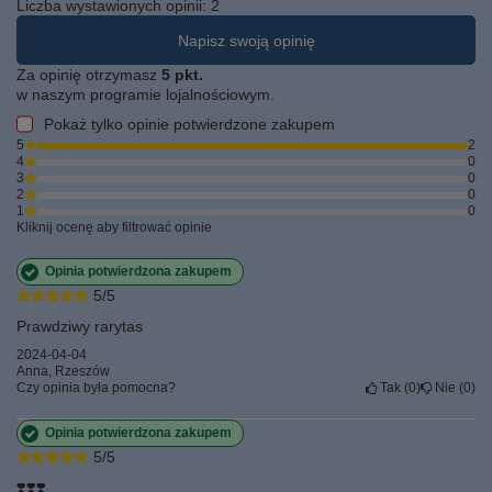
Liczba wystawionych opinii: 2
Napisz swoją opinię
Za opinię otrzymasz
5 pkt.
w naszym programie lojalnościowym.
Pokaż tylko opinie potwierdzone zakupem
5
2
4
0
3
0
2
0
1
0
Kliknij ocenę aby filtrować opinie
Opinia potwierdzona zakupem
5/5
Prawdziwy rarytas
2024-04-04
Anna, Rzeszów
Czy opinia była pomocna?
Tak
0
Nie
0
Opinia potwierdzona zakupem
5/5
❣️❣️❣️