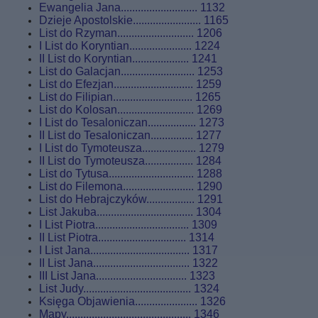
Ewangelia Jana........................... 1132
Dzieje Apostolskie........................ 1165
List do Rzyman........................... 1206
I List do Koryntian...................... 1224
II List do Koryntian.................... 1241
List do Galacjan.......................... 1253
List do Efezjan............................ 1259
List do Filipian............................ 1265
List do Kolosan........................... 1269
I List do Tesaloniczan................. 1273
II List do Tesaloniczan............... 1277
I List do Tymoteusza................... 1279
II List do Tymoteusza................. 1284
List do Tytusa.............................. 1288
List do Filemona......................... 1290
List do Hebrajczyków................. 1291
List Jakuba.................................. 1304
I List Piotra................................. 1309
II List Piotra............................... 1314
I List Jana................................... 1317
II List Jana.................................. 1322
III List Jana................................ 1323
List Judy...................................... 1324
Księga Objawienia...................... 1326
Mapy............................................ 1346