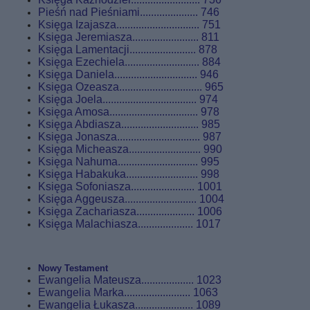
Pieśń nad Pieśniami..................... 746
Księga Izajasza.............................. 751
Księga Jeremiasza........................ 811
Księga Lamentacji........................ 878
Księga Ezechiela........................... 884
Księga Daniela.............................. 946
Księga Ozeasza.............................. 965
Księga Joela.................................. 974
Księga Amosa................................ 978
Księga Abdiasza............................ 985
Księga Jonasza.............................. 987
Księga Micheasza.......................... 990
Księga Nahuma............................. 995
Księga Habakuka.......................... 998
Księga Sofoniasza....................... 1001
Księga Aggeusza.......................... 1004
Księga Zachariasza..................... 1006
Księga Malachiasza.................... 1017
Nowy Testament
Ewangelia Mateusza................... 1023
Ewangelia Marka........................ 1063
Ewangelia Łukasza..................... 1089