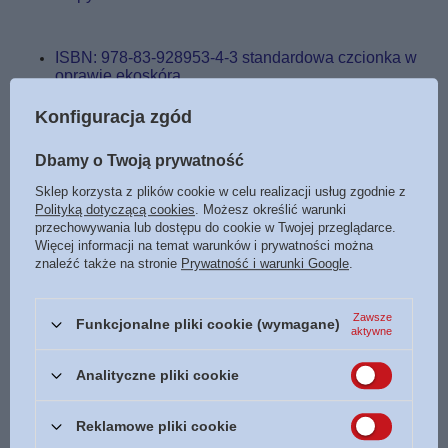
ISBN: 978-83-928953-4-3 standardowa czcionka w
oprawie ekoskóra
ISBN: 978-83-928953-5-0 powiększona czcionka w
oprawie ekoskóra
Konfiguracja zgód
ISBN: 978-83-928953-6-7 szerokie marginesy w
oprawie ekoskóra
Dbamy o Twoją prywatność
ISBN: 978-83-928953-7-4 standardowa czcionka w
oprawie skórzanej
Sklep korzysta z plików cookie w celu realizacji usług zgodnie z
ISBN: 978-83-928953-8-1 powiększona czcionka w
Polityką dotyczącą cookies
. Możesz określić warunki
oprawie skórzanej
przechowywania lub dostępu do cookie w Twojej przeglądarce.
ISBN: 978-83-928953-9-8 szerokie marginesy w
Więcej informacji na temat warunków i prywatności można
oprawie skórzanej
znaleźć także na stronie
Prywatność i warunki Google
.
Zawsze
Funkcjonalne pliki cookie (wymagane)
DO POBRANIA
aktywne
Uwspółcześniona Biblia Gdańska UBG
Analityczne pliki cookie
Reklamowe pliki cookie
Marka
Wrota Nadziei