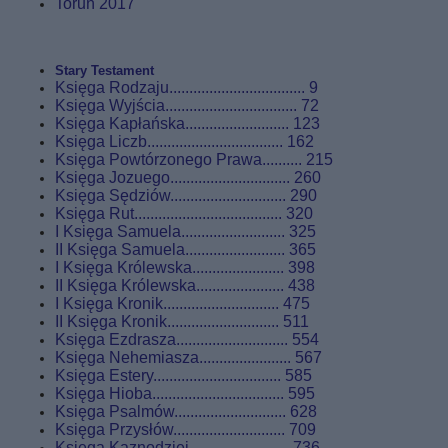
Toruń 2017
Stary Testament
Księga Rodzaju.................................. 9
Księga Wyjścia................................. 72
Księga Kapłańska.......................... 123
Księga Liczb.................................. 162
Księga Powtórzonego Prawa.......... 215
Księga Jozuego.............................. 260
Księga Sędziów............................. 290
Księga Rut..................................... 320
I Księga Samuela.......................... 325
II Księga Samuela......................... 365
I Księga Królewska....................... 398
II Księga Królewska...................... 438
I Księga Kronik............................. 475
II Księga Kronik............................ 511
Księga Ezdrasza............................ 554
Księga Nehemiasza....................... 567
Księga Estery................................ 585
Księga Hioba................................. 595
Księga Psalmów............................ 628
Księga Przysłów............................ 709
Księga Kaznodziei......................... 736