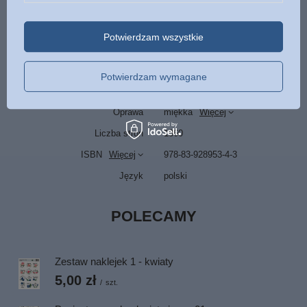
Podmiot odpowiedzialny za ten
Wrota Nadziei
Więcej
produkt na terenie UE
Potwierdzam wszystkie
Symbol
9788392895343
Data wydania
2017
Potwierdzam wymagane
Format
135 x 210 mm
Oprawa
miękka
Więcej
Liczba stron
1360
ISBN
Więcej
978-83-928953-4-3
Język
polski
POLECAMY
Zestaw naklejek 1 - kwiaty
5,00 zł
/
szt.