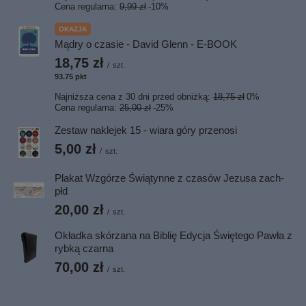
Cena regularna:
9,99 zł
-10%
OKAZJA
Mądry o czasie - David Glenn - E-BOOK
18,75 zł
/
szt.
93.75
pkt
punktów
Najniższa cena z 30 dni przed obniżką:
18,75 zł
0%
Cena regularna:
25,00 zł
-25%
Zestaw naklejek 15 - wiara góry przenosi
5,00 zł
/
szt.
Plakat Wzgórze Świątynne z czasów Jezusa zach-
płd
20,00 zł
/
szt.
Okładka skórzana na Biblię Edycja Świętego Pawła z
rybką czarna
70,00 zł
/
szt.