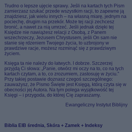
Trudno o lepsze ujęcie sprawy. Jeśli na kartach tych Pism
zamierzasz szukać przede wszystkim racji, to zapewne ją
znajdziesz, jak wielu innych – na własną miarę, jednym na
pociechę, drugim na przekór. Może tej racji zechcesz
bronić, a nawet za nią umrzeć. Jeśli jednak dzięki tej
Księdze nie nawiążesz relacji z Osobą, z Panem
wszechrzeczy, Jezusem Chrystusem, jeśli On sam nie
stanie się rdzeniem Twojego życia, to uzbrojony w
prawdziwe racje, możesz rozminąć się z prawdziwym
życiem.
Księga ta nie należy do łatwych. I dobrze. Szczerzej
przyjdą Ci słowa: „Panie, otwórz mi oczy na to, co na tych
kartach czytam, a to, co zrozumiem, zastosuję w życiu.”
Przy takiej postawie doznasz czegoś szczególnego:
zauważysz, że Pismo Święte jest Księgą, którą czyta się w
obecności jej Autora. Na tym polega wyjątkowość tej
Księgi – i przygoda, do której Cię zapraszamy.
Ewangeliczny Instytut Biblijny
Biblia EIB średnia, Skóra
+ Zamek + Indeksy