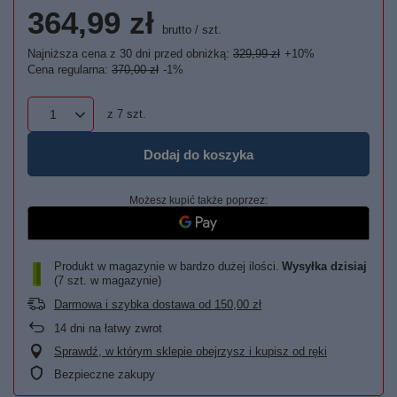
364,99 zł
brutto
/
szt.
Najniższa cena z 30 dni przed obniżką:
329,99 zł
+10%
Cena regularna:
370,00 zł
-1%
z
7
szt.
Dodaj do koszyka
Możesz kupić także poprzez:
Produkt w magazynie w bardzo dużej ilości
Wysyłka
dzisiaj
(7 szt. w magazynie)
Darmowa i szybka dostawa
od
150,00 zł
14
dni na łatwy zwrot
Sprawdź, w którym sklepie obejrzysz i kupisz od ręki
Bezpieczne zakupy