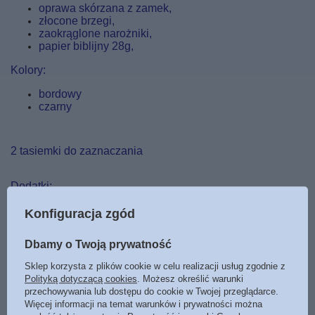
oprawa
skórzana z zamek,
złocone brzegi,
zaokrąglone narożniki,
papier biblijny 28g,
Kolory:
bordowy
czarny
2 tasiemki do zaznaczania
Dodatki:
strona dedykacyjna
Konfiguracja zgód
tabela miar i wag
informacje na temat Księgi.Psalmów
Dbamy o Twoją prywatność
5 map oraz ilustracje
Sklep korzysta z plików cookie w celu realizacji usług zgodnie z
Polityką dotyczącą cookies
. Możesz określić warunki
przechowywania lub dostępu do cookie w Twojej przeglądarce.
Więcej informacji na temat warunków i prywatności można
Marka
Liga Biblijna