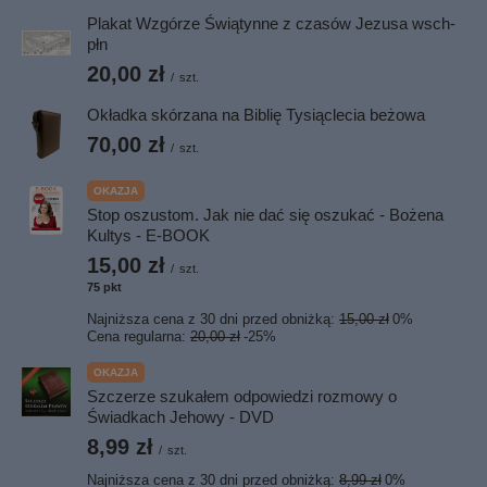
Plakat Wzgórze Świątynne z czasów Jezusa wsch-
płn
20,00 zł
/
szt.
Okładka skórzana na Biblię Tysiąclecia beżowa
70,00 zł
/
szt.
OKAZJA
Stop oszustom. Jak nie dać się oszukać - Bożena
Kultys - E-BOOK
15,00 zł
/
szt.
75
pkt
punktów
Najniższa cena z 30 dni przed obniżką:
15,00 zł
0%
Cena regularna:
20,00 zł
-25%
OKAZJA
Szczerze szukałem odpowiedzi rozmowy o
Świadkach Jehowy - DVD
8,99 zł
/
szt.
Najniższa cena z 30 dni przed obniżką:
8,99 zł
0%