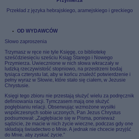
Przymierza
Przekład z języka hebrajskiego, aramejskiego i greckiego
OD WYDAWCÓW
Słowo zaproszenia
Trzymasz w ręce nie tyle Księgę, co bibliotekę
sześćdziesięciu sześciu Ksiąg Starego i Nowego
Przymierza. Uwiecznione w nich słowa wkraczały w
ludzką rzeczywistość stopniowo, na przestrzeni bodaj
tysiąca czterystu lat, aby w końcu znaleźć potwierdzenie i
pełny wyraz w Słowie, które stało się ciałem, w Jezusie
Chrystusie.
Księgi tego zbioru nie przestają służyć wielu za podręcznik
definiowania racji. Tymczasem mają one służyć
pogłębianiu relacji. Obserwując wzmożone wysiłki
współczesnych sobie uczonych, Pan Jezus Chrystus
podsumował: „Zagłębiacie się w Pisma, ponieważ
sądzicie, że macie w nich życie wieczne, podczas gdy one
składają świadectwo o Mnie. A jednak nie chcecie przyjść
do Mnie, aby zyskać życie.”