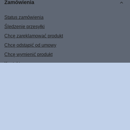
Zamówienia
Status zamówienia
Śledzenie przesyłki
Chcę zareklamować produkt
Chcę odstąpić od umowy
Chcę wymienić produkt
Kontakt
Konto
Regulaminy
POMOC