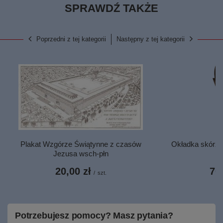
SPRAWDŹ TAKŻE
Poprzedni z tej kategorii
Następny z tej kategorii
Plakat Wzgórze Świątynne z czasów
Okładka skórzan
Jezusa wsch-płn
20,00 zł
70,
/
szt.
Potrzebujesz pomocy? Masz pytania?