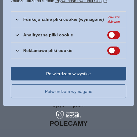
znaleźć także na stronie
Prywatność i warunki Google
.
Podmiot odpowiedzialny za ten
Liga Biblijna
Więcej
produkt na terenie UE
Zawsze
Funkcjonalne pliki cookie (wymagane)
aktywne
Symbol
9788394498009
Tłumaczenie
Piotr Zaremba
Analityczne pliki cookie
Data wydania
2016
Reklamowe pliki cookie
Format
150 x 210 mm
Oprawa
miękka ekologiczna skóra
zamykana na zamek
Potwierdzam wszystkie
złote tłoczenia
Liczba stron
1538
Potwierdzam wymagane
ISBN
Więcej
978-83-944980-0-9
Język
polski
POLECAMY