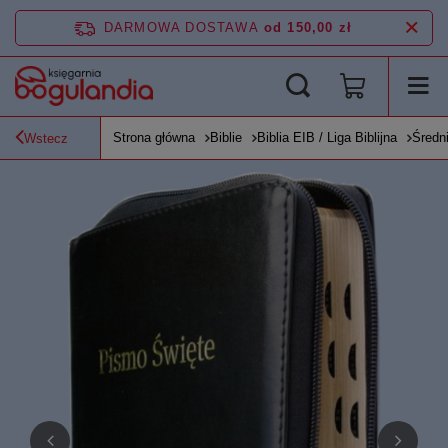
DARMOWA DOSTAWA
od 150,00 zł
Strona główna
Biblie
Biblia EIB / Liga Biblijna
Średni
Wstecz