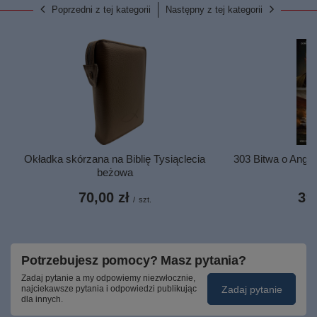
Poprzedni z tej kategorii
Następny z tej kategorii
Okładka skórzana na Biblię Tysiąclecia
303 Bitwa o Angli
beżowa
70,00 zł
39,
/
szt.
Potrzebujesz pomocy? Masz pytania?
Zadaj pytanie a my odpowiemy niezwłocznie,
Zadaj pytanie
najciekawsze pytania i odpowiedzi publikując
dla innych.