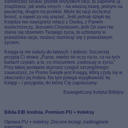
zamierzasz szukać przede wszystkim racji, to zapewne ją
znajdziesz, jak wielu innych – na własną miarę, jednym na
pociechę, drugim na przekór. Może tej racji zechcesz
bronić, a nawet za nią umrzeć. Jeśli jednak dzięki tej
Księdze nie nawiążesz relacji z Osobą, z Panem
wszechrzeczy, Jezusem Chrystusem, jeśli On sam nie
stanie się rdzeniem Twojego życia, to uzbrojony w
prawdziwe racje, możesz rozminąć się z prawdziwym
życiem.
Księga ta nie należy do łatwych. I dobrze. Szczerzej
przyjdą Ci słowa: „Panie, otwórz mi oczy na to, co na tych
kartach czytam, a to, co zrozumiem, zastosuję w życiu.”
Przy takiej postawie doznasz czegoś szczególnego:
zauważysz, że Pismo Święte jest Księgą, którą czyta się w
obecności jej Autora. Na tym polega wyjątkowość tej
Księgi – i przygoda, do której Cię zapraszamy.
Ewangeliczny Instytut Biblijny
Biblia EIB średnia, Premium PU + Indeksy
Oprawa PU + indeksy, Złocone brzegi, zaokrąglone
narożniki,