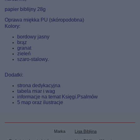
papier biblijny 28g
Oprawa miękka PU (skóropodobna)
Kolory:
bordowy jasny
brąz
granat
zieleń
szaro-stalowy.
Dodatki:
strona dedykacyjna
tabela miar i wag
informacje na temat Księgi.Psalmów
5 map oraz ilustracje
Marka
Liga Biblijna