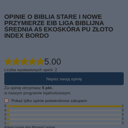
OPINIE O BIBLIA STARE I NOWE
PRZYMIERZE EIB LIGA BIBLIJNA
ŚREDNIA A5 EKOSKÓRA PU ZŁOTO
INDEX BORDO
5.00
Liczba wystawionych opinii: 2
Napisz swoją opinię
Za opinię otrzymasz
5 pkt.
w naszym programie lojalnościowym.
Pokaż tylko opinie potwierdzone zakupem
5
2
4
0
3
0
2
0
1
0
Kliknij ocenę aby filtrować opinie