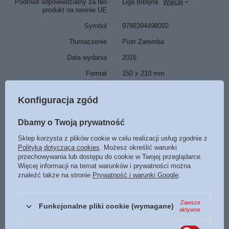
Podmiot odpowiedzialny za ten
Liga Biblijna
Więcej
produkt na terenie UE
Symbol
9788394498092
Tłumaczenie
Piotr Zaremba
Data wydania
2016
Format
150 x 210 mm
Oprawa
złote tłoczenia
Konfiguracja zgód
miękka ekologiczna skóra
Liczba stron
1538
Dbamy o Twoją prywatność
ISBN
Więcej
978-83-944980-9-2
Sklep korzysta z plików cookie w celu realizacji usług zgodnie z
Polityką dotyczącą cookies
. Możesz określić warunki
Język
polski
przechowywania lub dostępu do cookie w Twojej przeglądarce.
Więcej informacji na temat warunków i prywatności można
znaleźć także na stronie
Prywatność i warunki Google
.
POLECAMY
Zawsze
Funkcjonalne pliki cookie (wymagane)
aktywne
Okładka skórzana na Biblię Tysiąclecia beżowa
70,00 zł