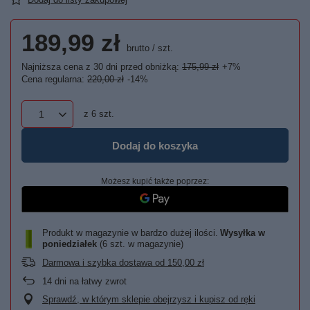
189,99 zł
brutto
/
szt.
Najniższa cena z 30 dni przed obniżką:
175,99 zł
+7%
Cena regularna:
220,00 zł
-14%
z
6
szt.
Dodaj do koszyka
Możesz kupić także poprzez:
Produkt w magazynie w bardzo dużej ilości
Wysyłka
w
poniedziałek
(6 szt. w magazynie)
Darmowa i szybka dostawa
od
150,00 zł
14
dni na łatwy zwrot
Sprawdź, w którym sklepie obejrzysz i kupisz od ręki