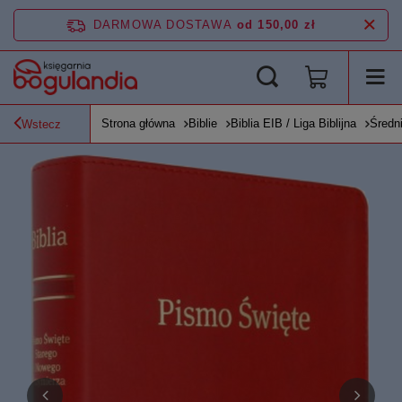
DARMOWA DOSTAWA
od 150,00 zł
Strona główna
Biblie
Biblia EIB / Liga Biblijna
Średni
Wstecz