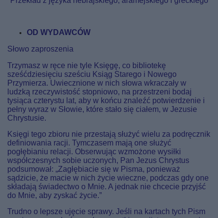
Przekład z języka hebrajskiego, aramejskiego i greckiego
OD WYDAWCÓW
Słowo zaproszenia
Trzymasz w ręce nie tyle Księgę, co bibliotekę
sześćdziesięciu sześciu Ksiąg Starego i Nowego
Przymierza. Uwiecznione w nich słowa wkraczały w
ludzką rzeczywistość stopniowo, na przestrzeni bodaj
tysiąca czterystu lat, aby w końcu znaleźć potwierdzenie i
pełny wyraz w Słowie, które stało się ciałem, w Jezusie
Chrystusie.
Księgi tego zbioru nie przestają służyć wielu za podręcznik
definiowania racji. Tymczasem mają one służyć
pogłębianiu relacji. Obserwując wzmożone wysiłki
współczesnych sobie uczonych, Pan Jezus Chrystus
podsumował: „Zagłębiacie się w Pisma, ponieważ
sądzicie, że macie w nich życie wieczne, podczas gdy one
składają świadectwo o Mnie. A jednak nie chcecie przyjść
do Mnie, aby zyskać życie.”
Trudno o lepsze ujęcie sprawy. Jeśli na kartach tych Pism