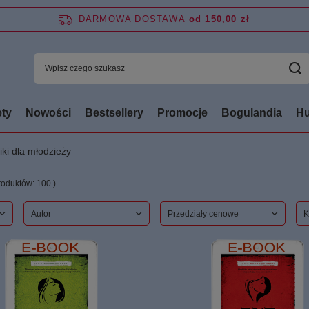
DARMOWA DOSTAWA
od 150,00 zł
ty
Nowości
Bestsellery
Promocje
Bogulandia
Hu
ki dla młodzieży
produktów:
100
)
 produktów
Autor
Przedziały cenowe
K