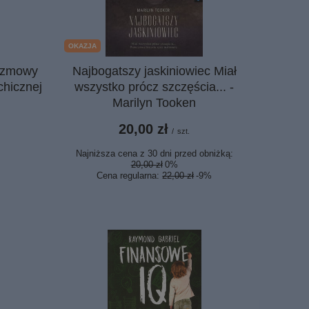
OKAZJA
Rozmowy
Najbogatszy jaskiniowiec Miał
chicznej
wszystko prócz szczęścia... -
Marilyn Tooken
20,00 zł
/
szt.
Najniższa cena z 30 dni przed obniżką:
20,00 zł
0%
Cena regularna:
22,00 zł
-9%