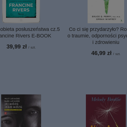
obieta posłuszeństwa cz.5
Co ci się przydarzyło? 
rancine Rivers E-BOOK
o traumie, odporności psy
i zdrowieniu
39,99 zł
/
szt.
46,99 zł
/
szt.