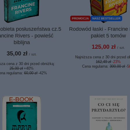
PROMOCJA
NASZ BESTSELLER
obieta posłuszeństwa cz.5
Rodowód łaski - Francine 
ancine Rivers - powieść
pakiet 5 tomów
biblijna
125,00 zł
/
szt.
35,00 zł
/
szt.
Najniższa cena z 30 dni przed o
162,49 zł
-23%
sza cena z 30 dni przed obniżką:
Cena regularna:
300,00 zł
-
25,00 zł
+40%
ena regularna:
60,00 zł
-42%