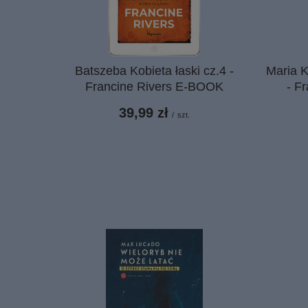
Batszeba Kobieta łaski cz.4 -
Maria K
Francine Rivers E-BOOK
- F
39,99 zł
/
szt.