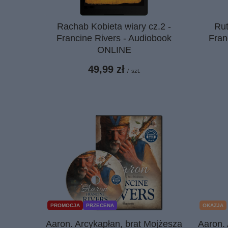
Rachab Kobieta wiary cz.2 -
Rut
Francine Rivers - Audiobook
Fran
ONLINE
49,99 zł
/
szt.
PROMOCJA
PRZECENA
OKAZJA
Aaron. Arcykapłan, brat Mojżesza
Aaron. 