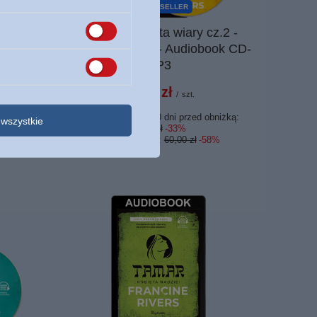
PROMOCJA
NASZ BESTSELLER
z.1 -
Rachab Kobieta wiary cz.2 -
ook CD-
Francine Rivers - Audiobook CD-
MP3
25,00 zł
/
szt.
bniżką:
Najniższa cena z 30 dni przed obniżką:
wszystkie
37,49 zł
-33%
8%
Cena regularna:
60,00 zł
-58%