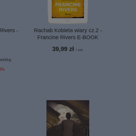
Rivers -
Rachab Kobieta wiary cz.2 -
Francine Rivers E-BOOK
39,99 zł
/
szt.
bniżką:
58%