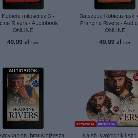
 Kobieta miłości cz.3 -
Batszeba Kobieta łaski 
cine Rivers - Audiobook
Francine Rivers - Audi
ONLINE
ONLINE
49,99 zł
49,99 zł
/
szt.
/
szt.
PROMOCJA
PRZECENA
Arcykapłan, brat Mojżesza
Kaleb. Wojownik i szpi