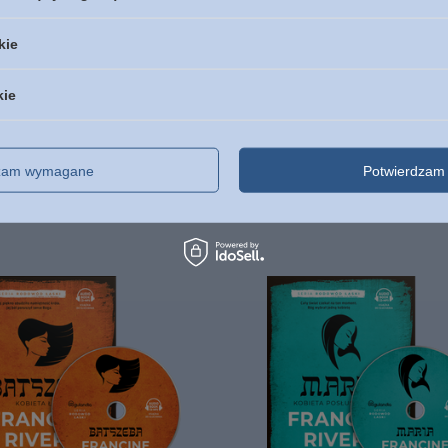
PROMOCJA
NASZ BESTSELLER
kie
aczyć czego nie można
Tamar Kobieta nadziei c
nieć - Lysa TerKeurst -
Francine Rivers - Audiob
oprawa miękka
MP3
kie
44,90 zł
25,00 zł
/
szt.
/
szt.
Najniższa cena z 30 dni przed o
dzam wymagane
Potwierdzam 
37,49 zł
-33%
Cena regularna:
60,00 zł
-5