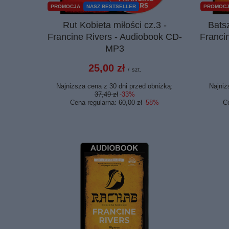
PROMOCJA
NASZ BESTSELLER
PROMOC
Rut Kobieta miłości cz.3 -
Batsz
Francine Rivers - Audiobook CD-
Franci
MP3
25,00 zł
/
szt.
Najniższa cena z 30 dni przed obniżką:
Najniż
37,49 zł
-33%
Cena regularna:
60,00 zł
-58%
C