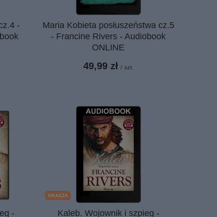
cz.4 -
Maria Kobieta posłuszeństwa cz.5
obook
- Francine Rivers - Audiobook
ONLINE
49,99 zł
/
szt.
OKAZJA
eg -
Kaleb. Wojownik i szpieg -