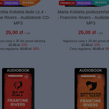
JA
PRZECENA
PROMOCJA
PRZECENA
eba Kobieta łaski cz.4 -
Maria Kobieta posłuszeńs
ne Rivers - Audiobook CD-
- Francine Rivers - Audio
MP3
MP3
25,00 zł
25,00 zł
/
szt.
/
szt.
sza cena z 30 dni przed obniżką:
Najniższa cena z 30 dni przed o
37,49 zł
-33%
37,49 zł
-33%
ena regularna:
60,00 zł
-58%
Cena regularna:
60,00 zł
-5