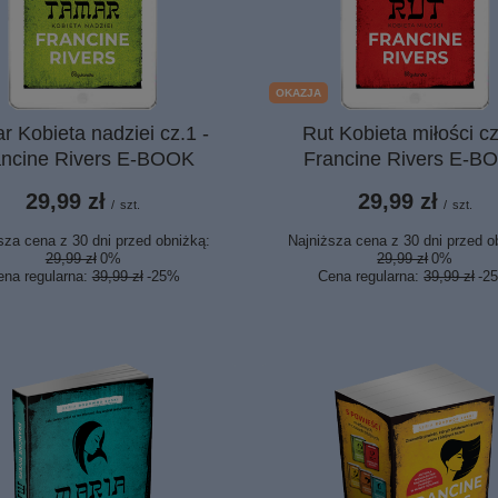
OKAZJA
r Kobieta nadziei cz.1 -
Rut Kobieta miłości cz
ancine Rivers E-BOOK
Francine Rivers E-B
29,99 zł
29,99 zł
/
szt.
/
szt.
sza cena z 30 dni przed obniżką:
Najniższa cena z 30 dni przed o
29,99 zł
0%
29,99 zł
0%
ena regularna:
39,99 zł
-25%
Cena regularna:
39,99 zł
-2