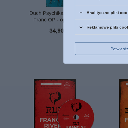
Analityczne pliki coo
Duch Psychika Ciało - Tomasz
Wyb
Franc OP - oprawa miękka
zapom
Reklamowe pliki coo
34,90 zł
/
szt.
Potwier