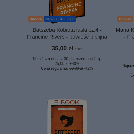
OKAZJA
NASZ BESTSELLER
OKAZJA
Batszeba Kobieta łaski cz.4 -
Maria K
Francine Rivers - powieść biblijna
- Fr
35,00 zł
/
szt.
Najniższa cena z 30 dni przed obniżką:
25,00 zł
+40%
Najniż
Cena regularna:
60,00 zł
-42%
C