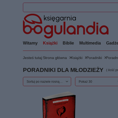
Witamy
Książki
Biblie
Multimedia
Gadże
Jesteś tutaj:
Strona główna
Książki
Poradniki
Poradni
PORADNIKI DLA MŁODZIEŻY
( ilość 
Zmień sortowanie
Sortuj po nazwie rosnąco
Zmień ilość wyświetlanych
Pokaż 30