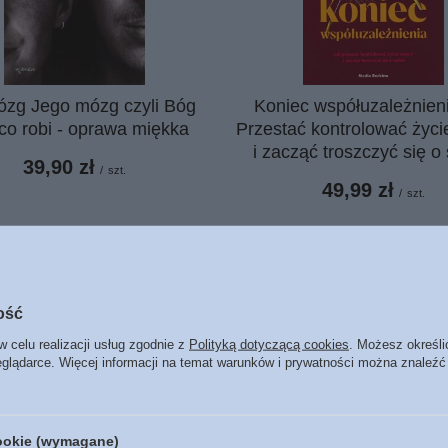
ózg Jego mózg czyli Bóg
Koniec współuzależnien
 co robi - oprawa miękka
Przestać kontrolować życi
i zacząć troszczyć się o 
39,90 zł
/
szt.
49,99 zł
/
szt.
ość
w celu realizacji usług zgodnie z
Polityką dotyczącą cookies
. Możesz określi
eglądarce. Więcej informacji na temat warunków i prywatności można znaleźć
cookie (wymagane)