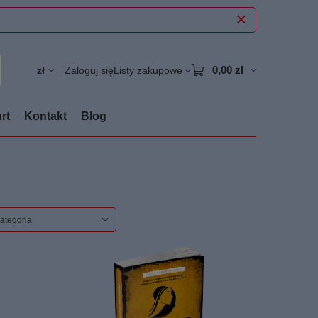
0,00 zł
zł
Zaloguj się
Listy zakupowe
rt
Kontakt
Blog
ategoria