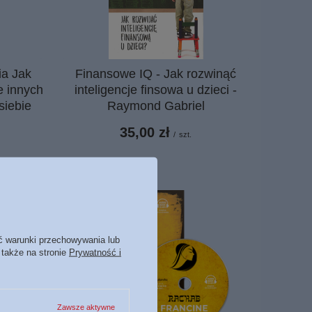
ia Jak
Finansowe IQ - Jak rozwinąć
e innych
inteligencje finsowa u dzieci -
siebie
Raymond Gabriel
35,00 zł
/
szt.
ć warunki przechowywania lub
 także na stronie
Prywatność i
Zawsze aktywne