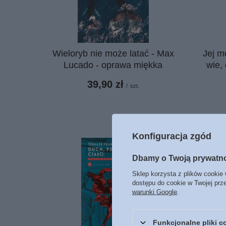
Wieloryb nie może latać - Max
Jej m
Lucado - oprawa miękka
wie,
39,90 zł
/
szt.
Konfiguracja zgód
Dbamy o Twoją prywatn
Sklep korzysta z plików cookie 
dostępu do cookie w Twojej prz
warunki Google
.
Funkcjonalne pliki 