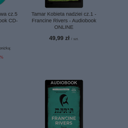
twa cz.5
Tamar Kobieta nadziei cz.1 -
book CD-
Francine Rivers - Audiobook
ONLINE
49,99 zł
/
szt.
bniżką:
8%