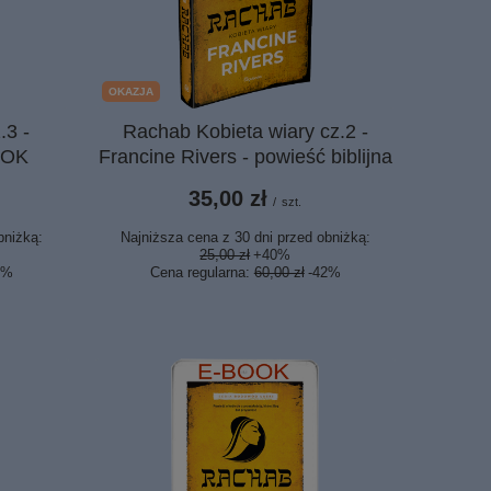
OKAZJA
.3 -
Rachab Kobieta wiary cz.2 -
OOK
Francine Rivers - powieść biblijna
35,00 zł
/
szt.
bniżką:
Najniższa cena z 30 dni przed obniżką:
25,00 zł
+40%
5%
Cena regularna:
60,00 zł
-42%