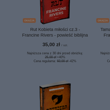
OKAZJA
OKAZJA
Rut Kobieta miłości cz.3 -
Tama
Francine Rivers - powieść biblijna
Fr
35,00 zł
/
szt.
Najniższa cena z 30 dni przed obniżką:
Najniż
25,00 zł
+40%
Cena regularna:
60,00 zł
-42%
C