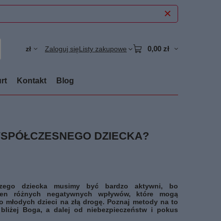
0,00 zł
zł
Zaloguj się
Listy zakupowe
rt
Kontakt
Blog
WSPÓŁCZESNEGO DZIECKA?
zego dziecka musimy być bardzo aktywni, bo
ełen różnych negatywnych wpływów, które mogą
 młodych dzieci na złą drogę. Poznaj metody na to
 bliżej Boga, a dalej od niebezpieczeństw i pokus