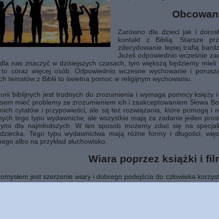
Obcowani
Zarówno dla dzieci jak i doro
kontakt z Biblią. Starsze pr
zdecydowanie lepiej trafią bard
Jeżeli odpowiednio wcześnie zac
la nas znaczyć w dzisiejszych czasach, tym większą będziemy mieli p
i to coraz więcej osób. Odpowiednio wczesne wychowanie i porusza
h tematów z Biblii to świetna pomoc w religijnym wychowaniu.
torii biblijnych jest trudnych do zrozumienia i wymaga pomocy księży 
sem mieć problemy ze zrozumieniem ich i zaakceptowaniem Słowa Boże
ich cytatów i przypowieści, ale są też rozwiązania, które pomogą i 
nych tego typu wydawnictw, ale wszystkie mają za zadanie jeden prosty
nymi dla najmłodszych. W ten sposób możemy zdać się na specjali
dziecka. Tego typu wydawnictwa mają różne formy i długości, wi
nego albo na przykład słuchowisko.
Wiara poprzez książki i fi
mysłem jest szerzenie wiary i dobrego podejścia do człowieka korzysta
 i o tematyce etycznej, a także odpowiednia muzyka. Należy dopasować 
o robi na co dzień.
my, że właśnie od naszego podejścia i pokazywania dzieciom codzien
nie oddane Bogu jak my sami. Wspaniałym przykładem na dbanie o to,