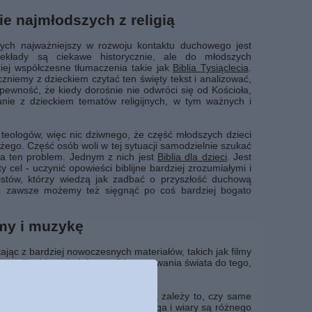
e najmłodszych z religią
słych najważniejszy w rozwoju kontaktu duchowego jest
zekłady są ciekawe historycznie, ale do młodszych
ziej współczesne tłumaczenia takie jak
Biblia Tysiąclecia
.
zniemy z dzieckiem czytać ten święty tekst i analizować,
ewność, że kiedy dorośnie nie odwróci się od Kościoła,
nie z dzieckiem tematów religijnych, w tym ważnych i
i teologów, więc nic dziwnego, że część młodszych dzieci
go. Część osób woli w tej sytuacji samodzielnie szukać
na ten problem. Jednym z nich jest
Biblia dla dzieci
. Jest
 cel - uczynić opowieści biblijne bardziej zrozumiałymi i
stów, którzy wiedzą jak zadbać o przyszłość duchową
ęc zawsze możemy też sięgnąć po coś bardziej bogato
lmy i muzykę
jąc z bardziej nowoczesnych materiałów, takich jak filmy
sposób zbierania informacji i poznawania świata do tego,
nie przykładów związanych z wiarą zależy to, czy same
 by nasze otoczenie było pełne boga i wiary są różnego