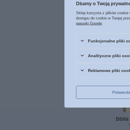
rodzaju
g
Dbamy o Twoją prywatn
bardzo Bó
Sklep korzysta z plików cookie 
Skorzysta
dostępu do cookie w Twojej prz
które każ
warunki Google
.
Funkcjonalne pliki 
Analityczne pliki coo
Reklamowe pliki coo
Potwier
Biblia