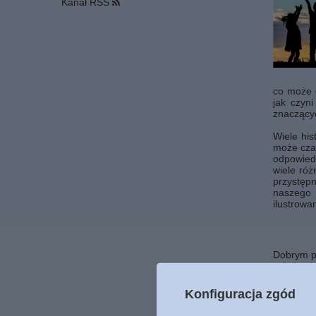
Kanał RSS
co może d
jak czyn
znaczącyc
Wiele his
może cza
odpowiedn
wiele róż
przystęp
naszego 
ilustrowa
Dobrym po
religijne
co dzieck
Konfiguracja zgód
Pamiętaj
będą rów