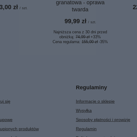
granatowa - oprawa
3,00 zł
2
/
szt.
twarda
99,99 zł
/
szt.
Najniższa cena z 30 dni przed
obniżką:
74,99 zł
+33%
Cena regularna:
155,00 zł
-35%
Regulaminy
uj się
Informacje o sklepie
Wysyłka
kupowe
Sposoby płatności i prowizje
kupionych produktów
Regulamin