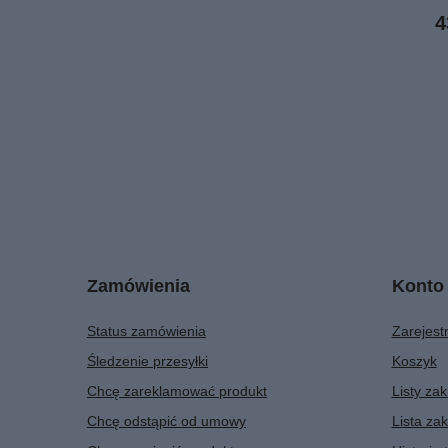
4
Zamówienia
Konto
Status zamówienia
Zarejestr
Śledzenie przesyłki
Koszyk
Chcę zareklamować produkt
Listy za
Chcę odstąpić od umowy
Lista za