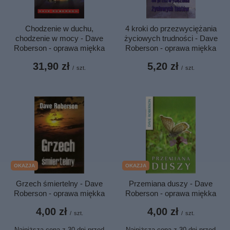
Chodzenie w duchu,
4 kroki do przezwyciężania
chodzenie w mocy - Dave
życiowych trudności - Dave
Roberson - oprawa miękka
Roberson - oprawa miękka
31,90 zł
5,20 zł
/
szt.
/
szt.
OKAZJA
OKAZJA
Grzech śmiertelny - Dave
Przemiana duszy - Dave
Roberson - oprawa miękka
Roberson - oprawa miękka
4,00 zł
4,00 zł
/
szt.
/
szt.
Najniższa cena z 30 dni przed
Najniższa cena z 30 dni przed