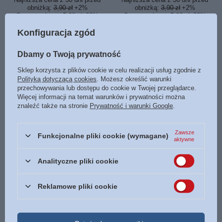
obniżką:
3,90 zł
+2%
obniżką:
3,90 zł
+2%
Cena regularna:
5,00 zł
-20%
Cena regularna:
5,00 zł
-20%
Konfiguracja zgód
Dbamy o Twoją prywatność
Sklep korzysta z plików cookie w celu realizacji usług zgodnie z
Polityką dotyczącą cookies
. Możesz określić warunki
przechowywania lub dostępu do cookie w Twojej przeglądarce.
Więcej informacji na temat warunków i prywatności można
znaleźć także na stronie
Prywatność i warunki Google
.
OKAZJA
Stań w wyłomie - Dave
Przypowieść o łasce - Dave
Zawsze
Funkcjonalne pliki cookie (wymagane)
Roberson - oprawa miękka
Roberson - oprawa miękka
aktywne
4,00 zł
3,90 zł
/
szt.
/
szt.
Analityczne pliki cookie
Najniższa cena z 30 dni przed
obniżką:
3,90 zł
+2%
Reklamowe pliki cookie
Cena regularna:
5,00 zł
-20%