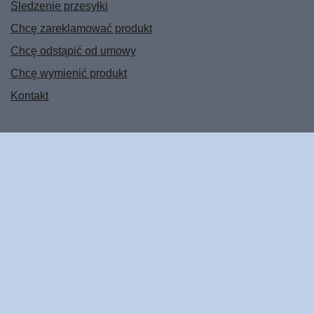
Śledzenie przesyłki
Chcę zareklamować produkt
Chcę odstąpić od umowy
Chcę wymienić produkt
Kontakt
Konto
Regulaminy
POMOC