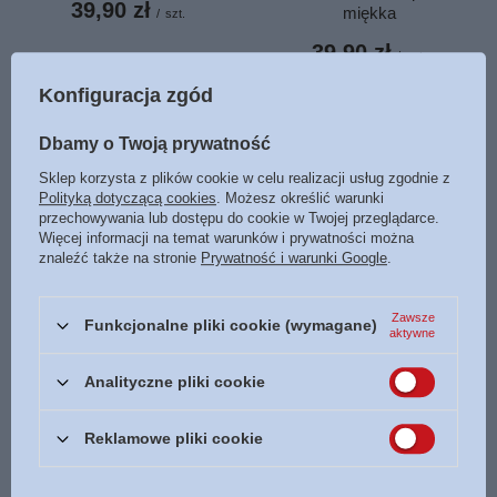
39,90 zł
miękka
/
szt.
39,90 zł
/
szt.
Konfiguracja zgód
Dbamy o Twoją prywatność
Sklep korzysta z plików cookie w celu realizacji usług zgodnie z
Polityką dotyczącą cookies
. Możesz określić warunki
przechowywania lub dostępu do cookie w Twojej przeglądarce.
Więcej informacji na temat warunków i prywatności można
znaleźć także na stronie
Prywatność i warunki Google
.
OKAZJA
PRZECENA
Odmień swoje dziecko do
Seks zaczyna się w kuchni -
Zawsze
Funkcjonalne pliki cookie (wymagane)
piątku..Jak zmienić
dr Kevin Leman - oprawa
aktywne
nastawienie, zachowanie i
miękka
charakter twojego dziecka w 5
Analityczne pliki cookie
26,10 zł
dni - Kevin Leman - oprawa
/
szt.
miękka
Najniższa cena z 30 dni przed
Reklamowe pliki cookie
obniżką:
26,10 zł
0%
36,65 zł
/
szt.
Cena regularna:
29,00 zł
-10%