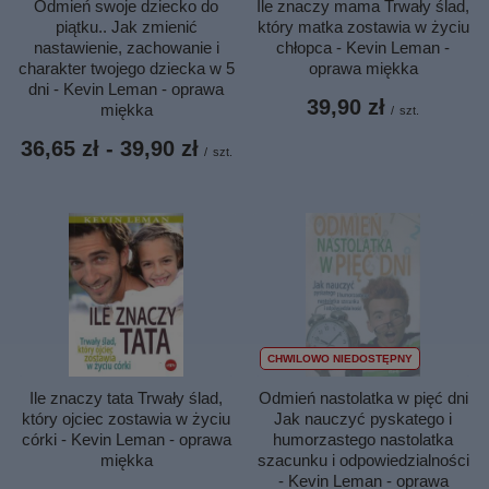
Ile znaczy mama Trwały ślad,
Odmień swoje dziecko do
który matka zostawia w życiu
piątku.. Jak zmienić
chłopca - Kevin Leman -
nastawienie, zachowanie i
oprawa miękka
charakter twojego dziecka w 5
dni - Kevin Leman - oprawa
39,90 zł
miękka
/
szt.
od
36,65 zł
-
do
39,90 zł
/
szt.
CHWILOWO NIEDOSTĘPNY
Ile znaczy tata Trwały ślad,
Odmień nastolatka w pięć dni
który ojciec zostawia w życiu
Jak nauczyć pyskatego i
córki - Kevin Leman - oprawa
humorzastego nastolatka
miękka
szacunku i odpowiedzialności
- Kevin Leman - oprawa