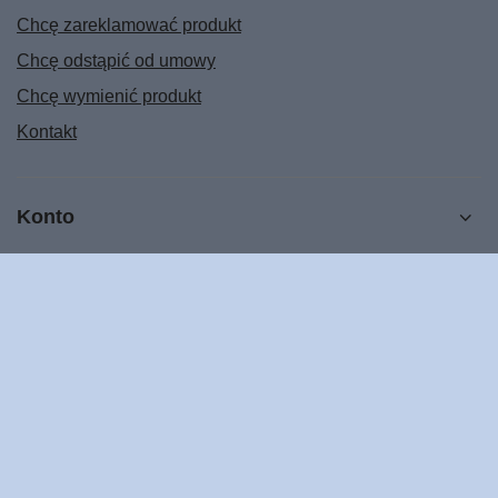
Chcę zareklamować produkt
Chcę odstąpić od umowy
Chcę wymienić produkt
Kontakt
Konto
Regulaminy
POMOC