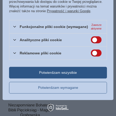
przechowywania lub dostępu do cookie w Twojej przeglądarce.
Więcej informacji na temat warunków i prywatności można
znaleźć także na stronie
Prywatność i warunki Google
.
Zawsze
Funkcjonalne pliki cookie (wymagane)
Niezapomniane Bohaterki
Niezapomniane Bohaterki
aktywne
Biblii. Ewangelie - Magda
Biblii. Księgi prorockie - Magda
Grabowska
Grabowska
Analityczne pliki cookie
39,90 zł
29,90 zł
/
szt.
/
szt.
Reklamowe pliki cookie
Potwierdzam wszystkie
Potwierdzam wymagane
Niezapomniane Bohaterki
Biblii Pięcioksiąg - Magda
Grabowska