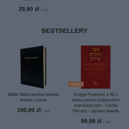
29,90 zł
/
szt.
BESTSELLERY
OKAZJA
Biblia Warszawska średnia
Księga Psalmów 1-50 z
twarda czarna
tradycyjnymi żydowskimi
komentarzami - Sacha
160,00 zł
Pecaric - oprawa twarda
/
szt.
99,99 zł
/
szt.