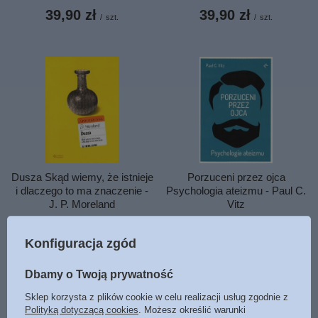
39,90 zł
39,90 zł
/
szt.
/
szt.
Porzuceni przez ojca
Dusza Skąd wiemy, że istnieje
Psychologia ateizmu - Paul C.
i dlaczego to ma znaczenie -
Vitz
J. P. Moreland
39,90 zł
39,90 zł
/
szt.
/
szt.
Konfiguracja zgód
Dbamy o Twoją prywatność
Sklep korzysta z plików cookie w celu realizacji usług zgodnie z
Polityką dotyczącą cookies
. Możesz określić warunki