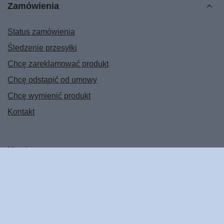
Zamówienia
Status zamówienia
Śledzenie przesyłki
Chcę zareklamować produkt
Chcę odstąpić od umowy
Chcę wymienić produkt
Kontakt
Konto
Regulaminy
POMOC