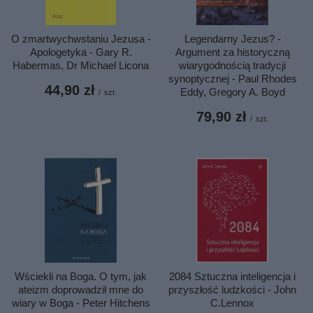
O zmartwychwstaniu Jezusa -
Legendarny Jezus? -
Apologetyka - Gary R.
Argument za historyczną
Habermas, Dr Michael Licona
wiarygodnością tradycji
synoptycznej - Paul Rhodes
44,90 zł
Eddy, Gregory A. Boyd
/
szt.
79,90 zł
/
szt.
Wściekli na Boga. O tym, jak
2084 Sztuczna inteligencja i
ateizm doprowadził mne do
przyszłość ludzkości - John
wiary w Boga - Peter Hitchens
C.Lennox