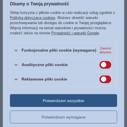
50,00 zł
74,99 zł
/
szt.
/
szt.
Dbamy o Twoją prywatność
Najniższa cena z 30 dni przed
Najniższa cena z 30 dni przed
Sklep korzysta z plików cookie w celu realizacji usług zgodnie z
obniżką:
69,99 zł
-28%
obniżką:
50,00 zł
+49%
Polityką dotyczącą cookies
. Możesz określić warunki
Cena regularna:
99,99 zł
-50%
Cena regularna:
120,00 zł
-38%
przechowywania lub dostępu do cookie w Twojej przeglądarce.
Więcej informacji na temat warunków i prywatności można
znaleźć także na stronie
Prywatność i warunki Google
.
Zawsze
Funkcjonalne pliki cookie (wymagane)
aktywne
Analityczne pliki cookie
OKAZJA
Reklamowe pliki cookie
Psalmy - Izaak Cylkow -
Biblia Stare i Nowe
oprawa twarda
Przymierze EIB duża
czcionka format XXL A4
64,00 zł
oprawa twarda czarna
/
szt.
Potwierdzam wszystkie
399,99 zł
/
szt.
Najniższa cena z 30 dni przed
Potwierdzam wymagane
obniżką:
330,00 zł
+21%
Cena regularna:
450,00 zł
-11%