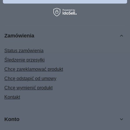
Zamówienia
Status zamówienia
Śledzenie przesyłki
Chcę zareklamować produkt
Chcę odstąpić od umowy
Chcę wymienić produkt
Kontakt
Konto