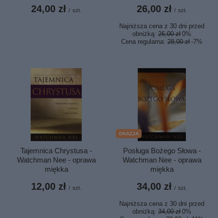
24,00 zł
26,00 zł
/
szt.
/
szt.
Najniższa cena z 30 dni przed
obniżką:
26,00 zł
0%
Cena regularna:
28,00 zł
-7%
OKAZJA
Posługa Bożego Słowa -
Tajemnica Chrystusa -
Watchman Nee - oprawa
Watchman Nee - oprawa
miękka
miękka
34,00 zł
12,00 zł
/
szt.
/
szt.
Najniższa cena z 30 dni przed
obniżką:
34,00 zł
0%