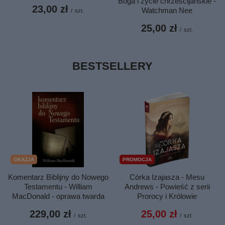
Boga i życie chrześcijańskie -
23,00 zł
Watchman Nee
/
szt.
25,00 zł
/
szt.
BESTSELLERY
OKAZJA
PROMOCJA
Komentarz Biblijny do Nowego
Córka Izajasza - Mesu
Testamentu - William
Andrews - Powieść z serii
MacDonald - oprawa twarda
Prorocy i Królowie
229,00 zł
25,00 zł
/
szt.
/
szt.