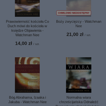
CHWILOWO NIEDOSTĘPNY
Prawowierność kościoła Co
Boży zwycięzcy - Watchman
Duch mówi do kościoła w
Nee
księdze Objawienia -
21,00 zł
Watchman Nee
/
szt.
14,00 zł
/
szt.
Normalna wiara
Bóg Abrahama, Izaaka i
chrześcijańska Odnaleźć
Jakuba - Watchman Nee