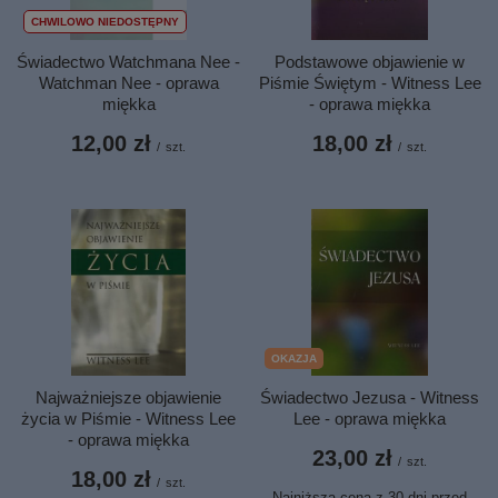
CHWILOWO NIEDOSTĘPNY
Świadectwo Watchmana Nee -
Podstawowe objawienie w
Watchman Nee - oprawa
Piśmie Świętym - Witness Lee
miękka
- oprawa miękka
12,00 zł
18,00 zł
/
szt.
/
szt.
OKAZJA
Najważniejsze objawienie
Świadectwo Jezusa - Witness
życia w Piśmie - Witness Lee
Lee - oprawa miękka
- oprawa miękka
23,00 zł
/
szt.
18,00 zł
/
szt.
Najniższa cena z 30 dni przed