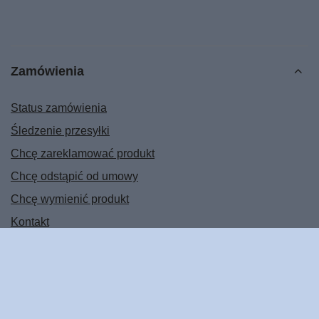
Zamówienia
Status zamówienia
Śledzenie przesyłki
Chcę zareklamować produkt
Chcę odstąpić od umowy
Chcę wymienić produkt
Kontakt
Konto