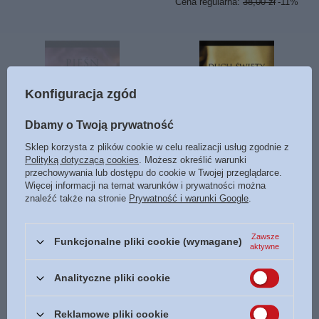
Cena regularna:
38,00 zł
-11%
Konfiguracja zgód
Dbamy o Twoją prywatność
CHWILOWO NIEDOSTĘPNY
Sklep korzysta z plików cookie w celu realizacji usług zgodnie z
Polityką dotyczącą cookies
. Możesz określić warunki
Pieśń nad pieśniami -
Duch Święty i rzeczywistość -
przechowywania lub dostępu do cookie w Twojej przeglądarce.
Watchman Nee - oprawa
Watchman Nee - oprawa
Więcej informacji na temat warunków i prywatności można
miękka
miękka
znaleźć także na stronie
Prywatność i warunki Google
.
15,00 zł
12,00 zł
/
szt.
/
szt.
Zawsze
Funkcjonalne pliki cookie (wymagane)
aktywne
Analityczne pliki cookie
Reklamowe pliki cookie