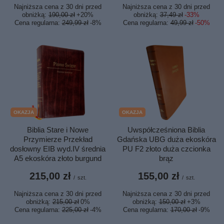
Najniższa cena z 30 dni przed
Najniższa cena z 30 dni przed
obniżką:
190,00 zł
+20%
obniżką:
37,49 zł
-33%
Cena regularna:
249,99 zł
-8%
Cena regularna:
49,99 zł
-50%
OKAZJA
OKAZJA
Biblia Stare i Nowe
Uwspółcześniona Biblia
Przymierze Przekład
Gdańska UBG duża ekoskóra
dosłowny EIB wyd.IV średnia
PU F2 złoto duża czcionka
A5 ekoskóra złoto burgund
brąz
215,00 zł
155,00 zł
/
szt.
/
szt.
Najniższa cena z 30 dni przed
Najniższa cena z 30 dni przed
obniżką:
215,00 zł
0%
obniżką:
150,00 zł
+3%
Cena regularna:
225,00 zł
-4%
Cena regularna:
170,00 zł
-9%