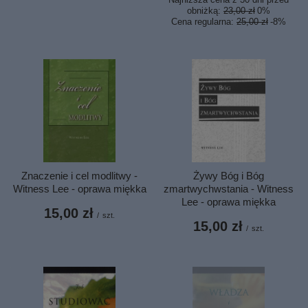
obniżką:
23,00 zł
0%
Cena regularna:
25,00 zł
-8%
Znaczenie i cel modlitwy -
Żywy Bóg i Bóg
Witness Lee - oprawa miękka
zmartwychwsta­nia - Witness
Lee - oprawa miękka
15,00 zł
/
szt.
15,00 zł
/
szt.