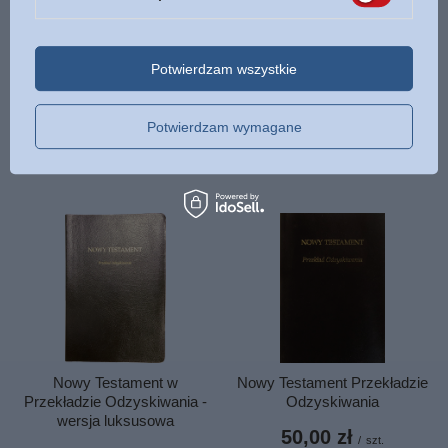
CHWILOWO NIEDOSTĘPNY
Potwierdzam wszystkie
Chrystus rzeczywistością
Charakter pracownika
wszelkich duchowych rzeczy i
pańskiego - Watchman Nee -
spraw - Watchman Nee
oprawa miękka
Potwierdzam wymagane
11,00 zł
26,00 zł
/
szt.
/
szt.
Nowy Testament w
Nowy Testament Przekładzie
Przekładzie Odzyskiwania -
Odzyskiwania
wersja luksusowa
50,00 zł
/
szt.