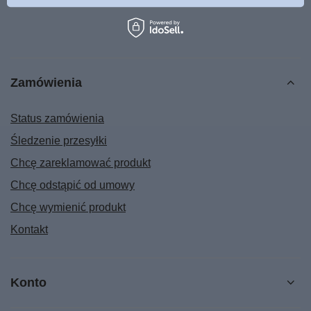
Zamówienia
Status zamówienia
Śledzenie przesyłki
Chcę zareklamować produkt
Chcę odstąpić od umowy
Chcę wymienić produkt
Kontakt
Konto