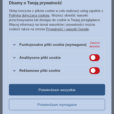
Biblia Edycja Świętego Pawła
Księga Psalmów 1-50 z
Dbamy o Twoją prywatność
Biblia Tabor PVC bordo
tradycyjnymi żydowskimi
komentarzami - Sacha
Sklep korzysta z plików cookie w celu realizacji usług zgodnie z
65,00 zł
Polityką dotyczącą cookies
. Możesz określić warunki
Pecaric - oprawa twarda
/
szt.
przechowywania lub dostępu do cookie w Twojej przeglądarce.
99,99 zł
Najniższa cena z 30 dni przed
Więcej informacji na temat warunków i prywatności można
/
szt.
obniżką:
180,00 zł
-63%
znaleźć także na stronie
Prywatność i warunki Google
.
Cena regularna:
70,00 zł
-7%
Najniższa cena z 30 dni przed
obniżką:
99,99 zł
0%
Cena regularna:
119,90 zł
-17%
Zawsze
Funkcjonalne pliki cookie (wymagane)
aktywne
Analityczne pliki cookie
Reklamowe pliki cookie
Opaska silikonowa -
Wszystko mogę w Tym, który
mnie umacnia
Potwierdzam wszystkie
5,00 zł
Biblia Edycja Świętego Pawła
/
szt.
duża twarda gołąbek
Potwierdzam wymagane
130,00 zł
/
szt.