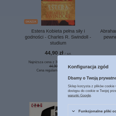
OKAZJA
Estera Kobieta pełna siły i
Abraha
godności - Charles R. Swindoll -
pewne
studium
44,90 zł
/
szt.
Najniższa cena z 30 dni przed obniżką:
Konfiguracja zgód
44,90 zł
0%
Cena regularna:
45,99 zł
-2%
Dbamy o Twoją prywatn
Sklep korzysta z plików cookie 
dostępu do cookie w Twojej prz
warunki Google
.
Funkcjonalne pliki 