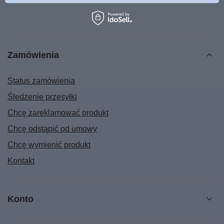
Zamówienia
Status zamówienia
Śledzenie przesyłki
Chcę zareklamować produkt
Chcę odstąpić od umowy
Chcę wymienić produkt
Kontakt
Konto