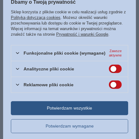
Dbamy o Twoją prywatność
Palla - E-BOOK
Testament wyd. V - duży druk
bordowe - oprawa twarda
Sklep korzysta z plików cookie w celu realizacji usług zgodnie z
29,99 zł
/
szt.
Polityką dotyczącą cookies
. Możesz określić warunki
75,00 zł
przechowywania lub dostępu do cookie w Twojej przeglądarce.
/
szt.
Najniższa cena z 30 dni przed
Więcej informacji na temat warunków i prywatności można
obniżką:
29,99 zł
0%
znaleźć także na stronie
Prywatność i warunki Google
.
Cena regularna:
40,00 zł
-25%
Zawsze
Funkcjonalne pliki cookie (wymagane)
aktywne
Analityczne pliki cookie
Reklamowe pliki cookie
Biblia Ekumeniczna z
Czy można dzisiaj dobrze
Potwierdzam wszystkie
księgami
wychować dzieci? - Jacek
deuterokanonicznymi srebrne
Pulikowski - oprawa miękka
brzegi kartek niebieska MK
34,90 zł
Potwierdzam wymagane
/
szt.
250,00 zł
/
szt.