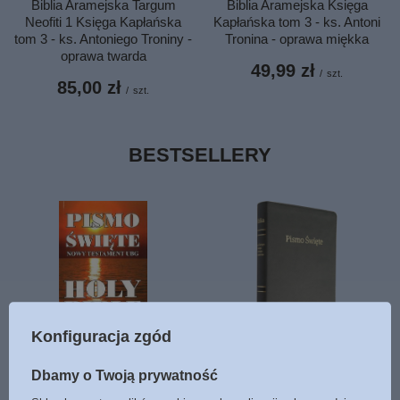
Biblia Aramejska Targum
Biblia Aramejska Księga
Neofiti 1 Księga Kapłańska
Kapłańska tom 3 - ks. Antoni
tom 3 - ks. Antoniego Troniny -
Tronina - oprawa miękka
oprawa twarda
49,99 zł
/
szt.
85,00 zł
/
szt.
BESTSELLERY
Konfiguracja zgód
Nowy Testament polsko-
Biblia Stare i Nowe
angielski Uwspółcześniona
Przymierze EIB Liga Biblijna
Dbamy o Twoją prywatność
Biblia Gdańska UBG-KJV
duża ekoskóra PU złoto grafit