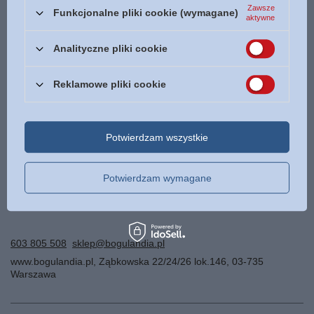
Zawsze
Funkcjonalne pliki cookie (wymagane)
Zaloguj się
aktywne
Analityczne pliki cookie
Nie pamiętam loginu lub hasła
REJESTRACJA
Reklamowe pliki cookie
Jeżeli wcześniej nie założyłeś konta w naszym sklepie, zostaniesz
Potwierdzam wszystkie
poproszony o podanie swoich danych i adresu dostawy.
Potwierdzam wymagane
Załóż nowe konto
603 805 508
sklep@bogulandia.pl
www.bogulandia.pl
,
Ząbkowska 22/24/26 lok.146
,
03-735
Warszawa