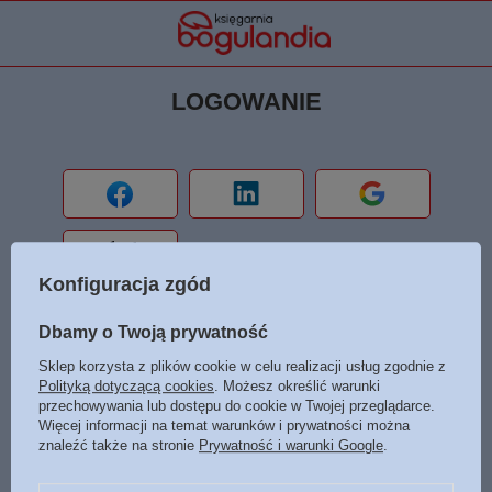
LOGOWANIE
Konfiguracja zgód
LUB
Dbamy o Twoją prywatność
Sklep korzysta z plików cookie w celu realizacji usług zgodnie z
Login / Nr karty stałego klienta / E-mail
Polityką dotyczącą cookies
. Możesz określić warunki
przechowywania lub dostępu do cookie w Twojej przeglądarce.
Więcej informacji na temat warunków i prywatności można
Hasło / Pin karty stałego klienta
znaleźć także na stronie
Prywatność i warunki Google
.