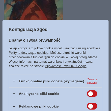
Konfiguracja zgód
Dbamy o Twoją prywatność
Strażnik i Wilczy Król - Saga rodu Wingfeatherów tom 4 - Andrew
Sklep korzysta z plików cookie w celu realizacji usług zgodnie z
Peterson
Polityką dotyczącą cookies
. Możesz określić warunki
69,90 zł
przechowywania lub dostępu do cookie w Twojej przeglądarce.
Więcej informacji na temat warunków i prywatności można
znaleźć także na stronie
Prywatność i warunki Google
.
M1 Księgarnia Bogulandia
Dostępny
Zawsze
Funkcjonalne pliki cookie (wymagane)
aktywne
Analityczne pliki cookie
Zamówienia
Reklamowe pliki cookie