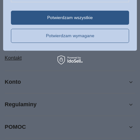
Status zamówienia
Potwierdzam wszystkie
Śledzenie przesyłki
Chcę zareklamować produkt
Potwierdzam wymagane
Chcę odstąpić od umowy
Chcę wymienić produkt
Kontakt
Konto
Regulaminy
POMOC