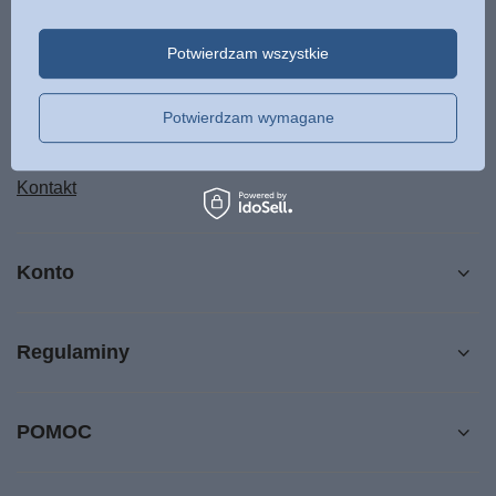
Status zamówienia
Śledzenie przesyłki
Potwierdzam wszystkie
Chcę zareklamować produkt
Chcę odstąpić od umowy
Potwierdzam wymagane
Chcę wymienić produkt
Kontakt
Konto
Regulaminy
POMOC