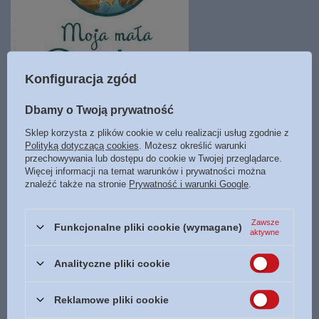
Konfiguracja zgód
Dbamy o Twoją prywatność
Moja mała Biblia - oprawa twarda
22,40 zł
Sklep korzysta z plików cookie w celu realizacji usług zgodnie z
Polityką dotyczącą cookies
. Możesz określić warunki
28,00 zł
przechowywania lub dostępu do cookie w Twojej przeglądarce.
Więcej informacji na temat warunków i prywatności można
M1 Księgarnia Bogulandia
znaleźć także na stronie
Prywatność i warunki Google
.
Dostępny
Zawsze
Funkcjonalne pliki cookie (wymagane)
aktywne
Analityczne pliki cookie
Zamówienia
Reklamowe pliki cookie