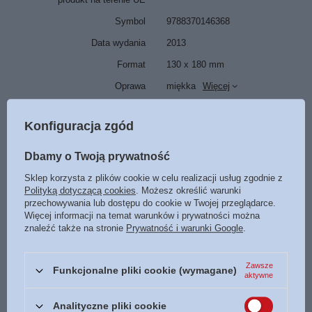
Symbol
9788370146368
Data wydania
2013
Format
130 x 180 mm
Oprawa
miękka
Więcej
Liczba stron
1664
Konfiguracja zgód
ISBN
Więcej
9788370146368
Język
polski
Dbamy o Twoją prywatność
Sklep korzysta z plików cookie w celu realizacji usług zgodnie z
POLECAMY
Polityką dotyczącą cookies
. Możesz określić warunki
przechowywania lub dostępu do cookie w Twojej przeglądarce.
Więcej informacji na temat warunków i prywatności można
znaleźć także na stronie
Prywatność i warunki Google
.
PROMOCJA
Hiob Miłość pośród popiołów - Mesu Andrews -
Powieść biblijna z serii Skarby Jego miłości
Zawsze
Funkcjonalne pliki cookie (wymagane)
aktywne
25,00 zł
/
szt.
Analityczne pliki cookie
Najniższa cena z 30 dni przed obniżką:
37,49 zł
-33%