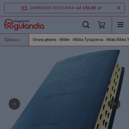
DARMOWA DOSTAWA
od 150,00 zł
Strona główna
Biblie
Biblia Tysiąclecia
Mała Biblia 
Wstecz