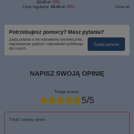
52,49 zł
-33%
52
Cena regularna:
84,00 zł
-58%
Cena regu
Potrzebujesz pomocy? Masz pytania?
Zadaj pytanie a my odpowiemy niezwłocznie,
Zadaj pytanie
najciekawsze pytania i odpowiedzi publikując
dla innych.
NAPISZ SWOJĄ OPINIĘ
Twoja ocena:
5/5
Treść twojej opinii