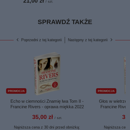
21,00 zł
/
szt.
SPRAWDŹ TAKŻE
Poprzedni z tej kategorii
Następny z tej kategorii
PROMOCJA
PROMOCJA
Echo w ciemności Znamię lwa Tom II -
Głos w wietrze t
Francine Rivers - oprawa miękka 2022
Francine River
35,00 zł
35,
/
szt.
Najniższa cena z 30 dni przed obniżką:
Najniższa cena 