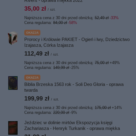
Rivers - oprawa miękka 2022
35,00 zł
/
szt.
Najniższa cena z 30 dni przed obniżką:
52,49 zł
-33%
Cena regularna:
84,00 zł
-58%
OKAZJA
Prorocy i Królowie PAKIET - Ogień i lwy, Dziedzictwo
Izajasza, Córka Izajasza
112,49 zł
/
szt.
Najniższa cena z 30 dni przed obniżką:
75,00 zł
+49%
Cena regularna:
149,99 zł
-25%
OKAZJA
Biblia Brzeska 1563 rok - Soli Deo Gloria - oprawa
twarda
199,99 zł
/
szt.
Najniższa cena z 30 dni przed obniżką:
175,00 zł
+14%
Cena regularna:
220,00 zł
-9%
Jeździec w dolinie mirtów Ekspozycja księgi
Zachariasza - Henryk Turkanik - oprawa miękka