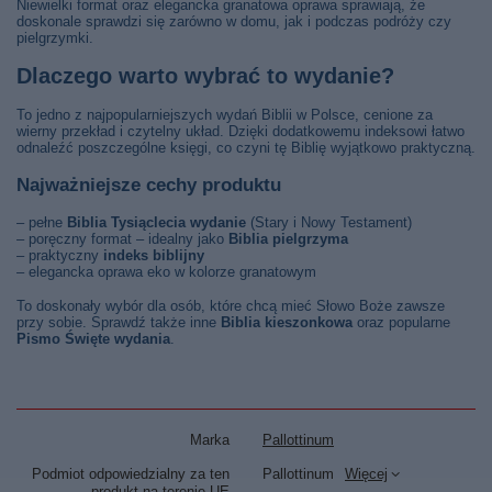
Niewielki format oraz elegancka granatowa oprawa sprawiają, że
doskonale sprawdzi się zarówno w domu, jak i podczas podróży czy
pielgrzymki.
Dlaczego warto wybrać to wydanie?
To jedno z najpopularniejszych wydań Biblii w Polsce, cenione za
wierny przekład i czytelny układ. Dzięki dodatkowemu indeksowi łatwo
odnaleźć poszczególne księgi, co czyni tę Biblię wyjątkowo praktyczną.
Najważniejsze cechy produktu
– pełne
Biblia Tysiąclecia wydanie
(Stary i Nowy Testament)
– poręczny format – idealny jako
Biblia pielgrzyma
– praktyczny
indeks biblijny
– elegancka oprawa eko w kolorze granatowym
To doskonały wybór dla osób, które chcą mieć Słowo Boże zawsze
przy sobie. Sprawdź także inne
Biblia kieszonkowa
oraz popularne
Pismo Święte wydania
.
Marka
Pallottinum
Podmiot odpowiedzialny za ten
Pallottinum
Więcej
produkt na terenie UE