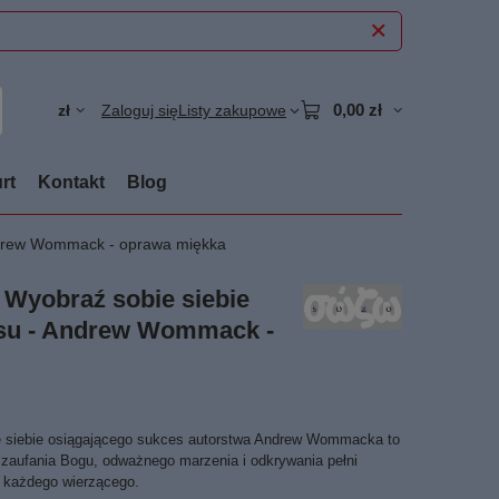
0,00 zł
zł
Zaloguj się
Listy zakupowe
rt
Kontakt
Blog
Andrew Wommack - oprawa miękka
 Wyobraź sobie siebie
esu - Andrew Wommack -
e siebie osiągającego sukces autorstwa Andrew Wommacka to
 zaufania Bogu, odważnego marzenia i odkrywania pełni
a każdego wierzącego.