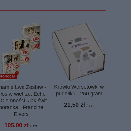
PROMOCJA
Krówki Wersetówki w
namię Lwa Zestaw -
Bibli
pudełłku - 250 gram
łos w wietrze, Echo
Nowy T
 Ciemności, Jak świt
twa
21,50 zł
/
szt.
poranka - Francine
50,
Rivers
105,00 zł
/
szt.