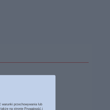
YCIE SOZO
Więcej
ć warunki przechowywania lub
 także na stronie
Prywatność i