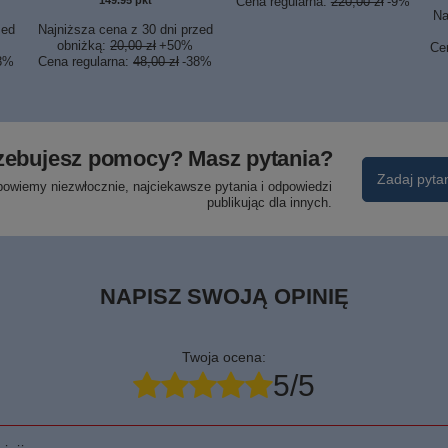
w
149.95
pkt
punktów
Cena regularna:
220,00 zł
-9%
Na
zed
Najniższa cena z 30 dni przed
obniżką:
20,00 zł
+50%
Ce
8%
Cena regularna:
48,00 zł
-38%
zebujesz pomocy? Masz pytania?
Zadaj pyta
powiemy niezwłocznie, najciekawsze pytania i odpowiedzi
publikując dla innych.
NAPISZ SWOJĄ OPINIĘ
Twoja ocena:
5/5