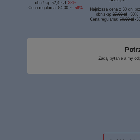
149.95
pkt
punktó
obniżką:
52,49 zł
-33%
Cena regularna:
84,00 zł
-58%
Najniższa cena z 30 dni pr
obniżką:
25,00 zł
+50%
Cena regularna:
60,00 zł
-3
Potr
Zadaj pytanie a my od