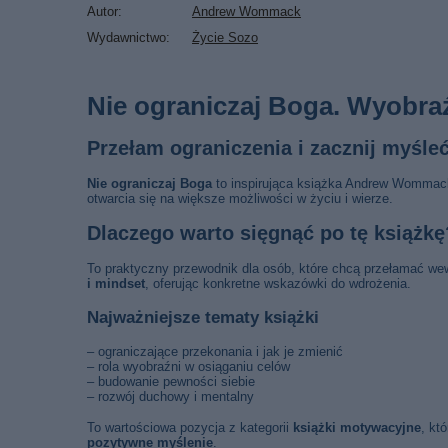
Autor
Andrew Wommack
Wydawnictwo
Życie Sozo
Nie ograniczaj Boga. Wyobra
Przełam ograniczenia i zacznij myśleć
Nie ograniczaj Boga
to inspirująca książka Andrew Wommack
otwarcia się na większe możliwości w życiu i wierze.
Dlaczego warto sięgnąć po tę książkę
To praktyczny przewodnik dla osób, które chcą przełamać we
i mindset
, oferując konkretne wskazówki do wdrożenia.
Najważniejsze tematy książki
– ograniczające przekonania i jak je zmienić
– rola wyobraźni w osiąganiu celów
– budowanie pewności siebie
– rozwój duchowy i mentalny
To wartościowa pozycja z kategorii
książki motywacyjne
, kt
pozytywne myślenie
.