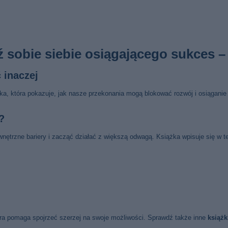
ź sobie siebie osiągającego sukce
 inaczej
a, która pokazuje, jak nasze przekonania mogą blokować rozwój i osiągani
?
wnętrzne bariery i zacząć działać z większą odwagą. Książka wpisuje się w 
óra pomaga spojrzeć szerzej na swoje możliwości. Sprawdź także inne
książ