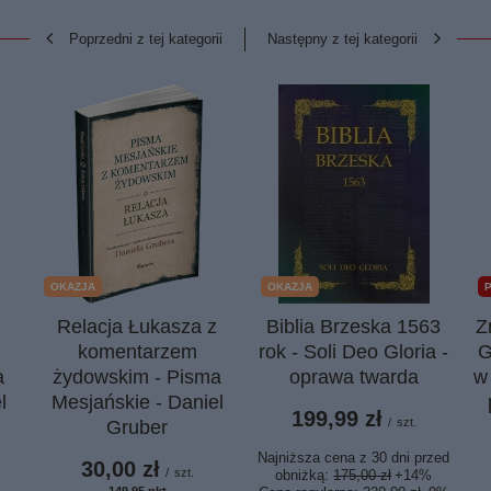
Poprzedni z tej kategorii
Następny z tej kategorii
OKAZJA
OKAZJA
Relacja Łukasza z
Biblia Brzeska 1563
Z
komentarzem
rok - Soli Deo Gloria -
G
a
żydowskim - Pisma
oprawa twarda
w
l
Mesjańskie - Daniel
199,99 zł
/
szt.
Gruber
Najniższa cena z 30 dni przed
30,00 zł
/
szt.
obniżką:
175,00 zł
+14%