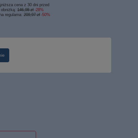
jniższa cena z 30 dni przed
obniżką:
146,98 zł
-28%
na regularna:
209,97 zł
-50%
nie