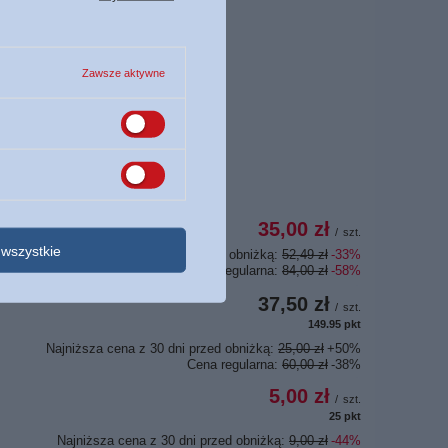
Zawsze aktywne
35,00 zł
/
szt.
wszystkie
Najniższa cena z 30 dni przed obniżką:
52,49 zł
-33%
Cena regularna:
84,00 zł
-58%
37,50 zł
/
szt.
149.95
pkt
punktów
Najniższa cena z 30 dni przed obniżką:
25,00 zł
+50%
Cena regularna:
60,00 zł
-38%
5,00 zł
/
szt.
25
pkt
punktów
Najniższa cena z 30 dni przed obniżką:
9,00 zł
-44%