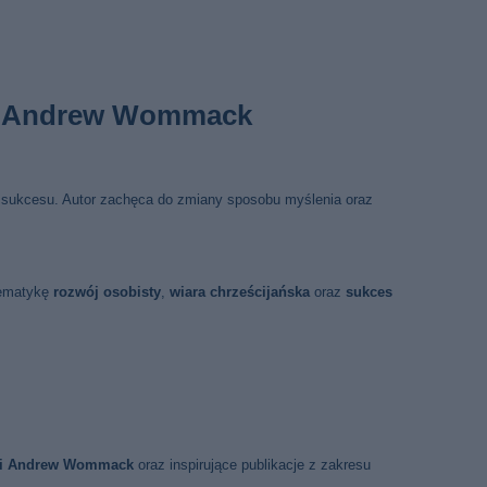
s – Andrew Wommack
e sukcesu. Autor zachęca do zmiany sposobu myślenia oraz
tematykę
rozwój osobisty
,
wiara chrześcijańska
oraz
sukces
ki Andrew Wommack
oraz inspirujące publikacje z zakresu