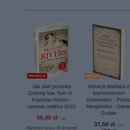
PROMOCJA
OKAZJA
Jak świt poranka
Relacja Matiasa z
Znamię lwa Tom III -
komentarzem
Francine Rivers -
żydowskim - Pism
oprawa miękka 2022
Mesjańskie - Danie
Gruber
35,00 zł
/
szt.
37,50 zł
/
szt.
Najniższa cena z 30 dni przed