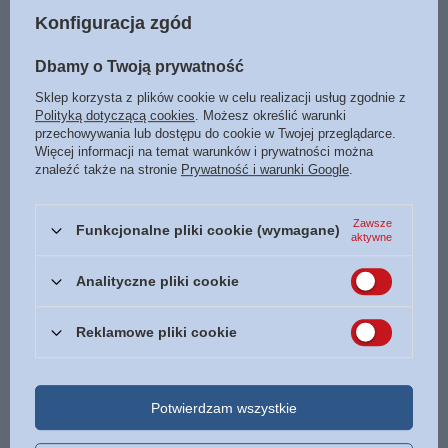
Konfiguracja zgód
Dbamy o Twoją prywatność
Marka
Czarna Owca
Sklep korzysta z plików cookie w celu realizacji usług zgodnie z
Podmiot odpowiedzialny za ten
Czarna Owca
Więcej
Polityką dotyczącą cookies
. Możesz określić warunki
produkt na terenie UE
przechowywania lub dostępu do cookie w Twojej przeglądarce.
Więcej informacji na temat warunków i prywatności można
Symbol
9788381435697
znaleźć także na stronie
Prywatność i warunki Google
.
Data wydania
2026
Format
150 x 225 mm
Zawsze
Funkcjonalne pliki cookie (wymagane)
aktywne
Oprawa
twarda
Analityczne pliki cookie
Liczba stron
520
ISBN
Więcej
9788381435697
Reklamowe pliki cookie
Język
polski
POLECAMY
Potwierdzam wszystkie