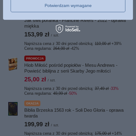
Potwierdzam wymagane
OKAZJA
Znamię Lwa BOX Głos w wietrze, Echo w ciemności,
Jak świt poranka - Francine Rivers - 2022 - oprawa
miękka
153,99 zł
/
szt.
Najniższa cena z 30 dni przed obniżką:
110,00 zł
+39%
Cena regularna:
264,00 zł
-42%
PROMOCJA
Hiob Miłość pośród popiołów - Mesu Andrews -
Powieść biblijna z serii Skarby Jego miłości
25,00 zł
/
szt.
Najniższa cena z 30 dni przed obniżką:
37,49 zł
-33%
Cena regularna:
49,99 zł
-50%
OKAZJA
Biblia Brzeska 1563 rok - Soli Deo Gloria - oprawa
twarda
199,99 zł
/
szt.
Najniższa cena z 30 dni przed obniżką:
175,00 zł
+14%