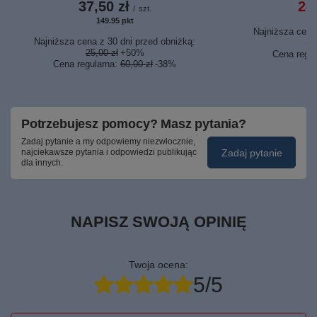
37,50 zł
24,
/
szt.
149.95
pkt
punktów
Najniższa cena 
Najniższa cena z 30 dni przed obniżką:
29
25,00 zł
+50%
Cena regu
Cena regularna:
60,00 zł
-38%
Potrzebujesz pomocy? Masz pytania?
Zadaj pytanie a my odpowiemy niezwłocznie,
Zadaj pytanie
najciekawsze pytania i odpowiedzi publikując
dla innych.
NAPISZ SWOJĄ OPINIĘ
Twoja ocena:
5/5