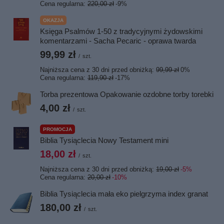
Cena regularna:
220,00 zł
-9%
OKAZJA
Księga Psalmów 1-50 z tradycyjnymi żydowskimi
komentarzami - Sacha Pecaric - oprawa twarda
99,99 zł
/
szt.
Najniższa cena z 30 dni przed obniżką:
99,99 zł
0%
Cena regularna:
119,90 zł
-17%
Torba prezentowa Opakowanie ozdobne torby torebki
4,00 zł
/
szt.
PROMOCJA
Biblia Tysiąclecia Nowy Testament mini
18,00 zł
/
szt.
Najniższa cena z 30 dni przed obniżką:
19,00 zł
-5%
Cena regularna:
20,00 zł
-10%
Biblia Tysiąclecia mała eko pielgrzyma index granat
180,00 zł
/
szt.