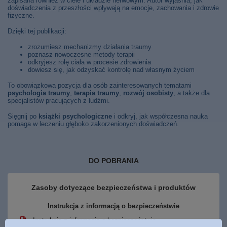
zapisana również w ciele i układzie nerwowym. Autor wyjaśnia, jak
doświadczenia z przeszłości wpływają na emocje, zachowania i zdrowie
fizyczne.
Dzięki tej publikacji:
zrozumiesz mechanizmy działania traumy
poznasz nowoczesne metody terapii
odkryjesz rolę ciała w procesie zdrowienia
dowiesz się, jak odzyskać kontrolę nad własnym życiem
To obowiązkowa pozycja dla osób zainteresowanych tematami
psychologia traumy
,
terapia traumy
,
rozwój osobisty
, a także dla
specjalistów pracujących z ludźmi.
Sięgnij po
książki psychologiczne
i odkryj, jak współczesna nauka
pomaga w leczeniu głęboko zakorzenionych doświadczeń.
DO POBRANIA
Zasoby dotyczące bezpieczeństwa i produktów
Instrukcja z informacją o bezpieczeństwie
Instrukcja z informacją o bezpieczeństwie