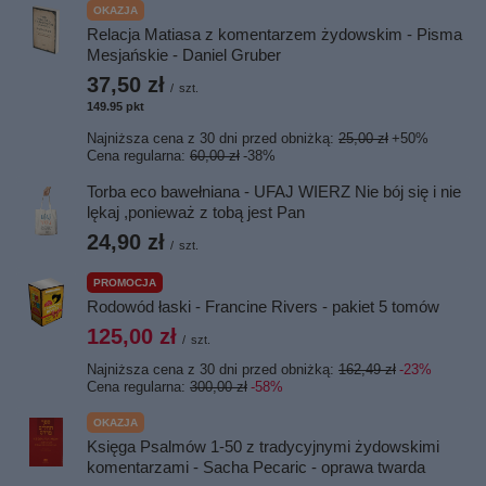
OKAZJA
Relacja Matiasa z komentarzem żydowskim - Pisma
Mesjańskie - Daniel Gruber
37,50 zł
/
szt.
149.95
pkt
punktów
Najniższa cena z 30 dni przed obniżką:
25,00 zł
+50%
Cena regularna:
60,00 zł
-38%
Torba eco bawełniana - UFAJ WIERZ Nie bój się i nie
lękaj ,ponieważ z tobą jest Pan
24,90 zł
/
szt.
PROMOCJA
Rodowód łaski - Francine Rivers - pakiet 5 tomów
125,00 zł
/
szt.
Najniższa cena z 30 dni przed obniżką:
162,49 zł
-23%
Cena regularna:
300,00 zł
-58%
OKAZJA
Księga Psalmów 1-50 z tradycyjnymi żydowskimi
komentarzami - Sacha Pecaric - oprawa twarda