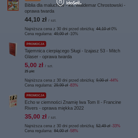
Biblia dla maluchów - ks. Waldemar Chrostowski -
oprawa twarda
44,10 zł
/
szt.
Najniższa cena z 30 dni przed obniżką:
44,10 zł
0%
Cena regularna:
49,00 zł
-10%
PROMOCJA
Tajemnica cierpiącego Sługi - Izajasz 53 - Mitch
Glaser - oprawa twarda
5,00 zł
/
szt.
25
pkt
punktów
Najniższa cena z 30 dni przed obniżką:
9,00 zł
-44%
Cena regularna:
29,99 zł
-83%
PROMOCJA
Echo w ciemności Znamię lwa Tom II - Francine
Rivers - oprawa miękka 2022
35,00 zł
/
szt.
Najniższa cena z 30 dni przed obniżką:
52,49 zł
-33%
Cena regularna:
84,00 zł
-58%