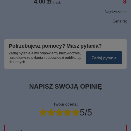
4,00 zł
35,
/
szt.
Najniższa cena 
52
Cena regu
Potrzebujesz pomocy? Masz pytania?
Zadaj pytanie a my odpowiemy niezwłocznie,
Zadaj pytanie
najciekawsze pytania i odpowiedzi publikując
dla innych.
NAPISZ SWOJĄ OPINIĘ
Twoja ocena:
5/5