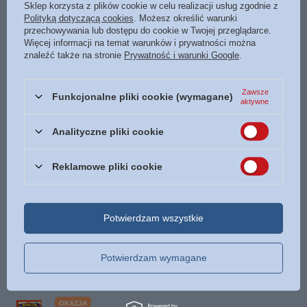
Sklep korzysta z plików cookie w celu realizacji usług zgodnie z
Data wydania
2025
Polityką dotyczącą cookies
. Możesz określić warunki
przechowywania lub dostępu do cookie w Twojej przeglądarce.
Format
120 x 190 mm
Więcej informacji na temat warunków i prywatności można
Oprawa
miękka
Więcej
znaleźć także na stronie
Prywatność i warunki Google
.
Liczba stron
152
Zawsze
ISBN
Więcej
9788396198389
Funkcjonalne pliki cookie (wymagane)
aktywne
Język
polski
Analityczne pliki cookie
POLECAMY
Reklamowe pliki cookie
OKAZJA
Biblia Brzeska 1563 rok - Soli Deo Gloria - oprawa
Potwierdzam wszystkie
twarda
199,99 zł
/
szt.
Potwierdzam wymagane
Najniższa cena z 30 dni przed obniżką:
175,00 zł
+14%
Cena regularna:
220,00 zł
-9%
OKAZJA