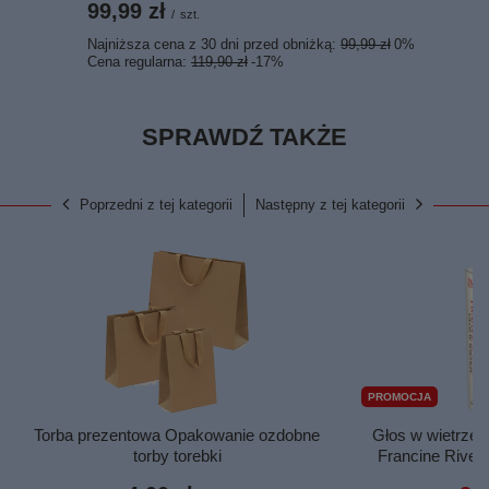
99,99 zł
/
szt.
Najniższa cena z 30 dni przed obniżką:
99,99 zł
0%
Cena regularna:
119,90 zł
-17%
SPRAWDŹ TAKŻE
Poprzedni z tej kategorii
Następny z tej kategorii
PROMOCJA
Torba prezentowa Opakowanie ozdobne
Głos w wietrze t
torby torebki
Francine River