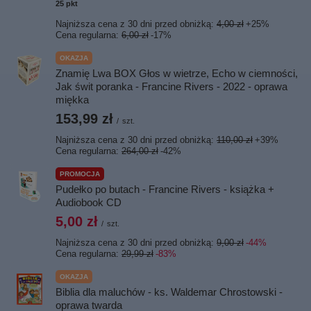
25
pkt
punktów
Najniższa cena z 30 dni przed obniżką:
4,00 zł
+25%
Cena regularna:
6,00 zł
-17%
OKAZJA
Znamię Lwa BOX Głos w wietrze, Echo w ciemności,
Jak świt poranka - Francine Rivers - 2022 - oprawa
miękka
153,99 zł
/
szt.
Najniższa cena z 30 dni przed obniżką:
110,00 zł
+39%
Cena regularna:
264,00 zł
-42%
PROMOCJA
Pudełko po butach - Francine Rivers - książka +
Audiobook CD
5,00 zł
/
szt.
Najniższa cena z 30 dni przed obniżką:
9,00 zł
-44%
Cena regularna:
29,99 zł
-83%
OKAZJA
Biblia dla maluchów - ks. Waldemar Chrostowski -
oprawa twarda