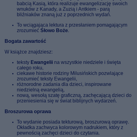
babcią Kasią, która realizuje ewangelizację swoich
wnuków z Kanady, a Zuzią i Antkiem - parą
bliźniaków znaną już z poprzednich wydań.
To wciągająca lektura z przesłaniem pomagającym
zrozumieć
Słowo Boże
.
Bogata zawartość
W książce znajdziesz:
teksty
Ewangelii
na wszystkie niedziele i święta
całego roku,
ciekawe historie rodziny Milusińskich pozwlające
zrozumieć teksty Ewangelii,
różnorodne zadania dla dzieci, inspirowane
niedzielną ewangelią,
nową, wesołą szatę graficzną, zachęcającą dzieci do
przeniesienia się w świat biblijnych wydarzeń.
Broszurowa oprawa
To wydanie posiada tekturową, broszurową oprawę.
Okładka zachwyca kolorowym nadrukiem, który z
pewnością zachęci dzieci do czytania.