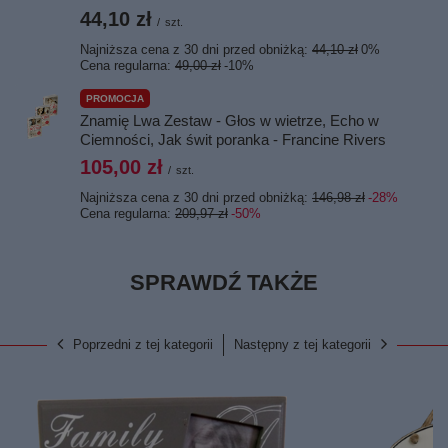
44,10 zł
/
szt.
Najniższa cena z 30 dni przed obniżką:
44,10 zł
0%
Cena regularna:
49,00 zł
-10%
PROMOCJA
Znamię Lwa Zestaw - Głos w wietrze, Echo w
Ciemności, Jak świt poranka - Francine Rivers
105,00 zł
/
szt.
Najniższa cena z 30 dni przed obniżką:
146,98 zł
-28%
Cena regularna:
209,97 zł
-50%
SPRAWDŹ TAKŻE
Poprzedni z tej kategorii
Następny z tej kategorii