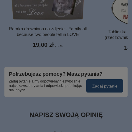
Ramka drewniana na zdjęcie - Family all
Tabliczka d
because two people fell in LOVE
(rzeczownik) M
19,00 zł
/
szt.
18,
Potrzebujesz pomocy? Masz pytania?
Zadaj pytanie a my odpowiemy niezwłocznie,
Zadaj pytanie
najciekawsze pytania i odpowiedzi publikując
dla innych.
NAPISZ SWOJĄ OPINIĘ