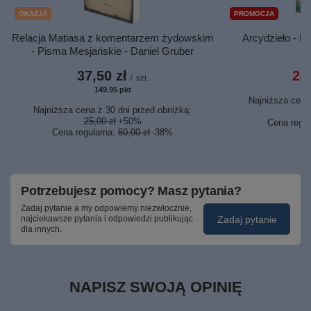
OKAZJA
PROMOCJA
Relacja Matiasa z komentarzem żydowskim
Arcydzieło - F
- Pisma Mesjańskie - Daniel Gruber
37,50 zł
24,
/
szt.
149.95
pkt
punktów
Najniższa cena 
Najniższa cena z 30 dni przed obniżką:
29
25,00 zł
+50%
Cena regu
Cena regularna:
60,00 zł
-38%
Potrzebujesz pomocy? Masz pytania?
Zadaj pytanie a my odpowiemy niezwłocznie,
Zadaj pytanie
najciekawsze pytania i odpowiedzi publikując
dla innych.
NAPISZ SWOJĄ OPINIĘ