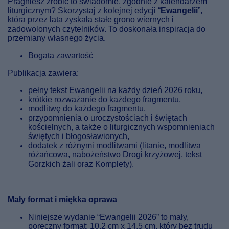
Pragniesz zrobić to świadomie, zgodnie z kalendarzem
liturgicznym? Skorzystaj z kolejnej edycji “
Ewangelii
”,
która przez lata zyskała stałe grono wiernych i
zadowolonych czytelników. To doskonała inspiracja do
przemiany własnego życia.
Bogata zawartość
Publikacja zawiera:
pełny tekst Ewangelii na każdy dzień 2026 roku,
krótkie rozważanie do każdego fragmentu,
modlitwę do każdego fragmentu,
przypomnienia o uroczystościach i świętach
kościelnych, a także o liturgicznych wspomnieniach
świętych i błogosławionych,
dodatek z różnymi modlitwami (litanie, modlitwa
różańcowa, nabożeństwo Drogi krzyżowej, tekst
Gorzkich żali oraz Komplety).
Mały format i miękka oprawa
Niniejsze wydanie “Ewangelii 2026” to mały,
poręczny format: 10,2 cm x 14,5 cm, który bez trudu