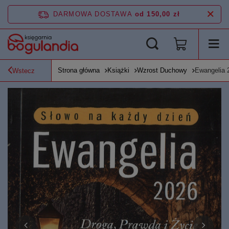
DARMOWA DOSTAWA
od 150,00 zł
Strona główna
Książki
Wzrost Duchowy
Ewangelia 
Wstecz