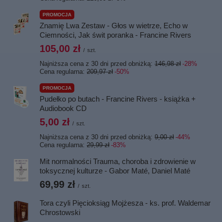
PROMOCJA
Znamię Lwa Zestaw - Głos w wietrze, Echo w
Ciemności, Jak świt poranka - Francine Rivers
105,00 zł
/
szt.
Najniższa cena z 30 dni przed obniżką:
146,98 zł
-28%
Cena regularna:
209,97 zł
-50%
PROMOCJA
Pudełko po butach - Francine Rivers - książka +
Audiobook CD
5,00 zł
/
szt.
Najniższa cena z 30 dni przed obniżką:
9,00 zł
-44%
Cena regularna:
29,99 zł
-83%
Mit normalności Trauma, choroba i zdrowienie w
toksycznej kulturze - Gabor Maté, Daniel Maté
69,99 zł
/
szt.
Tora czyli Pięcioksiąg Mojżesza - ks. prof. Waldemar
Chrostowski