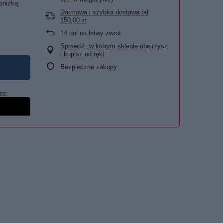
bniżką:
Darmowa i szybka dostawa
od
150,00 zł
14
dni na łatwy zwrot
Sprawdź, w którym sklepie obejrzysz
i kupisz od ręki
Bezpieczne zakupy
ez: