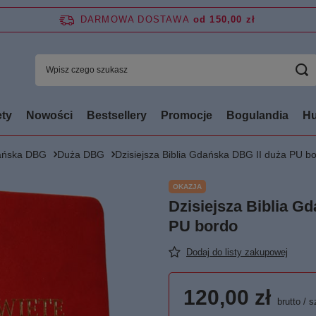
DARMOWA DOSTAWA
od 150,00 zł
ty
Nowości
Bestsellery
Promocje
Bogulandia
Hu
dańska DBG
Duża DBG
Dzisiejsza Biblia Gdańska DBG II duża PU b
OKAZJA
Dzisiejsza Biblia G
PU bordo
Dodaj do listy zakupowej
120,00 zł
brutto
/
s