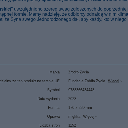
ńskie
j" uwzględniono szereg uwag zgłoszonych do poprzedniej 
stępnej formie. Mamy nadzieję, że odbiorcy odnajdą w nim klim
t, że Syna swego Jednorodzonego dał, aby każdy, kto w niego wi
Marka
Źródło Życia
zialny za ten produkt na terenie UE
Fundacja Żródła Życia
Więcej
Symbol
9788366434448
Data wydania
2023
Format
170 x 230 mm
Oprawa
miękka
Więcej
Liczba stron
1152