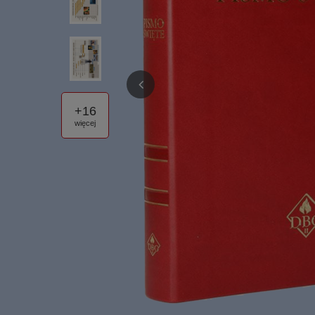
+
16
więcej