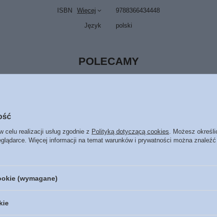
ISBN
Więcej
9788366434448
Język
polski
POLECAMY
iejsze jest spędzenie... -
ość
Janette Oke i Davis Bunn -
w celu realizacji usług zgodnie z
Polityką dotyczącą cookies
. Możesz określi
eglądarce. Więcej informacji na temat warunków i prywatności można znaleźć
asz a nie przepracujesz ani
cookie (wymagane)
kie
o Twe - Piotr i Daniel Olszewski