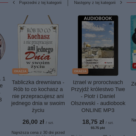
Poprzedni z tej kategorii
Następny z tej kategorii
OKAZJA
OKAZJA
. 1
Tabliczka drewniana -
Izrael w proroctwach
Z
te
Rób to co kochasz a
Przyjdź królestwo Twe
-
nie przepracujesz ani
- Piotr i Daniel
3
jednego dnia w swoim
Olszewski - audiobook
życiu
ONLINE MP3
Na
26,00 zł
18,75 zł
/
szt.
/
szt.
93.75
pkt
punktów
Najniższa cena z 30 dni przed