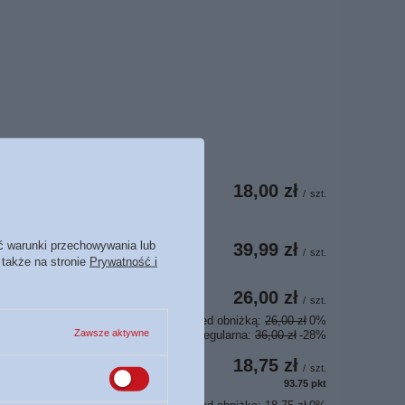
18,00 zł
/
szt.
ć warunki przechowywania lub
39,99 zł
/
szt.
 także na stronie
Prywatność i
26,00 zł
/
szt.
Najniższa cena z 30 dni przed obniżką:
26,00 zł
0%
Zawsze aktywne
Cena regularna:
36,00 zł
-28%
18,75 zł
/
szt.
93.75
pkt
punktów