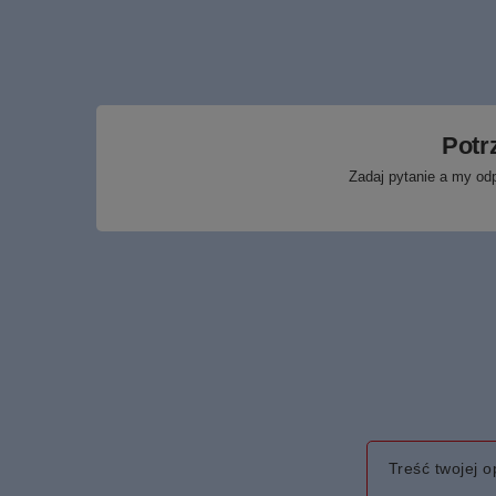
Potr
Zadaj pytanie a my od
Treść twojej op