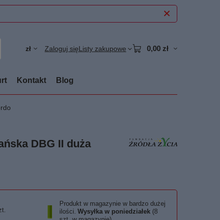
0,00 zł
zł
Zaloguj się
Listy zakupowe
rt
Kontakt
Blog
ordo
dańska DBG II duża
Produkt w magazynie w bardzo dużej
zt.
ilości
Wysyłka
w poniedziałek
(8
szt. w magazynie)