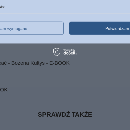
kie
kom skuteczny, że aż strach
dzam wymagane
Potwierdzam 
zycielki
ukać - Bożena Kultys - E-BOOK
OOK
SPRAWDŹ TAKŻE