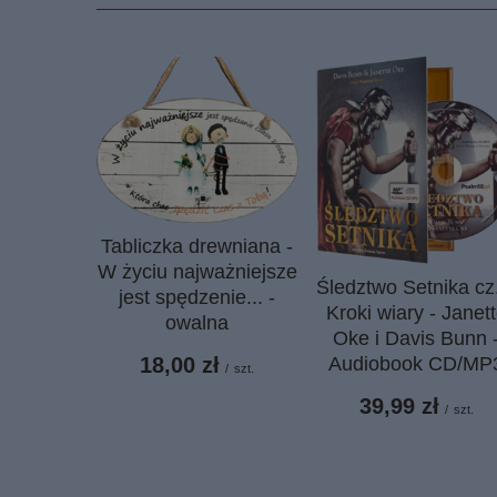
Tabliczka drewniana -
W życiu najważniejsze
Śledztwo Setnika cz
jest spędzenie... -
Kroki wiary - Janet
owalna
Oke i Davis Bunn 
18,00 zł
Audiobook CD/MP
/
szt.
39,99 zł
/
szt.