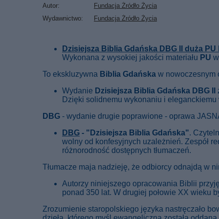
Autor
Fundacja Źródło Życia
Wydawnictwo
Fundacja Źródło Życia
Dzisiejsza Biblia Gdańska DBG II duża PU
Wykonana z wysokiej jakości materiału
PU
w
To ekskluzywna
Biblia Gdańska
w nowoczesnym o
Wydanie
Dzisiejsza Biblia Gdańska DBG II
Dzięki solidnemu wykonaniu i eleganckiemu 
DBG
- wydanie drugie poprawione - oprawa JAS
DBG
- "Dzisiejsza Biblia Gdańska"
. Czyteln
wolny od konfesyjnych uzależnień. Zespół re
różnorodność dostępnych tłumaczeń.
Tłumacze maja nadzieję, że odbiorcy odnajdą w nin
Autorzy niniejszego opracowania Biblii przyję
ponad 350 lat. W drugiej połowie XX wieku b
Zrozumienie staropolskiego języka nastręczało bo
dzieła, którego myśl ewangeliczna została oddan