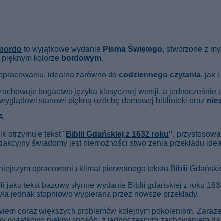
 bordo
to wyjątkowe wydanie
Pisma Świętego
, stworzone z m
 pięknym kolorze
bordowym
.
pracowaniu, idealna zarówno do
codziennego czytania
, jak 
zachowuje bogactwo języka klasycznej wersji, a jednocześnie 
wyglądowi stanowi piękną ozdobę domowej biblioteki oraz
nie
NA
ik otrzymuje tekst "
Biblii Gdańskiej z 1632 roku
"
, przystosow
dakcyjny świadomy jest niemożności stworzenia przekładu idea
iejszym opracowaniu klimat pierwotnego tekstu Biblii Gdańskie
li jako tekst bazowy słynne wydanie Biblii gdańskiej z roku 163
yła jednak stopniowo wypierana przez nowsze przekłady.
wiem coraz większych problemów kolejnym pokoleniom. Zarazem 
a w wyjątkowo piękny sposób, z jednoczesnym zachowaniem dale