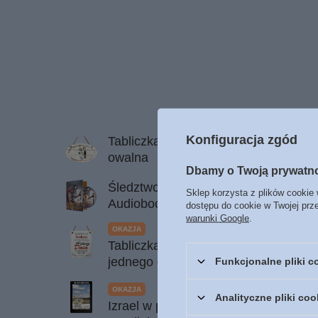
Konfiguracja zgód
Tabliczka drewniana - W życiu najważn
owalna
Dbamy o Twoją prywatn
Śledztwo Setnika cz. 1 Kroki wiary - 
Sklep korzysta z plików cookie 
Audiobook CD/MP3
dostępu do cookie w Twojej prz
warunki Google
.
OKAZJA
Tabliczka drewniana - Rób to co koch
jednego dnia w swoim życiu
Funkcjonalne pliki 
OKAZJA
Analityczne pliki coo
Izrael w proroctwach Przyjdź królestw