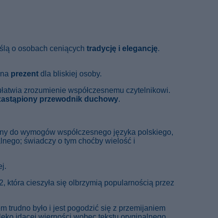
yślą o osobach ceniących
tradycję i elegancję
.
i na
prezent
dla bliskiej osoby.
ułatwia zrozumienie współczesnemu czytelnikowi.
zastąpiony przewodnik duchowy
.
any do wymogów współczesnego języka polskiego,
lnego; świadczy o tym choćby wielość i
j.
2, która cieszyła się olbrzymią popularnością przez
trudno było i jest pogodzić się z przemijaniem
ko idącej wierności wobec tekstu oryginalnego.