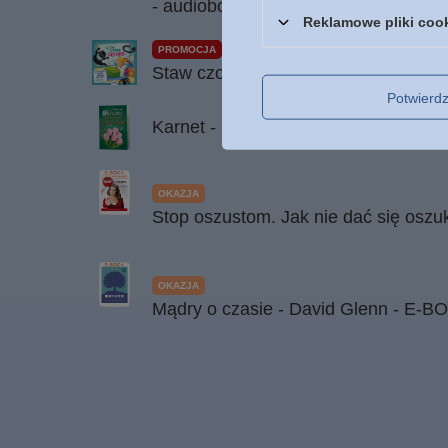
- audiobook ONLINE MP3
Reklamowe pliki coo
PROMOCJA
Staw czoła lękom! Zestaw przeciw lę
Potwier
Karnet - kartka - Dla wspaniałej Nauc
OKAZJA
Stop oszustom. Jak nie dać się osz
OKAZJA
Mądry o czasie - David Glenn - E-B