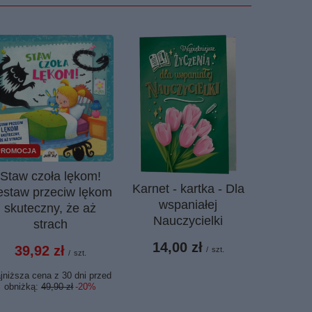
PROMOCJA
OKAZJA
Staw czoła lękom!
Karnet - kartka - Dla
Stop o
estaw przeciw lękom
wspaniałej
nie dać 
skuteczny, że aż
Nauczycielki
Bożena
strach
14,00 zł
39,92 zł
/
szt.
/
szt.
15,
jniższa cena z 30 dni przed
obniżką:
49,90 zł
-20%
Najniższa c
obniżk