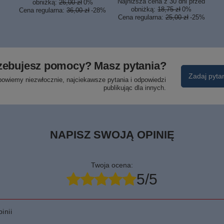
Najniższa cena z 30 dni przed
obniżką:
26,00 zł
0%
obniżką:
18,75 zł
0%
Cena regularna:
36,00 zł
-28%
Cena regularna:
25,00 zł
-25%
zebujesz pomocy? Masz pytania?
Zadaj pyta
powiemy niezwłocznie, najciekawsze pytania i odpowiedzi
publikując dla innych.
NAPISZ SWOJĄ OPINIĘ
Twoja ocena:
5/5
inii