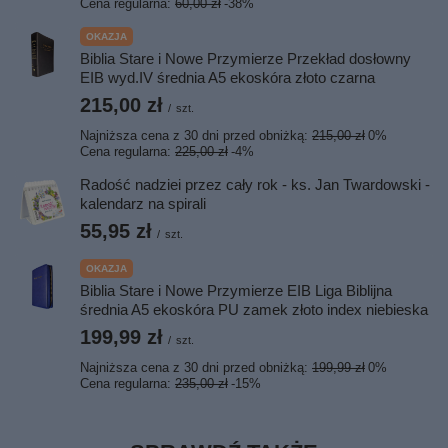
Cena regularna:
60,00 zł
-38%
OKAZJA
Biblia Stare i Nowe Przymierze Przekład dosłowny
EIB wyd.IV średnia A5 ekoskóra złoto czarna
215,00 zł
/
szt.
Najniższa cena z 30 dni przed obniżką:
215,00 zł
0%
Cena regularna:
225,00 zł
-4%
Radość nadziei przez cały rok - ks. Jan Twardowski -
kalendarz na spirali
55,95 zł
/
szt.
OKAZJA
Biblia Stare i Nowe Przymierze EIB Liga Biblijna
średnia A5 ekoskóra PU zamek złoto index niebieska
199,99 zł
/
szt.
Najniższa cena z 30 dni przed obniżką:
199,99 zł
0%
Cena regularna:
235,00 zł
-15%