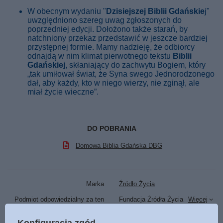
W obecnym wydaniu "
Dzisiejszej Biblii Gdańskie
j"
uwzględniono szereg uwag zgłoszonych do
poprzedniej edycji. Dołożono także starań, by
natchniony przekaz przedstawić w jeszcze bardziej
przystępnej formie. Mamy nadzieję, że odbiorcy
odnajdą w nim klimat pierwotnego tekstu
Biblii
Gdańskiej
, skłaniający do zachwytu Bogiem, który
„tak umiłował świat, że Syna swego Jednorodzonego
dał, aby każdy, kto w niego wierzy, nie zginął, ale
miał życie wieczne”.
DO POBRANIA
Domowa Biblia Gdańska DBG
Marka
Źródło Życia
Podmiot odpowiedzialny za ten
Fundacja Żródła Życia
Więcej
produkt na terenie UE
Symbol
9788366434448