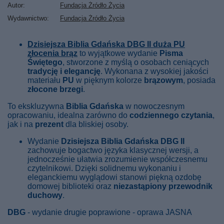
Autor
Fundacja Źródło Życia
Wydawnictwo
Fundacja Źródło Życia
Dzisiejsza Biblia Gdańska DBG II duża PU
złocenia brąz
to wyjątkowe wydanie
Pisma
Świętego
, stworzone z myślą o osobach ceniących
tradycję i elegancję
. Wykonana z wysokiej jakości
materiału
PU
w pięknym kolorze
brązowym
, posiada
złocone brzegi
.
To ekskluzywna
Biblia Gdańska
w nowoczesnym
opracowaniu, idealna zarówno do
codziennego czytania
,
jak i na
prezent
dla bliskiej osoby.
Wydanie
Dzisiejsza Biblia Gdańska DBG II
zachowuje bogactwo języka klasycznej wersji, a
jednocześnie ułatwia zrozumienie współczesnemu
czytelnikowi. Dzięki solidnemu wykonaniu i
eleganckiemu wyglądowi stanowi piękną ozdobę
domowej biblioteki oraz
niezastąpiony przewodnik
duchowy
.
DBG
- wydanie drugie poprawione - oprawa JASNA