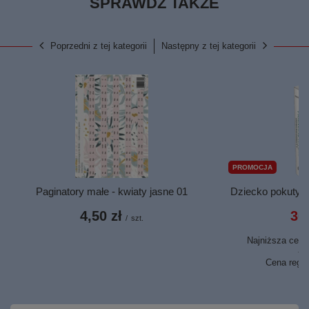
SPRAWDŹ TAKŻE
Poprzedni z tej kategorii
Następny z tej kategorii
PROMOCJA
Paginatory małe - kwiaty jasne 01
Dziecko pokuty -
4,50 zł
30,
/
szt.
Najniższa cena 
44
Cena regu