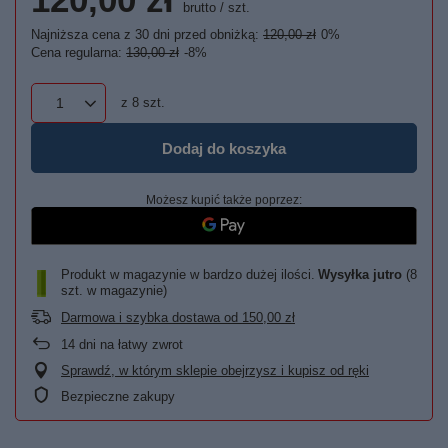
brutto
/
szt.
Najniższa cena z 30 dni przed obniżką:
120,00 zł
0%
Cena regularna:
130,00 zł
-8%
z
8
szt.
Dodaj do koszyka
Możesz kupić także poprzez:
Produkt w magazynie w bardzo dużej ilości
Wysyłka
jutro
(8
szt. w magazynie)
Darmowa i szybka dostawa
od
150,00 zł
14
dni na łatwy zwrot
Sprawdź, w którym sklepie obejrzysz i kupisz od ręki
Bezpieczne zakupy