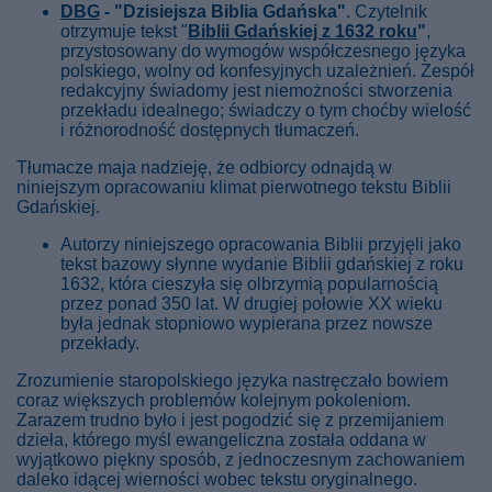
DBG
- "Dzisiejsza Biblia Gdańska"
. Czytelnik
otrzymuje tekst "
Biblii Gdańskiej z 1632 roku
"
,
przystosowany do wymogów współczesnego języka
polskiego, wolny od konfesyjnych uzależnień. Zespół
redakcyjny świadomy jest niemożności stworzenia
przekładu idealnego; świadczy o tym choćby wielość
i różnorodność dostępnych tłumaczeń.
Tłumacze maja nadzieję, że odbiorcy odnajdą w
niniejszym opracowaniu klimat pierwotnego tekstu Biblii
Gdańskiej.
Autorzy niniejszego opracowania Biblii przyjęli jako
tekst bazowy słynne wydanie Biblii gdańskiej z roku
1632, która cieszyła się olbrzymią popularnością
przez ponad 350 lat. W drugiej połowie XX wieku
była jednak stopniowo wypierana przez nowsze
przekłady.
Zrozumienie staropolskiego języka nastręczało bowiem
coraz większych problemów kolejnym pokoleniom.
Zarazem trudno było i jest pogodzić się z przemijaniem
dzieła, którego myśl ewangeliczna została oddana w
wyjątkowo piękny sposób, z jednoczesnym zachowaniem
daleko idącej wierności wobec tekstu oryginalnego.