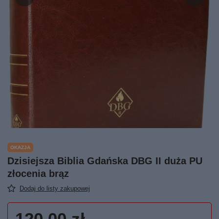
OKAZJA
Dzisiejsza Biblia Gdańska DBG II duża PU
złocenia brąz
Dodaj do listy zakupowej
120,00 zł