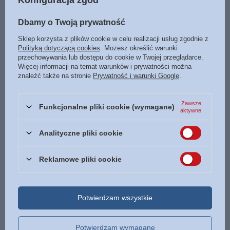
Konfiguracja zgód
Data wydania
2023
Dbamy o Twoją prywatność
Format
170 x 230 mm
Sklep korzysta z plików cookie w celu realizacji usług zgodnie z
Oprawa
miękka
Więcej
Polityką dotyczącą cookies
. Możesz określić warunki
przechowywania lub dostępu do cookie w Twojej przeglądarce.
Liczba stron
1152
Więcej informacji na temat warunków i prywatności można
znaleźć także na stronie
Prywatność i warunki Google
.
ISBN
Więcej
9788366434448
Język
polski
Zawsze
Funkcjonalne pliki cookie (wymagane)
aktywne
POLECAMY
Analityczne pliki cookie
Reklamowe pliki cookie
Paginatory małe - kwiaty jasne 01
4,50 zł
/
szt.
Torba prezentowa Opakowanie ozdobne torby torebki
Potwierdzam wszystkie
4,00 zł
/
szt.
Potwierdzam wymagane