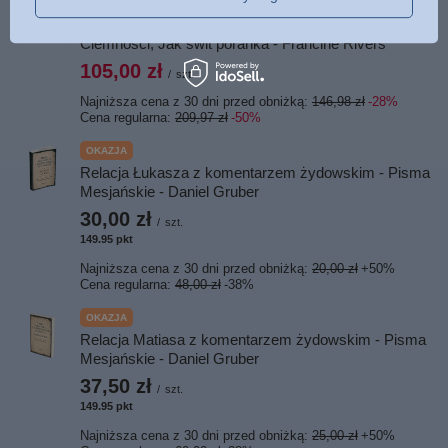
PROMOCJA
Znamię Lwa Zestaw - Głos w wietrze, Echo w
Ciemności, Jak świt poranka - Francine Rivers
105,00 zł
/
szt.
Najniższa cena z 30 dni przed obniżką:
146,98 zł
-28%
Cena regularna:
209,97 zł
-50%
OKAZJA
Relacja Łukasza z komentarzem żydowskim - Pisma
Mesjańskie - Daniel Gruber
30,00 zł
/
szt.
149.95
pkt
punktów
Najniższa cena z 30 dni przed obniżką:
20,00 zł
+50%
Cena regularna:
48,00 zł
-38%
OKAZJA
Relacja Matiasa z komentarzem żydowskim - Pisma
Mesjańskie - Daniel Gruber
37,50 zł
/
szt.
149.95
pkt
punktów
Najniższa cena z 30 dni przed obniżką:
25,00 zł
+50%